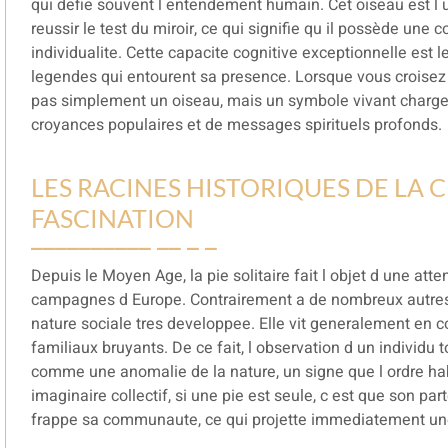
qui defie souvent l entendement humain. Cet oiseau est l
reussir le test du miroir, ce qui signifie qu il possède un
individualite. Cette capacite cognitive exceptionnelle e
legendes qui entourent sa presence. Lorsque vous croisez 
pas simplement un oiseau, mais un symbole vivant charge 
croyances populaires et de messages spirituels profonds.
LES RACINES HISTORIQUES DE LA C
FASCINATION
Depuis le Moyen Age, la pie solitaire fait l objet d une atte
campagnes d Europe. Contrairement a de nombreux autres 
nature sociale tres developpee. Elle vit generalement en c
familiaux bruyants. De ce fait, l observation d un individu 
comme une anomalie de la nature, un signe que l ordre hab
imaginaire collectif, si une pie est seule, c est que son pa
frappe sa communaute, ce qui projette immediatement une 