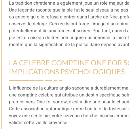
La tradition chretienne a egalement joue un role majeur da
Une legende raconte que la pie fut le seul oiseau a ne pas p
ou encore qu elle refusa d entrer dans l arche de Noe, prefe
observer le deluge. Ces recits ont forge l image d un anim
potentiellement lie aux forces obscures. Pourtant, dans d 
pie est un oiseau de tres bon augure qui annonce la joie et
montre que la signification de la pie solitaire depend avant
LA CELEBRE COMPTINE ONE FOR S
IMPLICATIONS PSYCHOLOGIQUES
L influence de la culture anglo-saxonne a durablement ma
une comptine celebre qui attribue un destin specifique se
premier vers, One for sorrow, c est-a-dire une pour le chag
Cette association automatique entre l unite et la tristesse 
voyez une seule pie, votre cerveau cherche inconsciemme
valider cette vieille croyance.