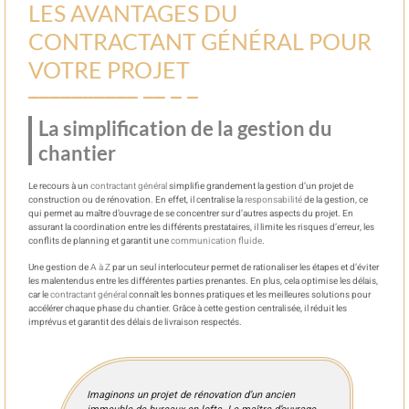
LES AVANTAGES DU
CONTRACTANT GÉNÉRAL POUR
VOTRE PROJET
La simplification de la gestion du
chantier
Le recours à un
contractant général
simplifie grandement la gestion d’un projet de
construction ou de rénovation. En effet, il centralise la
responsabilité
de la gestion, ce
qui permet au maître d’ouvrage de se concentrer sur d’autres aspects du projet. En
assurant la coordination entre les différents prestataires, il limite les risques d’erreur, les
conflits de planning et garantit une
communication fluide
.
Une gestion de
A à Z
par un seul interlocuteur permet de rationaliser les étapes et d’éviter
les malentendus entre les différentes parties prenantes. En plus, cela optimise les délais,
car le
contractant général
connaît les bonnes pratiques et les meilleures solutions pour
accélérer chaque phase du chantier. Grâce à cette gestion centralisée, il réduit les
imprévus et garantit des délais de livraison respectés.
Imaginons un projet de rénovation d’un ancien