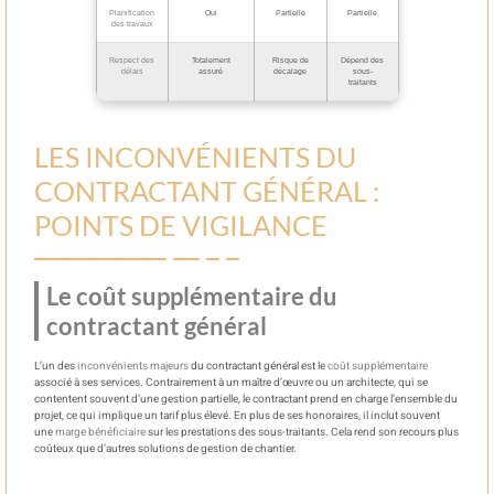
Planification
Oui
Partielle
Partielle
des travaux
Respect des
Totalement
Risque de
Dépend des
délais
assuré
décalage
sous-
traitants
LES INCONVÉNIENTS DU
CONTRACTANT GÉNÉRAL :
POINTS DE VIGILANCE
Le coût supplémentaire du
contractant général
L’un des
inconvénients majeurs
du contractant général est le
coût supplémentaire
associé à ses services. Contrairement à un maître d’œuvre ou un architecte, qui se
contentent souvent d’une gestion partielle, le contractant prend en charge l’ensemble du
projet, ce qui implique un tarif plus élevé. En plus de ses honoraires, il inclut souvent
une
marge bénéficiaire
sur les prestations des sous-traitants. Cela rend son recours plus
coûteux que d’autres solutions de gestion de chantier.