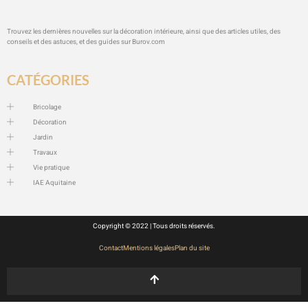
Trouvez les dernières nouvelles sur la décoration intérieure, ainsi que des articles utiles, des
conseils et des astuces, et des guides sur
Burov.com
CATÉGORIES
Bricolage
Décoration
Jardin
Travaux
Vie pratique
IAE Aquitaine
Copyright © 2022 | Tous droits réservés.
Contact
Mentions légales
Plan du site