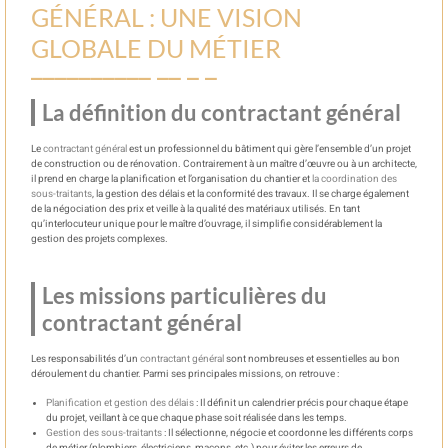
GÉNÉRAL : UNE VISION
GLOBALE DU MÉTIER
La définition du contractant général
Le
contractant général
est un professionnel du bâtiment qui gère l’ensemble d’un projet
de construction ou de rénovation. Contrairement à un maître d’œuvre ou à un architecte,
il prend en charge la planification et l’organisation du chantier et
la coordination des
sous-traitants
, la gestion des délais et la conformité des travaux. Il se charge également
de la négociation des prix et veille à la qualité des matériaux utilisés. En tant
qu’interlocuteur unique pour le maître d’ouvrage, il simplifie considérablement la
gestion des projets complexes.
Les missions particulières du
contractant général
Les responsabilités d’un
contractant général
sont nombreuses et essentielles au bon
déroulement du chantier. Parmi ses principales missions, on retrouve :
Planification et gestion des délais
: Il définit un calendrier précis pour chaque étape
du projet, veillant à ce que chaque phase soit réalisée dans les temps.
Gestion des sous-traitants
: Il sélectionne, négocie et coordonne les différents corps