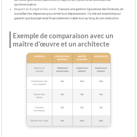
de métier (plombiers, électriciens, maçons, etc.) pour éviter les erreurs de
synchronisation.
Respect du budget et des coûts
: Il assure une gestion rigoureuse des finances, en
surveillant les dépenses pour éviter tout dépassement. Ce rôle est essentiel pour
garantir que le projet reste financièrement viable tout au long de son exécution.
Exemple de comparaison avec un
maître d’œuvre et un architecte
CRITÈRES
CONTRACTANT
MAÎTRE
ARCHITECTE
GÉNÉRAL
D’ŒUVRE
Gestion du
Totalement
Supervision
Supervision
chantier
responsable
partielle
partielle
Coordination des
Oui
Non
Non
sous-traitants
Gestion des
Oui
Oui
Oui
délais
Conseils
Oui
Oui
Oui
techniques
Gestion des coûts
Oui
Non
Non