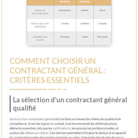
GÉNÉRAL
D’ŒUVRE
Niveau de
Standardisé
Modéré
Élevé
personnalisation
Gestion des choix
Limitée
Partielle
Complet
esthétiques
Adaptation aux
Moyenne
Haute
Très haute
besoins
COMMENT CHOISIR UN
CONTRACTANT GÉNÉRAL :
CRITÈRES ESSENTIELS
La sélection d’un contractant général
qualifié
Le
choix d’un contractant général
doit se faire sur la base de critères de qualité et de
compétence. Avant de signer un contrat, il est recommandé de vérifier plusieurs
éléments essentiels, tels que les
certifications
, les assurances professionnelles, et
surtout, les
références clients
. Ces derniers permettent d’évaluer le sérieux et la capacité
du contractant à gérer des projets similaires au vôtre. Demander des études de cas ou