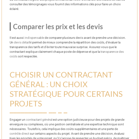
consulter des témoignages vous fournit des informations clés pour faire un choix
éclairé.
Comparer les prix et les devis
Il est aussi
indispensable
de comparer plusieurs devis avant de prendre une décision.
Un
devis détaillé
permet de mieux comprendre la répartition des coûts, d’évaluer la
transparence des tarifs et d’éviter toute mauvaise surprise. Assurez-vous que le
contractant explique clairement chaque poste de dépense et que la
transparence des
coûts
soit respectée.
CHOISIR UN CONTRACTANT
GÉNÉRAL : UN CHOIX
STRATÉGIQUE POUR CERTAINS
PROJETS
Engager un
contractant général
est une option judicieuse pour des projets de grande
envergure ou complexes, où une gestion centralisée et une expertise technique sont
nécessaires. Toutefois, cela implique des coûts supplémentaires et une perte de
contrôle direct
sur certains aspects du projet. Avant de prendre une décision, évaluez
bien les priorités de votre projet, qu’il s’agisse de respecter un budget précis, de maîtriser