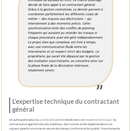
immeuble de bureaux en lofts. Le maître d’ouvrage
décide de faire appel à un contractant général.
Grâce à la gestion centralisée, ce dernier parvient à
coordonner parfaitement les différents corps de
métier – des maçons aux électriciens – qui
interviennent à des moments précis. Cette
synchronisation évite des conflits de planning
fréquents qui auraient pu retarder les travaux si
chaque prestataire avait été géré indépendamment.
Le projet, bien que complexe, est livré à temps,
avec une communication fluide entre les
intervenants et un respect strict des budgets. Le
propriétaire, qui aurait été dépassé par la gestion
des multiples sous-traitants, se concentre ainsi sur
la phase finale de la décoration intérieure,
totalement serein.
L’expertise technique du contractant
général
Un autre grand atout du
contractant général
réside dans son
expertise technique
. Sa
connaissance approfondie des matériaux, des normes et des réglementations en
vigueur garantit une mise en œuvre des travaux conforme et de qualité. Il recommande