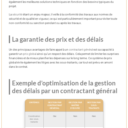
également les meilleures solutions techniques en fonction des besoins typiques du
projet.
La
sécurité
étant un enjeu majeur, il veille à la conformité des travaux aux normes de
sécurité et de qualité en vigueur, ce qui est particulièrement important pour éviter toute
non-conformité ou sanction pendant ou après les travaux.
La garantie des prix et des délais
Un des principaux avantages de faire appel à un
contractant général
est sa capacité à
garantir un
prix global
ainsi qu’un respect des délais. Cela permet de limiter les surprises
financières et de mieux planifier les dépenses sur le long terme. Ce système de prix
global évite également les litiges avec les sous-traitants, car tout est prévu en amont
dans le contrat.
Exemple d’optimisation de la gestion
des délais par un contractant général
CRITÈRES
GESTION PAR
GESTION PAR
GESTION PAR
CONTRACTANT
MAÎTRE
SOUS-
GÉNÉRAL
D’ŒUVRE
TRAITANTS
Coordination
Oui
Non
Non
des sous-
traitants