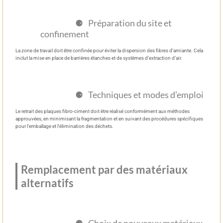
Préparation du site et
confinement
La zone de travail doit être confinée pour éviter la dispersion des fibres d’amiante. Cela
inclut la mise en place de barrières étanches et de systèmes d’extraction d’air.
Techniques et modes d’emploi
Le retrait des plaques fibro-ciment doit être réalisé conformément aux méthodes
approuvées, en minimisant la fragmentation et en suivant des procédures spécifiques
pour l’emballage et l’élimination des déchets.
Remplacement par des matériaux
alternatifs
Choix de nouveaux matériaux