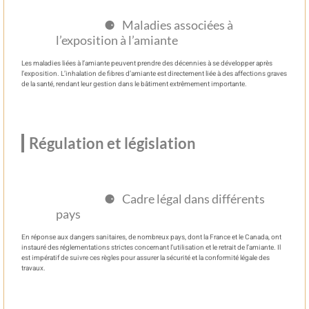
Maladies associées à
l’exposition à l’amiante
Les maladies liées à l’amiante peuvent prendre des décennies à se développer après
l’exposition. L’inhalation de fibres d’amiante est directement liée à des affections graves
de la santé, rendant leur gestion dans le bâtiment extrêmement importante.
Régulation et législation
Cadre légal dans différents
pays
En réponse aux dangers sanitaires, de nombreux pays, dont la France et le Canada, ont
instauré des réglementations strictes concernant l’utilisation et le retrait de l’amiante. Il
est impératif de suivre ces règles pour assurer la sécurité et la conformité légale des
travaux.