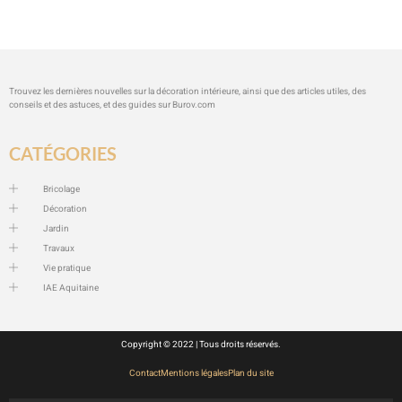
Trouvez les dernières nouvelles sur la décoration intérieure, ainsi que des articles utiles, des
conseils et des astuces, et des guides sur
Burov.com
CATÉGORIES
Bricolage
Décoration
Jardin
Travaux
Vie pratique
IAE Aquitaine
Copyright © 2022 | Tous droits réservés.
Contact
Mentions légales
Plan du site