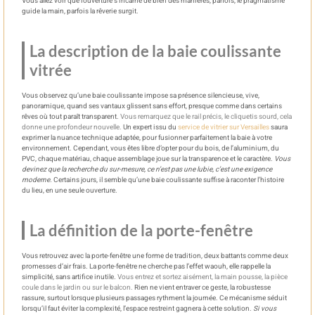
Vous allez voir que l’ouverture s’incarne de bien des manières, parfois, le pragmatisme
guide la main, parfois la rêverie surgit.
La description de la baie coulissante
vitrée
Vous observez qu’une baie coulissante impose sa présence silencieuse, vive,
panoramique, quand ses vantaux glissent sans effort, presque comme dans certains
rêves où tout paraît transparent.
Vous remarquez que le rail précis, le cliquetis sourd, cela
donne une profondeur nouvelle.
Un expert issu du
service de vitrier sur Versailles
saura
exprimer la nuance technique adaptée, pour fusionner parfaitement la baie à votre
environnement. Cependant, vous êtes libre d’opter pour du bois, de l’aluminium, du
PVC, chaque matériau, chaque assemblage joue sur la transparence et le caractère.
Vous
devinez que la recherche du sur-mesure, ce n’est pas une lubie, c’est une exigence
moderne.
Certains jours, il semble qu’une baie coulissante suffise à raconter l’histoire
du lieu, en une seule ouverture.
La définition de la porte-fenêtre
Vous retrouvez avec la porte-fenêtre une forme de tradition, deux battants comme deux
promesses d’air frais. La porte-fenêtre ne cherche pas l’effet waouh, elle rappelle la
simplicité, sans artifice inutile.
Vous entrez et sortez aisément, la main pousse, la pièce
coule dans le jardin ou sur le balcon.
Rien ne vient entraver ce geste, la robustesse
rassure, surtout lorsque plusieurs passages rythment la journée. Ce mécanisme séduit
lorsqu’il faut éviter la complexité, l’espace restreint gagnera à cette solution.
Si vous