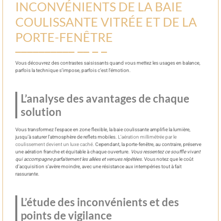
INCONVÉNIENTS DE LA BAIE
COULISSANTE VITRÉE ET DE LA
PORTE-FENÊTRE
Vous découvrez des contrastes saisissants quand vous mettez les usages en balance,
parfois la technique s’impose, parfois c’est l’émotion.
L’analyse des avantages de chaque
solution
Vous transformez l’espace en zone flexible, la baie coulissante amplifie la lumière,
jusqu’à saturer l’atmosphère de reflets mobiles.
L’aération millimétrée par le
coulissement devient un luxe caché.
Cependant, la porte-fenêtre, au contraire, préserve
une aération franche et équitable à chaque ouverture.
Vous ressentez ce souffle vivant
qui accompagne parfaitement les allées et venues répétées.
Vous notez que le coût
d’acquisition s’avère moindre, avec une résistance aux intempéries tout à fait
rassurante.
L’étude des inconvénients et des
points de vigilance