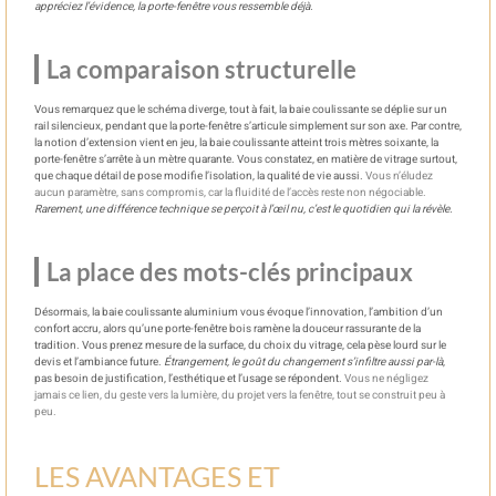
appréciez l’évidence, la porte-fenêtre vous ressemble déjà.
La comparaison structurelle
Vous remarquez que le schéma diverge, tout à fait, la baie coulissante se déplie sur un
rail silencieux, pendant que la porte-fenêtre s’articule simplement sur son axe. Par contre,
la notion d’extension vient en jeu, la baie coulissante atteint trois mètres soixante, la
porte-fenêtre s’arrête à un mètre quarante. Vous constatez, en matière de vitrage surtout,
que chaque détail de pose modifie l’isolation, la qualité de vie aussi.
Vous n’éludez
aucun paramètre, sans compromis, car la fluidité de l’accès reste non négociable.
Rarement, une différence technique se perçoit à l’œil nu, c’est le quotidien qui la révèle.
La place des mots-clés principaux
Désormais, la baie coulissante aluminium vous évoque l’innovation, l’ambition d’un
confort accru, alors qu’une porte-fenêtre bois ramène la douceur rassurante de la
tradition. Vous prenez mesure de la surface, du choix du vitrage, cela pèse lourd sur le
devis et l’ambiance future.
Étrangement, le goût du changement s’infiltre aussi par-là
,
pas besoin de justification, l’esthétique et l’usage se répondent.
Vous ne négligez
jamais ce lien, du geste vers la lumière, du projet vers la fenêtre, tout se construit peu à
peu.
LES AVANTAGES ET