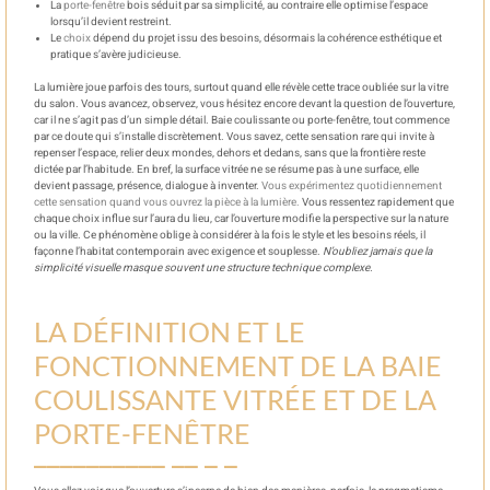
La
porte-fenêtre
bois séduit par sa simplicité, au contraire elle optimise l’espace
lorsqu’il devient restreint.
Le
choix
dépend du projet issu des besoins, désormais la cohérence esthétique et
pratique s’avère judicieuse.
La lumière joue parfois des tours, surtout quand elle révèle cette trace oubliée sur la vitre
du salon. Vous avancez, observez, vous hésitez encore devant la question de l’ouverture,
car il ne s’agit pas d’un simple détail. Baie coulissante ou porte-fenêtre, tout commence
par ce doute qui s’installe discrètement. Vous savez, cette sensation rare qui invite à
repenser l’espace, relier deux mondes, dehors et dedans, sans que la frontière reste
dictée par l’habitude. En bref, la surface vitrée ne se résume pas à une surface, elle
devient passage, présence, dialogue à inventer.
Vous expérimentez quotidiennement
cette sensation quand vous ouvrez la pièce à la lumière.
Vous ressentez rapidement que
chaque choix influe sur l’aura du lieu, car l’ouverture modifie la perspective sur la nature
ou la ville. Ce phénomène oblige à considérer à la fois le style et les besoins réels, il
façonne l’habitat contemporain avec exigence et souplesse.
N’oubliez jamais que la
simplicité visuelle masque souvent une structure technique complexe.
LA DÉFINITION ET LE
FONCTIONNEMENT DE LA BAIE
COULISSANTE VITRÉE ET DE LA
PORTE-FENÊTRE