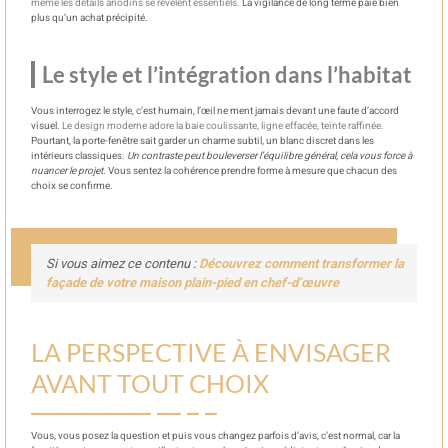
même les détails anodins se révèlent essentiels.
La vigilance de long terme paie bien
plus qu’un achat précipité.
Le style et l’intégration dans l’habitat
Vous interrogez le style, c’est humain, l’œil ne ment jamais devant une faute d’accord
visuel.
Le design moderne adore la baie coulissante, ligne effacée, teinte raffinée.
Pourtant, la porte-fenêtre sait garder un charme subtil, un blanc discret dans les
intérieurs classiques.
Un contraste peut bouleverser l’équilibre général, cela vous force à
nuancer le projet.
Vous sentez la cohérence prendre forme à mesure que chacun des
choix se confirme.
Si vous aimez ce contenu :
Découvrez comment transformer la
façade de votre maison plain-pied en chef-d’œuvre
LA PERSPECTIVE À ENVISAGER
AVANT TOUT CHOIX
Vous, vous posez la question et puis vous changez parfois d’avis, c’est normal, car la