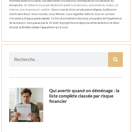
frontière reste mouvante, oscillant entre vos besoins immédiats et vos rêveries du
dimanche.
Un détail minuscule déclenche parfois la décision, la lumière du matin, un
silence, une impression subtile.
Vous vivez le choix en plusieurs étapes, la décision
mûrit sans bruit.
Vous ouvrez, vous fermez, vous regardez dehors, tout un univers
s’invente à chaque geste répété. Ce fonctionnement structure une partie de l’expérience
de la maison, tout passe par là. En bref, le projet trouve réponse entre ambition et désir
discret, la fenêtre idéale n’appartient qu’à vous.
Qui avertir quand on déménage : la
liste complète classée par risque
financier