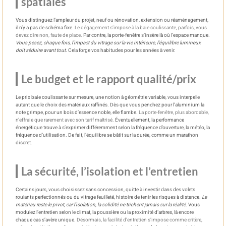
spatiales
Vous distinguez l’ampleur du projet, neuf ou rénovation, extension ou réaménagement,
il n’y a pas de schéma fixe.
Le dégagement s’impose à la baie coulissante, parfois, vous
devez dire non, faute de place.
Par contre, la porte-fenêtre s’insère là où l’espace manque.
Vous pesez, chaque fois, l’impact du vitrage sur la vie intérieure, l’équilibre lumineux
doit séduire avant tout.
Cela forge vos habitudes pour les années à venir.
Le budget et le rapport qualité/prix
Le prix baie coulissante sur mesure, une notion à géométrie variable, vous interpelle
autant que le choix des matériaux raffinés. Dès que vous penchez pour l’aluminium la
note grimpe, pour un bois d’essence noble, elle flambe.
La porte-fenêtre, plus abordable,
n’effraie que rarement avec son tarif maîtrisé.
Éventuellement, la performance
énergétique trouve à s’exprimer différemment selon la fréquence d’ouverture, la météo, la
fréquence d’utilisation. De fait, l’équilibre se bâtit sur la durée, comme un marathon
discret.
La sécurité, l’isolation et l’entretien
Certains jours, vous choisissez sans concession, quitte à investir dans des volets
roulants perfectionnés ou du vitrage feuilleté, histoire de tenir les risques à distance.
Le
matériau reste le pivot, car l’isolation, la solidité ne trichent jamais sur la réalité.
Vous
modulez l’entretien selon le climat, la poussière ou la proximité d’arbres, là encore
chaque cas s’avère unique.
Désormais, la facilité d’entretien s’impose comme critère,