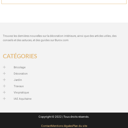
Trouvez les dernières nouvelles sur la décoration intérieure, ainsi que des articles utiles, des
conseils et des astuces, et des guides sur
Burov.com
CATÉGORIES
Bricolage
Décoration
Jardin
Travaux
Vie pratique
IAE Aquitaine
Copyright © 2022 | Tous droits réservés.
Contact
Mentions légales
Plan du site