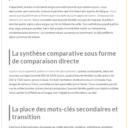
Cependant, la baie coulissante exige une méticulosité que certains jours, vous
repoussez sans remords, surtout quand les rails montrent des signes de fatigue.
Vous
savez que la performance thermique n’accepte aucune approximation, chaque pose
détient son secret.
Vous constatez que la porte-fenêtre occupe de l’espace, et parfois
rend les petits salons plus exigus qu’ils ne l’étaient la veille. Son esthétique paraît parfois
trop sage, presque austère, dans des projets immobiliers neufs où l’empreinte
contemporaine domine.
Le contexte urbain accentue ce sentiment, la ville préfère la
ligne continue de la baie.
La synthèse comparative sous forme
de comparaison directe
Le prix vous surprend, parfois il s’envole sans prévenir.
La baie coulissante, selon les
sources, se négocie entre 800 et 5000 euros, quand la porte-fenêtre oscille autour de
400 à 1500 euros, pose incluse. En bref, l’entretien révèle encore un contraste, hop,
lavage de rail pour l’une, surveillance des paumelles pour l’autre. Vous ne perdez pas de
vue le critère lumière, la baie devient projecteur, la porte-fenêtre garde une clarté modérée.
Vous sentez la différence à l’usage, rien n’égale la confrontation au réel.
La place des mots-clés secondaires et
transition
Il est tout à fait judicieux de passer au crible sécurité, isolation, esthétique, entretien,