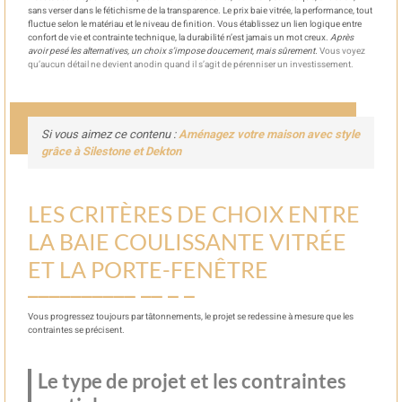
sans verser dans le fétichisme de la transparence. Le prix baie vitrée, la performance, tout
fluctue selon le matériau et le niveau de finition. Vous établissez un lien logique entre
confort de vie et contrainte technique, la durabilité n’est jamais un mot creux.
Après
avoir pesé les alternatives, un choix s’impose doucement, mais sûrement.
Vous voyez
qu’aucun détail ne devient anodin quand il s’agit de pérenniser un investissement.
Si vous aimez ce contenu :
Aménagez votre maison avec style
grâce à Silestone et Dekton
LES CRITÈRES DE CHOIX ENTRE
LA BAIE COULISSANTE VITRÉE
ET LA PORTE-FENÊTRE
Vous progressez toujours par tâtonnements, le projet se redessine à mesure que les
contraintes se précisent.
Le type de projet et les contraintes