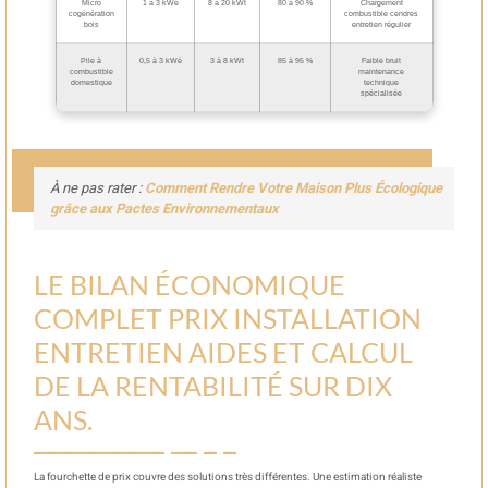
Micro
1 à 3 kWé
8 à 20 kWt
80 à 90 %
Chargement
cogénération
combustible cendres
bois
entretien régulier
Pile à
0,5 à 3 kWé
3 à 8 kWt
85 à 95 %
Faible bruit
combustible
maintenance
domestique
technique
spécialisée
À ne pas rater :
Comment Rendre Votre Maison Plus Écologique
grâce aux Pactes Environnementaux
LE BILAN ÉCONOMIQUE
COMPLET PRIX INSTALLATION
ENTRETIEN AIDES ET CALCUL
DE LA RENTABILITÉ SUR DIX
ANS.
La fourchette de prix couvre des solutions très différentes. Une estimation réaliste