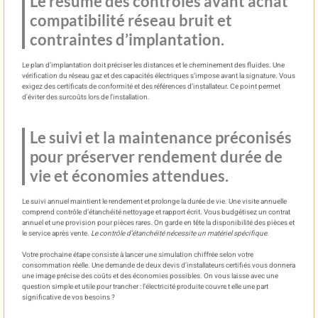
Le résumé des contrôles avant achat
compatibilité réseau bruit et
contraintes d’implantation.
Le plan d’implantation doit préciser les distances et le cheminement des fluides. Une
vérification du réseau gaz et des capacités électriques s’impose avant la signature. Vous
exigez des certificats de conformité et des références d’installateur. Ce point permet
d’éviter des surcoûts lors de l’installation.
Le suivi et la maintenance préconisés
pour préserver rendement durée de
vie et économies attendues.
Le suivi annuel maintient le rendement et prolonge la durée de vie. Une visite annuelle
comprend contrôle d’étanchéité nettoyage et rapport écrit. Vous budgétisez un contrat
annuel et une provision pour pièces rares. On garde en tête la disponibilité des pièces et
le service après vente.
Le contrôle d’étanchéité nécessite un matériel spécifique
.
Votre prochaine étape consiste à lancer une simulation chiffrée selon votre
consommation réelle. Une demande de deux devis d’installateurs certifiés vous donnera
une image précise des coûts et des économies possibles. On vous laisse avec une
question simple et utile pour trancher : l’électricité produite couvre t elle une part
significative de vos besoins ?