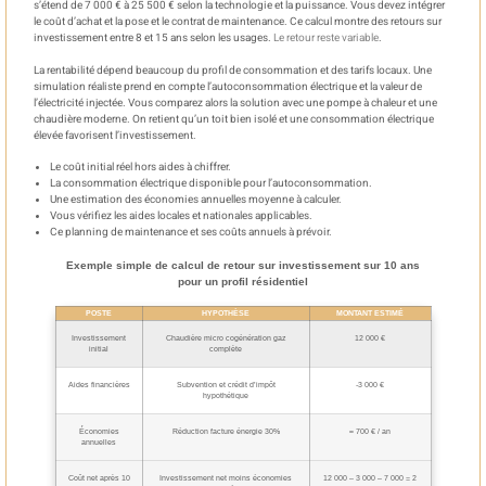
s’étend de 7 000 € à 25 500 € selon la technologie et la puissance. Vous devez intégrer
le coût d’achat et la pose et le contrat de maintenance. Ce calcul montre des retours sur
investissement entre 8 et 15 ans selon les usages.
Le retour reste variable
.
La rentabilité dépend beaucoup du profil de consommation et des tarifs locaux. Une
simulation réaliste prend en compte l’autoconsommation électrique et la valeur de
l’électricité injectée. Vous comparez alors la solution avec une pompe à chaleur et une
chaudière moderne. On retient qu’un toit bien isolé et une consommation électrique
élevée favorisent l’investissement.
Le coût initial réel hors aides à chiffrer.
La consommation électrique disponible pour l’autoconsommation.
Une estimation des économies annuelles moyenne à calculer.
Vous vérifiez les aides locales et nationales applicables.
Ce planning de maintenance et ses coûts annuels à prévoir.
Exemple simple de calcul de retour sur investissement sur 10 ans
pour un profil résidentiel
POSTE
HYPOTHÈSE
MONTANT ESTIMÉ
Investissement
Chaudière micro cogénération gaz
12 000 €
initial
complète
Aides financières
Subvention et crédit d’impôt
-3 000 €
hypothétique
Économies
Réduction facture énergie 30%
≈ 700 € / an
annuelles
Coût net après 10
Investissement net moins économies
12 000 – 3 000 – 7 000 = 2