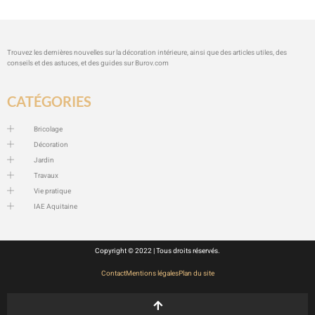
Trouvez les dernières nouvelles sur la décoration intérieure, ainsi que des articles utiles, des
conseils et des astuces, et des guides sur
Burov.com
CATÉGORIES
Bricolage
Décoration
Jardin
Travaux
Vie pratique
IAE Aquitaine
Copyright © 2022 | Tous droits réservés.
Contact
Mentions légales
Plan du site