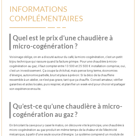
INFORMATIONS
COMPLÉMENTAIRES
Quel est le prix d’une chaudière à
micro-cogénération ?
Voisinage oblige, on en a discuté autour du café, la micro-cogénération, c’est un petit
bijou technique qui rassure quand la facture grimpe. Pour une chaudière à micro-
cogénération au gaz, il faut compter entre 13 500 et 25 500 € installation comprise, oui,
c’est un investissement. Ça coupe la chitchat, mais pense long terme, économies
d’énergie, autonomie partielle, bruit et place à prévoir. Si la déco de la chaufferie
ressemble à un atelier, ce n’est pas grave, tant que ça chauffe. Conseil amateur, vérifier
garanties et aides locales, puis respirer, et planifier un week-end pour choisir et partager
son expérience ensuite.
Qu’est-ce qu’une chaudière à micro-
cogénération au gaz ?
En bricolant la cave pour y caser le matos, on découvre vite le principe, une chaudière à
micro-cogénération au gaz produit en même temps de la chaleur et de l’électricité
mécanique, à partir d’une seule source d’énergie. Le système comprend un module de