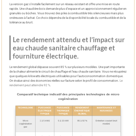
La version gaz s’installe facilement sur un réseau existant et offre une mise en route
rapide. Une chaudière bois demande plus d’espace et un approvisionnement régulier en
granulés ou bûches. Vous trouvez des piles à combustible très silencieuses mais plus
onéreuses à l’achat. Ce choix dépendra de la disponibilité locale du combustible et de la
tolérance au bruit.
Le rendement attendu et l’impact sur
eau chaude sanitaire chauffage et
fourniture électrique.
Le rendement global dépasse souvent 85 % sur plusieurs modèles. Une part importante
de la chaleur alimente le circuit de chauffage et l’eau chaude sanitaire. Vous ne récupérez
que quelques kilowatts électriques utilisables pour l’autoconsommation domestique.
On évalue ainsi des économies réelles sur facture selon le profil de consommation.
Le
rendement peut atteindre 92 %
.
Comparatif technique indicatif des principales technologies de micro
cogénération
TECHNOLOGIE
PUISSANCE
PUISSANCE
RENDEMENT
MAINTENANCE ET
ÉLECTRIQUE
THERMIQUE
ÉNERGÉTIQUE
NUISANCES
TYPIQUE
TYPIQUE
GLOBAL
Micro
1 à 5 kWé
5 à 15 kWt
85 à 92 %
Entretien courant bruit
cogénération
modéré
gaz