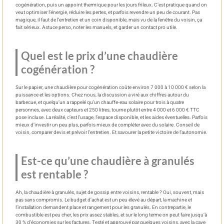
cogénération, puis un appoint thermique pour les jours frileux. C’est pratique quand on
veut optimiser l’énergie, réduire les pertes, et parfois revendre un peu de courant. Pas
magique, il faut de l’entretien et un coin disponible, mais vu de la fenêtre du voisin, ça
fait sérieux. Astuce perso, noter les manuels, et garder un contact pro utile.
Quel est le prix d’une chaudière
cogénération ?
Sur le papier, une chaudière pour cogénération coûte environ 7 000 à 10 000 € selon la
puissance et les options. Chez nous, la discussion a viré aux chiffres autour du
barbecue, et quelqu’un a rappelé qu’un chauffe-eau solaire pour trois à quatre
personnes, avec deux capteurs et 250 litres, tourne plutôt entre 4 000 et 6 000 € TTC
pose incluse. La réalité, c’est l’usage, l’espace disponible, et les aides éventuelles. Parfois
mieux d’investir un peu plus, parfois mieux de compléter avec du solaire. Conseil de
voisin, comparer devis et prévoir l’entretien. Et savourer la petite victoire de l’autonomie.
Est-ce qu’une chaudière à granulés
est rentable ?
Ah, la chaudière à granulés, sujet de gossip entre voisins, rentable ? Oui, souvent, mais
pas sans compromis. Le budget d’achat est un peu élevé au départ, la machine et
l’installation demandent place et rangement pour les granulés. En contrepartie, le
combustible est peu cher, les prix assez stables, et sur le long terme on peut faire jusqu’à
30 % d’économies sur les factures. Testé et approuvé par quelques voisins, avec la cave