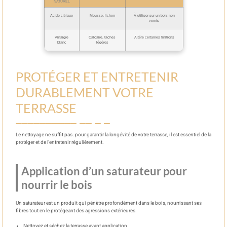
NATUREL
Acide citrique
Mousse, lichen
À utiliser sur un bois non
vernis
Vinaigre
Calcaire, taches
Altére certaines finitions
blanc
légères
PROTÉGER ET ENTRETENIR
DURABLEMENT VOTRE
TERRASSE
Le nettoyage ne suffit pas : pour garantir la longévité de votre terrasse, il est essentiel de la
protéger et de l’entretenir régulièrement.
Application d’un saturateur pour
nourrir le bois
Un saturateur est un produit qui pénètre profondément dans le bois, nourrissant ses
fibres tout en le protégeant des agressions extérieures.
Nettoyez et séchez la terrasse avant application.