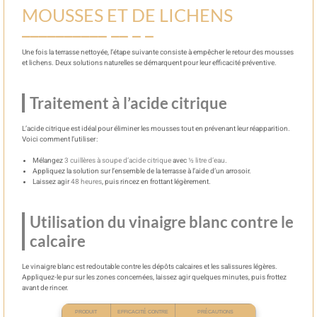
MOUSSES ET DE LICHENS
Une fois la terrasse nettoyée, l’étape suivante consiste à empêcher le retour des mousses
et lichens. Deux solutions naturelles se démarquent pour leur efficacité préventive.
Traitement à l’acide citrique
L’acide citrique est idéal pour éliminer les mousses tout en prévenant leur réapparition.
Voici comment l’utiliser :
Mélangez
3 cuillères à soupe d’acide citrique
avec
½ litre d’eau
.
Appliquez la solution sur l’ensemble de la terrasse à l’aide d’un arrosoir.
Laissez agir
48 heures
, puis rincez en frottant légèrement.
Utilisation du vinaigre blanc contre le
calcaire
Le vinaigre blanc est redoutable contre les dépôts calcaires et les salissures légères.
Appliquez-le pur sur les zones concernées, laissez agir quelques minutes, puis frottez
avant de rincer.
PRODUIT
EFFICACITÉ CONTRE
PRÉCAUTIONS