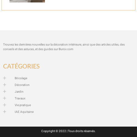
Trouvez les dernières nouvelles sur la décoration intérieure, ainsi que des articles utiles, des
conseils et des astuces, et des guides sur
Burov.com
CATÉGORIES
Bricolage
Décoration
Jardin
Travaux
Vie pratique
IAE Aquitaine
Copyright © 2022 | Tous droits réservés.