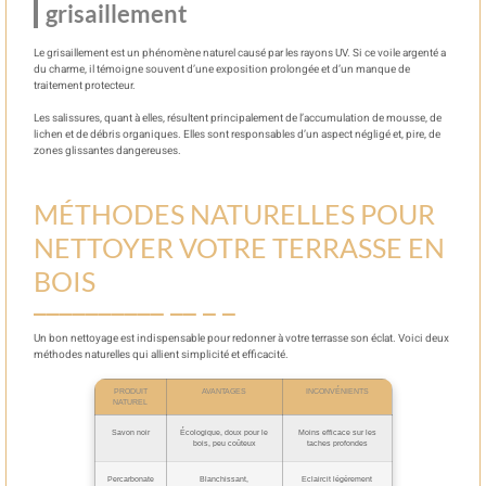
grisaillement
Le grisaillement est un phénomène naturel causé par les rayons UV. Si ce voile argenté a
du charme, il témoigne souvent d’une exposition prolongée et d’un manque de
traitement protecteur.
Les salissures, quant à elles, résultent principalement de l’accumulation de mousse, de
lichen et de débris organiques. Elles sont responsables d’un aspect négligé et, pire, de
zones glissantes dangereuses.
MÉTHODES NATURELLES POUR
NETTOYER VOTRE TERRASSE EN
BOIS
Un bon nettoyage est indispensable pour redonner à votre terrasse son éclat. Voici deux
méthodes naturelles qui allient simplicité et efficacité.
PRODUIT
AVANTAGES
INCONVÉNIENTS
NATUREL
Savon noir
Écologique, doux pour le
Moins efficace sur les
bois, peu coûteux
taches profondes
Percarbonate
Blanchissant,
Eclaircit légèrement