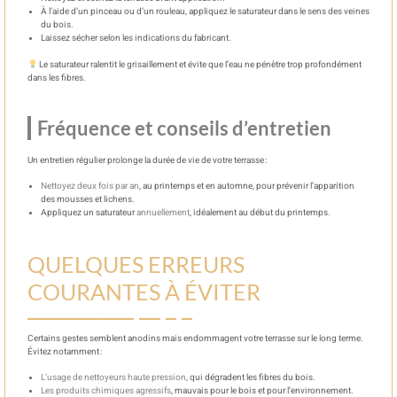
À l’aide d’un pinceau ou d’un rouleau, appliquez le saturateur dans le sens des veines
du bois.
Laissez sécher selon les indications du fabricant.
Le saturateur ralentit le grisaillement et évite que l’eau ne pénètre trop profondément
dans les fibres.
Fréquence et conseils d’entretien
Un entretien régulier prolonge la durée de vie de votre terrasse :
Nettoyez deux fois par an
, au printemps et en automne, pour prévenir l’apparition
des mousses et lichens.
Appliquez un saturateur
annuellement
, idéalement au début du printemps.
QUELQUES ERREURS
COURANTES À ÉVITER
Certains gestes semblent anodins mais endommagent votre terrasse sur le long terme.
Évitez notamment :
L’usage de nettoyeurs haute pression
, qui dégradent les fibres du bois.
Les produits chimiques agressifs
, mauvais pour le bois et pour l’environnement.