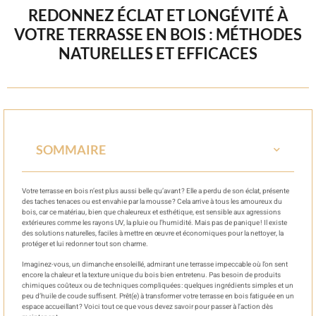
REDONNEZ ÉCLAT ET LONGÉVITÉ À
VOTRE TERRASSE EN BOIS : MÉTHODES
NATURELLES ET EFFICACES
SOMMAIRE
Votre terrasse en bois n’est plus aussi belle qu’avant ? Elle a perdu de son éclat, présente
des taches tenaces ou est envahie par la mousse ? Cela arrive à tous les amoureux du
bois, car ce matériau, bien que chaleureux et esthétique, est sensible aux agressions
extérieures comme les rayons UV, la pluie ou l’humidité. Mais pas de panique ! Il existe
des solutions naturelles, faciles à mettre en œuvre et économiques pour la nettoyer, la
protéger et lui redonner tout son charme.
Imaginez-vous, un dimanche ensoleillé, admirant une terrasse impeccable où l’on sent
encore la chaleur et la texture unique du bois bien entretenu. Pas besoin de produits
chimiques coûteux ou de techniques compliquées : quelques ingrédients simples et un
peu d’huile de coude suffisent. Prêt(e) à transformer votre terrasse en bois fatiguée en un
espace accueillant ? Voici tout ce que vous devez savoir pour passer à l’action dès