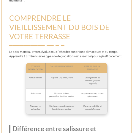
maintenant.
COMPRENDRE LE
VIEILLISSEMENT DU BOIS DE
VOTRE TERRASSE
Le bois, matériau vivant, évolue sous l’effet des conditions climatiques et du temps.
Apprendre à différencier les types de dégradations est essentiel pour agir efficacement.
TYPE DE
CAUSES PRINCIPALES
EFFETS SUR LA
DÉGRADATION
TERRASSE
Grisaillement
Rayons UV, pluie, vent
Changement de
couleur (aspect
argenté)
Salissures
Mousse, lichen,
Apparence sale, zones
poussière, feuilles mortes
glissantes
Fissures ou
Sécheresse prolongée ou
Perte de solidité et
échardes
humidité excessive
confort d’usage
Différence entre salissure et