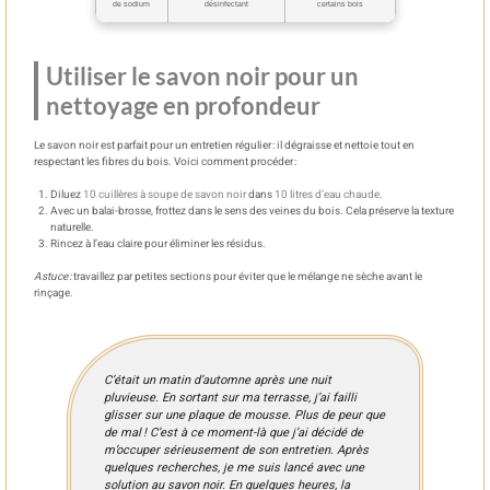
de sodium
désinfectant
certains bois
Utiliser le savon noir pour un
nettoyage en profondeur
Le savon noir est parfait pour un entretien régulier : il dégraisse et nettoie tout en
respectant les fibres du bois. Voici comment procéder :
Diluez
10 cuillères à soupe de savon noir
dans
10 litres d’eau chaude
.
Avec un balai-brosse, frottez dans le sens des veines du bois. Cela préserve la texture
naturelle.
Rincez à l’eau claire pour éliminer les résidus.
Astuce :
travaillez par petites sections pour éviter que le mélange ne sèche avant le
rinçage.
C’était un matin d’automne après une nuit
pluvieuse. En sortant sur ma terrasse, j’ai failli
glisser sur une plaque de mousse. Plus de peur que
de mal ! C’est à ce moment-là que j’ai décidé de
m’occuper sérieusement de son entretien. Après
quelques recherches, je me suis lancé avec une
solution au savon noir. En quelques heures, la