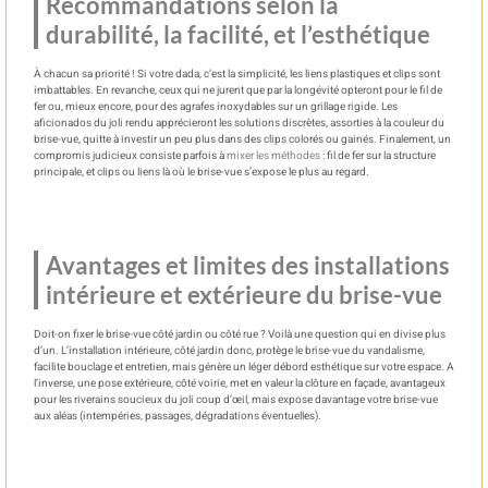
Recommandations selon la
durabilité, la facilité, et l’esthétique
À chacun sa priorité ! Si votre dada, c’est la simplicité, les liens plastiques et clips sont
imbattables. En revanche, ceux qui ne jurent que par la longévité opteront pour le fil de
fer ou, mieux encore, pour des agrafes inoxydables sur un grillage rigide. Les
aficionados du joli rendu apprécieront les solutions discrètes, assorties à la couleur du
brise-vue, quitte à investir un peu plus dans des clips colorés ou gainés. Finalement, un
compromis judicieux consiste parfois à
mixer les méthodes
: fil de fer sur la structure
principale, et clips ou liens là où le brise-vue s’expose le plus au regard.
Avantages et limites des installations
intérieure et extérieure du brise-vue
Doit-on fixer le brise-vue côté jardin ou côté rue ? Voilà une question qui en divise plus
d’un. L’installation intérieure, côté jardin donc, protège le brise-vue du vandalisme,
facilite bouclage et entretien, mais génère un léger débord esthétique sur votre espace. A
l’inverse, une pose extérieure, côté voirie, met en valeur la clôture en façade, avantageux
pour les riverains soucieux du joli coup d’œil, mais expose davantage votre brise-vue
aux aléas (intempéries, passages, dégradations éventuelles).