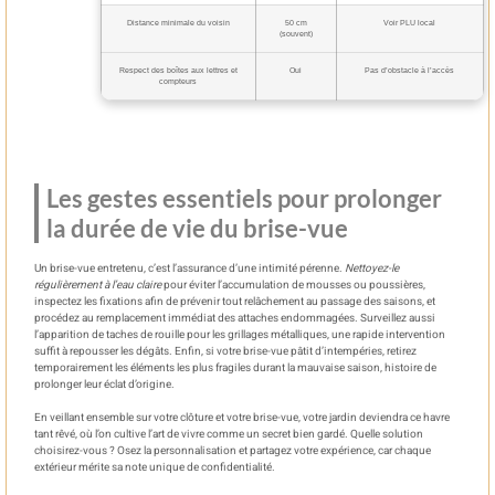
Distance minimale du voisin
50 cm
Voir PLU local
(souvent)
Respect des boîtes aux lettres et
Oui
Pas d’obstacle à l’accès
compteurs
Les gestes essentiels pour prolonger
la durée de vie du brise-vue
Un brise-vue entretenu, c’est l’assurance d’une intimité pérenne.
Nettoyez-le
régulièrement à l’eau claire
pour éviter l’accumulation de mousses ou poussières,
inspectez les fixations afin de prévenir tout relâchement au passage des saisons, et
procédez au remplacement immédiat des attaches endommagées. Surveillez aussi
l’apparition de taches de rouille pour les grillages métalliques, une rapide intervention
suffit à repousser les dégâts. Enfin, si votre brise-vue pâtit d’intempéries, retirez
temporairement les éléments les plus fragiles durant la mauvaise saison, histoire de
prolonger leur éclat d’origine.
En veillant ensemble sur votre clôture et votre brise-vue, votre jardin deviendra ce havre
tant rêvé, où l’on cultive l’art de vivre comme un secret bien gardé. Quelle solution
choisirez-vous ? Osez la personnalisation et partagez votre expérience, car chaque
extérieur mérite sa note unique de confidentialité.