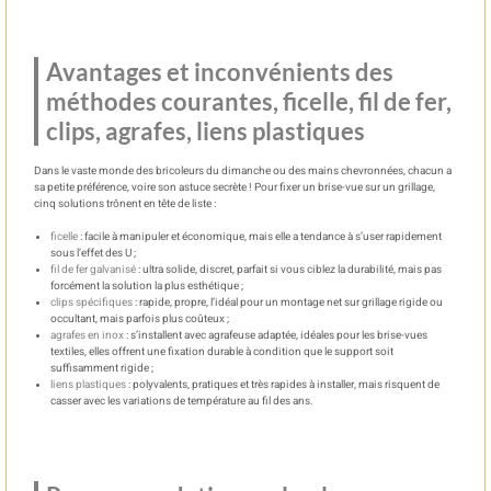
Avantages et inconvénients des
méthodes courantes, ficelle, fil de fer,
clips, agrafes, liens plastiques
Dans le vaste monde des bricoleurs du dimanche ou des mains chevronnées, chacun a
sa petite préférence, voire son astuce secrète ! Pour fixer un brise-vue sur un grillage,
cinq solutions trônent en tête de liste :
ficelle
: facile à manipuler et économique, mais elle a tendance à s’user rapidement
sous l’effet des U ;
fil de fer galvanisé
: ultra solide, discret, parfait si vous ciblez la durabilité, mais pas
forcément la solution la plus esthétique ;
clips spécifiques
: rapide, propre, l’idéal pour un montage net sur grillage rigide ou
occultant, mais parfois plus coûteux ;
agrafes en inox
: s’installent avec agrafeuse adaptée, idéales pour les brise-vues
textiles, elles offrent une fixation durable à condition que le support soit
suffisamment rigide ;
liens plastiques
: polyvalents, pratiques et très rapides à installer, mais risquent de
casser avec les variations de température au fil des ans.