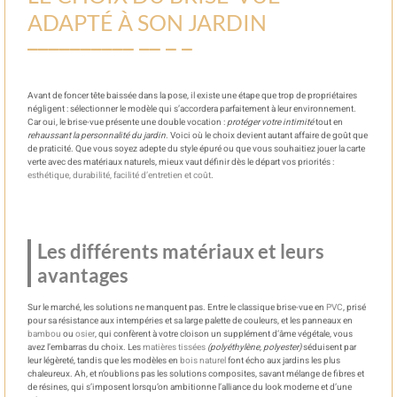
ADAPTÉ À SON JARDIN
Avant de foncer tête baissée dans la pose, il existe une étape que trop de propriétaires
négligent : sélectionner le modèle qui s’accordera parfaitement à leur environnement.
Car oui, le brise-vue présente une double vocation :
protéger votre intimité
tout en
rehaussant la personnalité du jardin
. Voici où le choix devient autant affaire de goût que
de praticité. Que vous soyez adepte du style épuré ou que vous souhaitiez jouer la carte
verte avec des matériaux naturels, mieux vaut définir dès le départ vos priorités :
esthétique, durabilité, facilité d’entretien et coût
.
Les différents matériaux et leurs
avantages
Sur le marché, les solutions ne manquent pas. Entre le classique brise-vue en
PVC
, prisé
pour sa résistance aux intempéries et sa large palette de couleurs, et les panneaux en
bambou
ou
osier
, qui confèrent à votre cloison un supplément d’âme végétale, vous
avez l’embarras du choix. Les
matières tissées
(polyéthylène, polyester)
séduisent par
leur légèreté, tandis que les modèles en
bois naturel
font écho aux jardins les plus
chaleureux. Ah, et n’oublions pas les solutions composites, savant mélange de fibres et
de résines, qui s’imposent lorsqu’on ambitionne l’alliance du look moderne et d’une