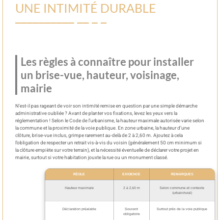
UNE INTIMITÉ DURABLE
Les règles à connaître pour installer
un brise-vue, hauteur, voisinage,
mairie
N’est-il pas rageant de voir son intimité remise en question par une simple démarche
administrative oubliée ? Avant de planter vos fixations, levez les yeux vers la
réglementation ! Selon le Code de l’urbanisme, la hauteur maximale autorisée varie selon
la commune et la proximité de la voie publique. En zone urbaine, la hauteur d’une
clôture, brise-vue inclus, grimpe rarement au-delà de 2 à 2,60 m. Ajoutez à cela
l’obligation de respecter un retrait vis-à-vis du voisin (généralement 50 cm minimum si
la clôture empiète sur votre terrain), et la nécessité éventuelle de déclarer votre projet en
mairie, surtout si votre habitation jouxte la rue ou un monument classé.
RÈGLE
EXIGENCE
REMARQUES
Hauteur maximale
2 à 2,60 m
Selon commune et contexte
(urbain/rural)
Déclaration préalable
Souvent
Surtout près de la voie publique
obligatoire