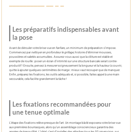
Les préparatifs indispensables avant
la pose
Avant de dérouler votre brise-vue en fanfare, un minimum de préparation s’impose.
Commencez par
nettoyer en profondeur le grillage,
histoire d’éliminer mousses,
poussières et saletés accumulées. Assurez-vous aussi que la clôture est stable et
exempte de rouille : poser un écran d’intimité sur une structure bancale serait contre-
productif ! Ensuite, pensez à
mesurer
soigneusement la longueur et la hauteur à couvrir,
quitte à ajouter quelques centimètres de marge : mieux vaut recouper que de manquer.
Enfin, préparez les fixations, les outils adéquats et, si possible, faites appel à une main
secourable, cela facilite grandement la tâche !
Les fixations recommandées pour
une tenue optimale
L’étape des fixations relève presque de l’art. Un montage bâclé exposera votre brise-vue
aux premières bourrasques, alors qu’un assemblage consciencieux garantira des
années de tranquillité. L’idéal, c’est d’installer
des attaches tous les 50 cm
environ, sur