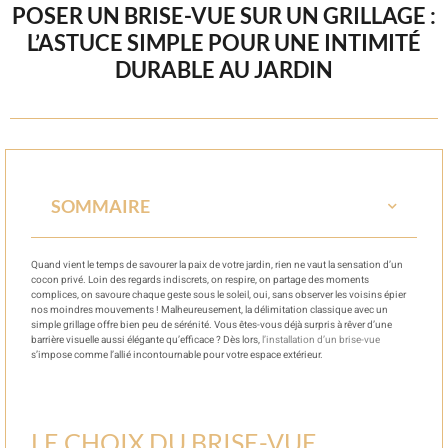
POSER UN BRISE-VUE SUR UN GRILLAGE :
L’ASTUCE SIMPLE POUR UNE INTIMITÉ
DURABLE AU JARDIN
SOMMAIRE
Quand vient le temps de savourer la paix de votre jardin, rien ne vaut la sensation d’un
cocon privé. Loin des regards indiscrets, on respire, on partage des moments
complices, on savoure chaque geste sous le soleil, oui, sans observer les voisins épier
nos moindres mouvements ! Malheureusement, la délimitation classique avec un
simple grillage offre bien peu de sérénité. Vous êtes-vous déjà surpris à rêver d’une
barrière visuelle aussi élégante qu’efficace ? Dès lors,
l’installation d’un brise-vue
s’impose comme l’allié incontournable pour votre espace extérieur.
LE CHOIX DU BRISE-VUE