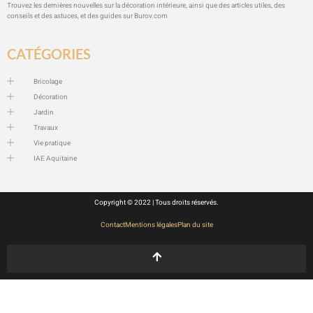
Trouvez les dernières nouvelles sur la décoration intérieure, ainsi que des articles utiles, des
conseils et des astuces, et des guides sur
Burov.com
CATÉGORIES
Bricolage
Décoration
Jardin
Travaux
Vie pratique
IAE Aquitaine
Copyright © 2022 | Tous droits réservés.
Contact
Mentions légales
Plan du site