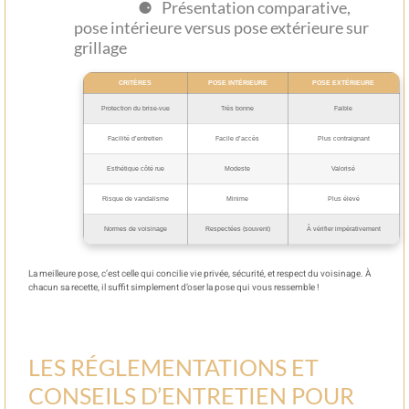
Présentation comparative,
pose intérieure versus pose extérieure sur
grillage
CRITÈRES
POSE INTÉRIEURE
POSE EXTÉRIEURE
Protection du brise-vue
Très bonne
Faible
Facilité d’entretien
Facile d’accès
Plus contraignant
Esthétique côté rue
Modeste
Valorisé
Risque de vandalisme
Minime
Plus élevé
Normes de voisinage
Respectées (souvent)
À vérifier impérativement
La meilleure pose, c’est celle qui concilie vie privée, sécurité, et respect du voisinage. À
chacun sa recette, il suffit simplement d’oser la pose qui vous ressemble !
LES RÉGLEMENTATIONS ET
CONSEILS D’ENTRETIEN POUR