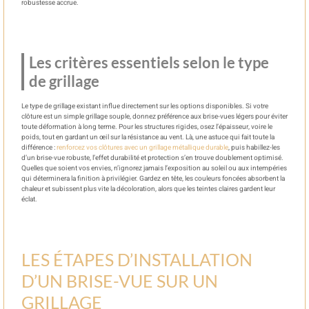
robustesse accrue.
Les critères essentiels selon le type
de grillage
Le type de grillage existant influe directement sur les options disponibles. Si votre
clôture est un simple grillage souple, donnez préférence aux brise-vues légers pour éviter
toute déformation à long terme. Pour les structures rigides, osez l’épaisseur, voire le
poids, tout en gardant un œil sur la résistance au vent. Là, une astuce qui fait toute la
différence :
renforcez vos clôtures avec un grillage métallique durable
, puis habillez-les
d’un brise-vue robuste, l’effet durabilité et protection s’en trouve doublement optimisé.
Quelles que soient vos envies, n’ignorez jamais l’exposition au soleil ou aux intempéries
qui déterminera la finition à privilégier. Gardez en tête, les couleurs foncées absorbent la
chaleur et subissent plus vite la décoloration, alors que les teintes claires gardent leur
éclat.
LES ÉTAPES D’INSTALLATION
D’UN BRISE-VUE SUR UN
GRILLAGE