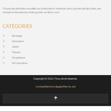
Trouvez les dernières nouvelles sur la décoration intérieure, ainsi que des articles utiles, des
conseils et des astuces, et des guides sur
Burov.com
CATÉGORIES
Bricolage
Décoration
Jardin
Travaux
Vie pratique
IAE Aquitaine
Copyright © 2022 | Tous droits réservés.
Contact
Mentions légales
Plan du site