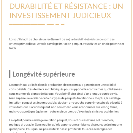
DURABILITÉ ET RÉSISTANCE : UN
INVESTISSEMENT JUDICIEUX
Lorsqu’il s’agit de choisir un revêtement de sol, la
durabilité
et
résistance
sont des
critères primordiaux. Avec le carrelage imitation parquet, vous faites un choix pérenne et
fiable.
Longévité supérieure
Les matériaux utilisés dans la production de ces carreaux garantissent une solidité
considérable. Ces derniers sont fabriqués pour supporter les contraintes quotidiennes
sans montrer de signes de fatigue. Vous bénéficiez ainsi d’une longue durée de vie,
bien supérieure à celle de certains types de parquets traditionnels. De plus, le carrelage
imitation parquet est incombustible, ajoutant une couche supplémentaire de sécurité à
votre domicile. Par conséquent, non seulement, vous économisez sur le long terme,
mais vous protégez également votre maison contre d’éventuels sinistres accidentels.
En optant pour le carrelage imitation parquet, vous choisissez une solution belle,
pratique et durable. Sans oublier qu’elle apporte une ambiance chaleureuse à n’importe
quelle pièce. Pourquoi ne pas sauter le pas et profiter de tous ces avantages dès