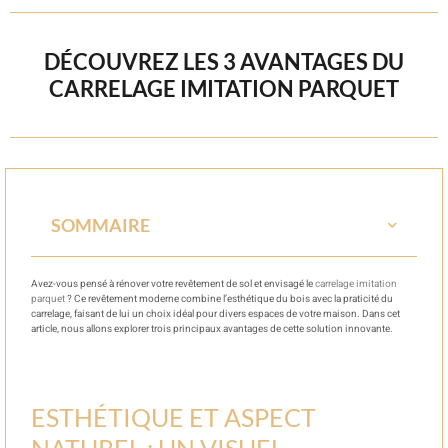
DÉCOUVREZ LES 3 AVANTAGES DU
CARRELAGE IMITATION PARQUET
SOMMAIRE
Avez-vous pensé à rénover votre revêtement de sol et envisagé le
carrelage imitation
parquet
? Ce revêtement moderne combine l’esthétique du bois avec la praticité du
carrelage, faisant de lui un choix idéal pour divers espaces de votre maison. Dans cet
article, nous allons explorer trois principaux avantages de cette solution innovante.
ESTHÉTIQUE ET ASPECT
NATUREL : UN VISUEL