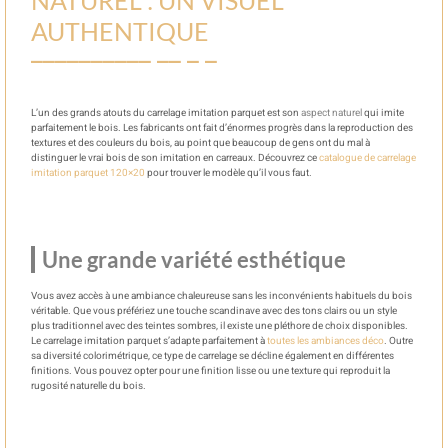
AUTHENTIQUE
L’un des grands atouts du carrelage imitation parquet est son
aspect naturel
qui imite
parfaitement le bois. Les fabricants ont fait d’énormes progrès dans la reproduction des
textures et des couleurs du bois, au point que beaucoup de gens ont du mal à
distinguer le vrai bois de son imitation en carreaux. Découvrez ce
catalogue de carrelage
imitation parquet 120×20
pour trouver le modèle qu’il vous faut.
Une grande variété esthétique
Vous avez accès à une ambiance chaleureuse sans les inconvénients habituels du bois
véritable. Que vous préfériez une touche scandinave avec des tons clairs ou un style
plus traditionnel avec des teintes sombres, il existe une pléthore de choix disponibles.
Le carrelage imitation parquet s’adapte parfaitement à
toutes les ambiances déco
. Outre
sa diversité colorimétrique, ce type de carrelage se décline également en différentes
finitions. Vous pouvez opter pour une finition lisse ou une texture qui reproduit la
rugosité naturelle du bois.