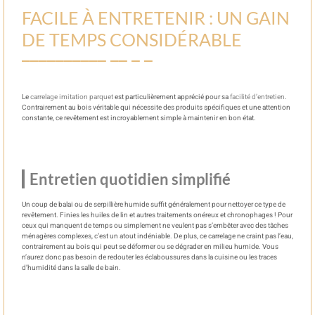
FACILE À ENTRETENIR : UN GAIN
DE TEMPS CONSIDÉRABLE
Le
carrelage imitation parquet
est particulièrement apprécié pour sa
facilité d’entretien
.
Contrairement au bois véritable qui nécessite des produits spécifiques et une attention
constante, ce revêtement est incroyablement simple à maintenir en bon état.
Entretien quotidien simplifié
Un coup de balai ou de serpillière humide suffit généralement pour nettoyer ce type de
revêtement. Finies les huiles de lin et autres traitements onéreux et chronophages ! Pour
ceux qui manquent de temps ou simplement ne veulent pas s’embêter avec des tâches
ménagères complexes, c’est un atout indéniable. De plus, ce carrelage ne craint pas l’eau,
contrairement au bois qui peut se déformer ou se dégrader en milieu humide. Vous
n’aurez donc pas besoin de redouter les éclaboussures dans la cuisine ou les traces
d’humidité dans la salle de bain.