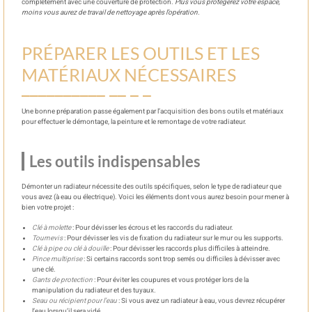
complètement avec une couverture de protection.
Plus vous protégerez votre espace,
moins vous aurez de travail de nettoyage après l’opération.
PRÉPARER LES OUTILS ET LES
MATÉRIAUX NÉCESSAIRES
Une bonne préparation passe également par l’acquisition des bons outils et matériaux
pour effectuer le démontage, la peinture et le remontage de votre radiateur.
Les outils indispensables
Démonter un radiateur nécessite des outils spécifiques, selon le type de radiateur que
vous avez (à eau ou électrique). Voici les éléments dont vous aurez besoin pour mener à
bien votre projet :
Clé à molette
: Pour dévisser les écrous et les raccords du radiateur.
Tournevis
: Pour dévisser les vis de fixation du radiateur sur le mur ou les supports.
Clé à pipe ou clé à douille
: Pour dévisser les raccords plus difficiles à atteindre.
Pince multiprise
: Si certains raccords sont trop serrés ou difficiles à dévisser avec
une clé.
Gants de protection
: Pour éviter les coupures et vous protéger lors de la
manipulation du radiateur et des tuyaux.
Seau ou récipient pour l’eau
: Si vous avez un radiateur à eau, vous devrez récupérer
l’eau lorsqu’il sera vidé.