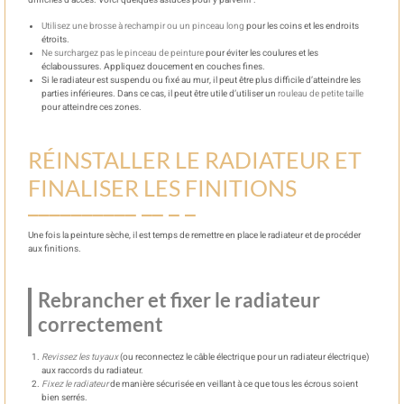
Utilisez une brosse à rechampir ou un pinceau long
pour les coins et les endroits
étroits.
Ne surchargez pas le pinceau de peinture
pour éviter les coulures et les
éclaboussures. Appliquez doucement en couches fines.
Si le radiateur est suspendu ou fixé au mur, il peut être plus difficile d’atteindre les
parties inférieures. Dans ce cas, il peut être utile d’utiliser un
rouleau de petite taille
pour atteindre ces zones.
RÉINSTALLER LE RADIATEUR ET
FINALISER LES FINITIONS
Une fois la peinture sèche, il est temps de remettre en place le radiateur et de procéder
aux finitions.
Rebrancher et fixer le radiateur
correctement
Revissez les tuyaux
(ou reconnectez le câble électrique pour un radiateur électrique)
aux raccords du radiateur.
Fixez le radiateur
de manière sécurisée en veillant à ce que tous les écrous soient
bien serrés.