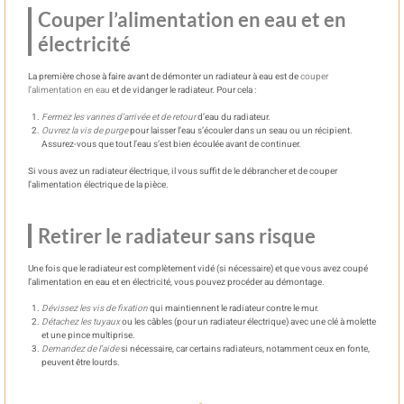
Couper l’alimentation en eau et en
électricité
La première chose à faire avant de démonter un radiateur à eau est de
couper
l’alimentation en eau
et de vidanger le radiateur. Pour cela :
Fermez les vannes d’arrivée et de retour
d’eau du radiateur.
Ouvrez la vis de purge
pour laisser l’eau s’écouler dans un seau ou un récipient.
Assurez-vous que tout l’eau s’est bien écoulée avant de continuer.
Si vous avez un radiateur électrique, il vous suffit de le débrancher et de couper
l’alimentation électrique de la pièce.
Retirer le radiateur sans risque
Une fois que le radiateur est complètement vidé (si nécessaire) et que vous avez coupé
l’alimentation en eau et en électricité, vous pouvez procéder au démontage.
Dévissez les vis de fixation
qui maintiennent le radiateur contre le mur.
Détachez les tuyaux
ou les câbles (pour un radiateur électrique) avec une clé à molette
et une pince multiprise.
Demandez de l’aide
si nécessaire, car certains radiateurs, notamment ceux en fonte,
peuvent être lourds.