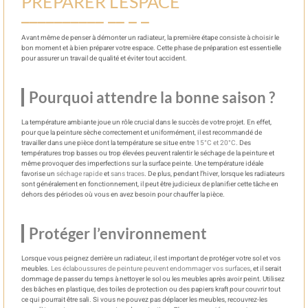
PRÉPARER L’ESPACE
Avant même de penser à démonter un radiateur, la première étape consiste à choisir le
bon moment et à bien préparer votre espace. Cette phase de préparation est essentielle
pour assurer un travail de qualité et éviter tout accident.
Pourquoi attendre la bonne saison ?
La température ambiante joue un rôle crucial dans le succès de votre projet. En effet,
pour que la peinture sèche correctement et uniformément, il est recommandé de
travailler dans une pièce dont la température se situe entre
15°C et 20°C
. Des
températures trop basses ou trop élevées peuvent ralentir le séchage de la peinture et
même provoquer des imperfections sur la surface peinte. Une température idéale
favorise un
séchage rapide
et
sans traces
. De plus, pendant l’hiver, lorsque les radiateurs
sont généralement en fonctionnement, il peut être judicieux de planifier cette tâche en
dehors des périodes où vous en avez besoin pour chauffer la pièce.
Protéger l’environnement
Lorsque vous peignez derrière un radiateur, il est important de protéger votre sol et vos
meubles.
Les éclaboussures de peinture peuvent endommager vos surfaces
, et il serait
dommage de passer du temps à nettoyer le sol ou les meubles après avoir peint. Utilisez
des bâches en plastique, des toiles de protection ou des papiers kraft pour couvrir tout
ce qui pourrait être sali. Si vous ne pouvez pas déplacer les meubles, recouvrez-les