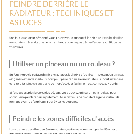
PEINDRE DERRIÈRE LE
RADIATEUR : TECHNIQUES ET
ASTUCES
Une fois le radiateur démonté, vous pouvez vous attaquer à la peinture.
Peindre derrière
un radiateur
nécessite une certaine minutie pour ne pas gâcher l’aspect esthétique de
votre travail.
Utiliser un pinceau ou un rouleau ?
En fonction de la surface derrière le radiateur, le choix de l’outil est important. Un
pinceau
est généralement le meilleur choix pour peindre derrière un radiateur, surtout si l’espace
est étroit. Un
pinceau angulaire
permet d’accéder facilement aux coins et aux bords.
Si l’espace est plus large et plus dégagé, vous pouvez utiliser un
petit rouleau
pour
appliquer la peinture plus rapidement. Assurez-vous de bien décharger le rouleau de
peinture avant de l’appliquer pour éviter les coulures.
Peindre les zones difficiles d’accès
Lorsque vous travaillez derrière un radiateur, certaines zones sont particulièrement
difficiles d’accès. Voici quelques astuces pour y parvenir :