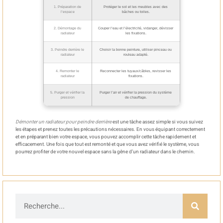
1. Préparation de
Protéger le sol et les meubles avec des
l’espace
bâches ou toiles.
2. Démontage du
Couper l’eau et l’électricité, vidanger, dévisser
radiateur
les fixations.
3. Peindre derrière le
Choisir la bonne peinture, utiliser pinceau ou
radiateur
rouleau adapté.
4. Remonter le
Reconnecter les tuyaux/câbles, revisser les
radiateur
fixations.
5. Purger et vérifier la
Purger l’air et vérifier la pression du système
pression
de chauffage.
Démonter un radiateur pour peindre derrière
est une tâche assez simple si vous suivez
les étapes et prenez toutes les précautions nécessaires. En vous équipant correctement
et en préparant bien votre espace, vous pouvez accomplir cette tâche rapidement et
efficacement. Une fois que tout est remonté et que vous avez vérifié le système, vous
pourrez profiter de votre nouvel espace sans la gêne d’un radiateur dans le chemin.