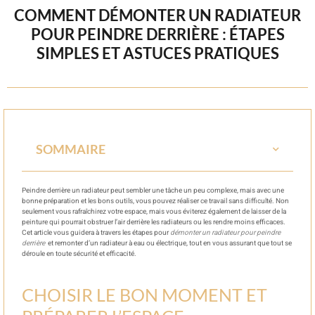
COMMENT DÉMONTER UN RADIATEUR
POUR PEINDRE DERRIÈRE : ÉTAPES
SIMPLES ET ASTUCES PRATIQUES
SOMMAIRE
Peindre derrière un radiateur peut sembler une tâche un peu complexe, mais avec une
bonne préparation et les bons outils, vous pouvez réaliser ce travail sans difficulté. Non
seulement vous rafraîchirez votre espace, mais vous éviterez également de laisser de la
peinture qui pourrait obstruer l’air derrière les radiateurs ou les rendre moins efficaces.
Cet article vous guidera à travers les étapes pour
démonter un radiateur pour peindre
derrière
et remonter d’un radiateur à eau ou électrique, tout en vous assurant que tout se
déroule en toute sécurité et efficacité.
CHOISIR LE BON MOMENT ET