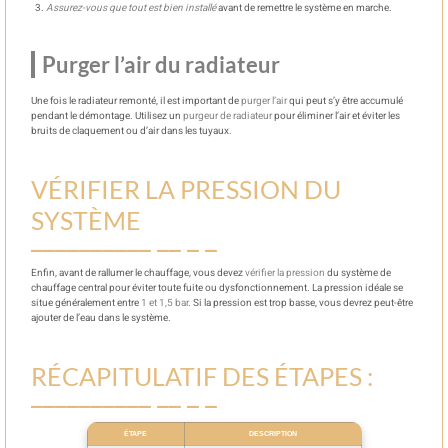
Assurez-vous que tout est bien installé
avant de remettre le système en marche.
Purger l’air du radiateur
Une fois le radiateur remonté, il est important de
purger l’air
qui peut s’y être accumulé
pendant le démontage. Utilisez un
purgeur de radiateur
pour éliminer l’air et éviter les
bruits de claquement ou d’air dans les tuyaux.
VÉRIFIER LA PRESSION DU
SYSTÈME
Enfin, avant de rallumer le chauffage, vous devez
vérifier la pression
du système de
chauffage central pour éviter toute fuite ou dysfonctionnement. La pression idéale se
situe généralement entre
1 et 1,5 bar
. Si la pression est trop basse, vous devrez peut-être
ajouter de l’eau dans le système.
RÉCAPITULATIF DES ÉTAPES :
ÉTAPE
DESCRIPTION