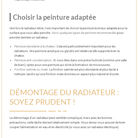
Choisir la peinture adaptée
Une fois le radiateur retiré, il est important de choisir la peinture la mieux adaptée pour la
surface que vous allez peindre.
Voici quelques types de peinture recommandés
pour
peindre derrière un radiateur :
Peinture résistante à la chaleur
: Cela est particulièrement important pour les
radiateurs. Une peinture acrylique ou glycéro est idéale car elle supporte bien la
chaleur.
Peinture anti-condensation
: Si vous êtes dans une pièce humide (comme une salle
de bain), optez pour une peinture qui évite la formation de moisissures.
Finition satinée ou mate
: La finition satinée est plus résistante et plus facile à
nettoyer, tandis qu’une finition mate donnera un aspect plus naturel et discret.
DÉMONTAGE DU RADIATEUR :
SOYEZ PRUDENT !
Le démontage d’un radiateur peut sembler compliqué, mais avec les bonnes
précautions, cette tâche devient relativement simple. Vous devez vous assurer de bien
couper l’alimentation en eau et en électricité (si vous avez un radiateur électrique).