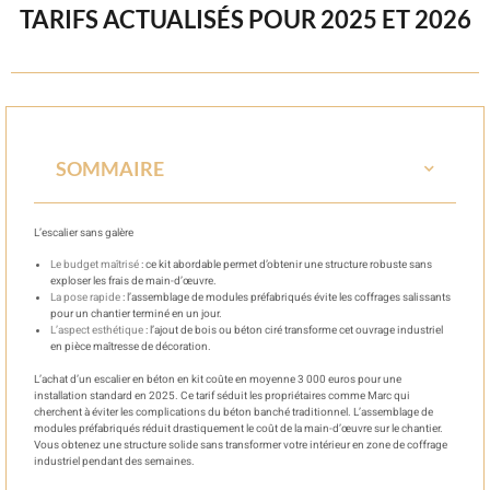
TARIFS ACTUALISÉS POUR 2025 ET 2026
SOMMAIRE
L’escalier sans galère
Le budget maîtrisé
: ce kit abordable permet d’obtenir une structure robuste sans
exploser les frais de main-d’œuvre.
La pose rapide
: l’assemblage de modules préfabriqués évite les coffrages salissants
pour un chantier terminé en un jour.
L’aspect esthétique
: l’ajout de bois ou béton ciré transforme cet ouvrage industriel
en pièce maîtresse de décoration.
L’achat d’un escalier en béton en kit coûte en moyenne 3 000 euros pour une
installation standard en 2025. Ce tarif séduit les propriétaires comme Marc qui
cherchent à éviter les complications du béton banché traditionnel. L’assemblage de
modules préfabriqués réduit drastiquement le coût de la main-d’œuvre sur le chantier.
Vous obtenez une structure solide sans transformer votre intérieur en zone de coffrage
industriel pendant des semaines.