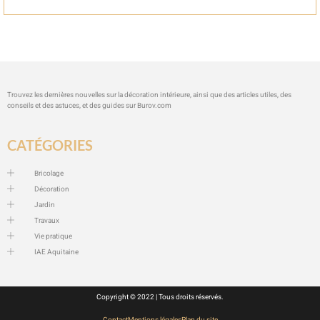
Trouvez les dernières nouvelles sur la décoration intérieure, ainsi que des articles utiles, des
conseils et des astuces, et des guides sur
Burov.com
CATÉGORIES
Bricolage
Décoration
Jardin
Travaux
Vie pratique
IAE Aquitaine
Copyright © 2022 | Tous droits réservés.
Contact
Mentions légales
Plan du site