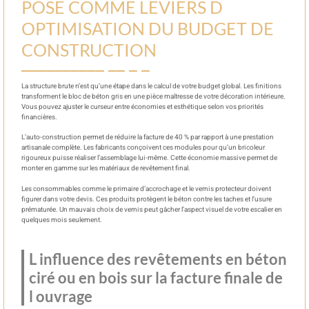
POSE COMME LEVIERS D
OPTIMISATION DU BUDGET DE
CONSTRUCTION
La structure brute n’est qu’une étape dans le calcul de votre budget global. Les finitions
transforment le bloc de béton gris en une pièce maîtresse de votre décoration intérieure.
Vous pouvez ajuster le curseur entre économies et esthétique selon vos priorités
financières.
L’auto-construction permet de réduire la facture de 40 % par rapport à une prestation
artisanale complète. Les fabricants conçoivent ces modules pour qu’un bricoleur
rigoureux puisse réaliser l’assemblage lui-même. Cette économie massive permet de
monter en gamme sur les matériaux de revêtement final.
Les consommables comme le primaire d’accrochage et le vernis protecteur doivent
figurer dans votre devis. Ces produits protègent le béton contre les taches et l’usure
prématurée. Un mauvais choix de vernis peut gâcher l’aspect visuel de votre escalier en
quelques mois seulement.
L influence des revêtements en béton
ciré ou en bois sur la facture finale de
l ouvrage