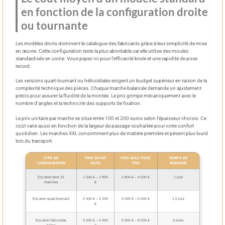
en fonction de la configuration droite
ou tournante
Les modèles droits dominent le catalogue des fabricants grâce à leur simplicité de mise
en œuvre. Cette configuration reste la plus abordable car elle utilise des moules
standardisés en usine. Vous payez ici pour l’efficacité brute et une rapidité de pose
record.
Les versions quart-tournant ou hélicoïdales exigent un budget supérieur en raison de la
complexité technique des pièces. Chaque marche balancée demande un ajustement
précis pour assurer la fluidité de la montée. Le prix grimpe mécaniquement avec le
nombre d’angles et la technicité des supports de fixation.
Le prix unitaire par marche se situe entre 100 et 200 euros selon l’épaisseur choisie. Ce
coût varie aussi en fonction de la largeur de passage souhaitée pour votre confort
quotidien. Les marches XXL consomment plus de matière première et pèsent plus lourd
lors du transport.
TYPE DE
PRIX DU KIT
PRIX AVEC POSE
TEMPS DE
CONFIGURATION
(2025)
PRO
MONTAGE
Escalier droit 15
1 500 € – 2 800
2 800 € – 4 500 €
1 jour
marches
€
Escalier quart-tournant
2 400 € – 4 200
4 000 € – 6 000 €
1,5 jour
€
Escalier hélicoïdal
3 200 € – 5 500
5 000 € – 8 000 €
2 jours