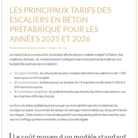
LES PRINCIPAUX TARIFS DES
ESCALIERS EN BÉTON
PRÉFABRIQUÉ POUR LES
ANNÉES 2025 ET 2026
Le marché de la construction modulaire affiche des prix stables malgré l’inflation des
matériaux de base. Un investissement intelligent dans le kit permet de maîtriser son
budget dès la phase de conception :
1/
Le prix d’entrée
: les structures les plus simples démarrent aux alentours de 1 350
euros pour un kit complet.
2/
Le coût moyen
: la facture pour un escalier de 15 marches oscille entre 2 500 et 4
500 euros hors pose.
3/
La livraison simplifiée
: le système marche par marche facilite la manutention sur
les chantiers difficiles d’accès.
Le choix du béton préfabriqué est un pari sur la durabilité sans les contraintes du
coulage sur place. Vous évitez les temps de séchage interminables qui bloquent l’accès
aux étages. Cette solution industrielle garantit une régularité parfaite des marches que
seul un coffrage professionnel très coûteux pourrait égaler.
Le coût moyen d un modèle standard