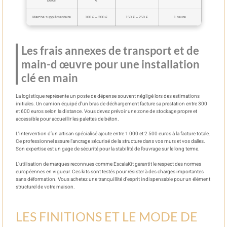
béton
€
Marche supplémentaire
100 € – 200 €
150 € – 250 €
1 heure
Les frais annexes de transport et de
main-d œuvre pour une installation
clé en main
La logistique représente un poste de dépense souvent négligé lors des estimations
initiales. Un camion équipé d’un bras de déchargement facture sa prestation entre 300
et 600 euros selon la distance. Vous devez prévoir une zone de stockage propre et
accessible pour accueillir les palettes de béton.
L’intervention d’un artisan spécialisé ajoute entre 1 000 et 2 500 euros à la facture totale.
Ce professionnel assure l’ancrage sécurisé de la structure dans vos murs et vos dalles.
Son expertise est un gage de sécurité pour la stabilité de l’ouvrage sur le long terme.
L’utilisation de marques reconnues comme EscalaKit garantit le respect des normes
européennes en vigueur. Ces kits sont testés pour résister à des charges importantes
sans déformation. Vous achetez une tranquillité d’esprit indispensable pour un élément
structurel de votre maison.
LES FINITIONS ET LE MODE DE