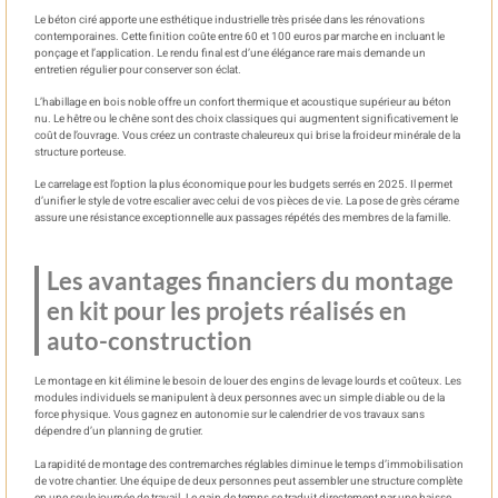
Le béton ciré apporte une esthétique industrielle très prisée dans les rénovations
contemporaines. Cette finition coûte entre 60 et 100 euros par marche en incluant le
ponçage et l’application. Le rendu final est d’une élégance rare mais demande un
entretien régulier pour conserver son éclat.
L’habillage en bois noble offre un confort thermique et acoustique supérieur au béton
nu. Le hêtre ou le chêne sont des choix classiques qui augmentent significativement le
coût de l’ouvrage. Vous créez un contraste chaleureux qui brise la froideur minérale de la
structure porteuse.
Le carrelage est l’option la plus économique pour les budgets serrés en 2025. Il permet
d’unifier le style de votre escalier avec celui de vos pièces de vie. La pose de grès cérame
assure une résistance exceptionnelle aux passages répétés des membres de la famille.
Les avantages financiers du montage
en kit pour les projets réalisés en
auto-construction
Le montage en kit élimine le besoin de louer des engins de levage lourds et coûteux. Les
modules individuels se manipulent à deux personnes avec un simple diable ou de la
force physique. Vous gagnez en autonomie sur le calendrier de vos travaux sans
dépendre d’un planning de grutier.
La rapidité de montage des contremarches réglables diminue le temps d’immobilisation
de votre chantier. Une équipe de deux personnes peut assembler une structure complète
en une seule journée de travail. Le gain de temps se traduit directement par une baisse