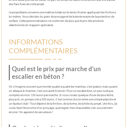
des frais fixes de votre projet.
Le propriétaire conserve une maîtrise totale sur le rendu final en appliquant les finitions
lui-même. Vous décidez du grain de ponçage et de la teinte exacte de la protection de
surface. Cette personnalisation ne coûte rien de plus que le prix des produits
sélectionnés en magasin spécialisé.
INFORMATIONS
COMPLÉMENTAIRES
Quel est le prix par marche d’un
escalier en béton ?
On s’imagine souvent que monter quatre à quatre les marches, c’est gratuit, mais quand
on attaque le chantier, c’est une autre histoire ! Pour un escalier brut, un peu rustique,
comptez environ 100 euros par marche. Si vous voulez quelque chose de plus léché,
plus poli, on grimpe vite à 200 euros. C’est comme choisir entre une simple planche et
un fauteuil club ! Tout dépend de la finition, de la forme, de la folie du projet. Une fois, j’ai
voulu faire l’économie d’un ponçage, quel regret, mes chaussettes s’en souviennent
encore ! On apprend de ses erreurs !