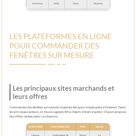
Aluminium
€/€€€
Haute
Moyenne
LES PLATEFORMES EN LIGNE
POUR COMMANDER DES
FENÊTRES SUR MESURE
Les principaux sites marchands et
leurs offres
Commander des fenêtres sur mesure n’a jamais été aussi simple grâce à l’Internet. Parmi
les principaux acteurs, on trouve Lapeyre, Brico Dépôt, et bien d’autres. Chacun propose
des offres variées selon vos besoins.
PLATEFORME
FONCTIONNALITÉS
PRIX
DÉLAIS
Lapeyre
Configurateur 3D
Moyen
3-4