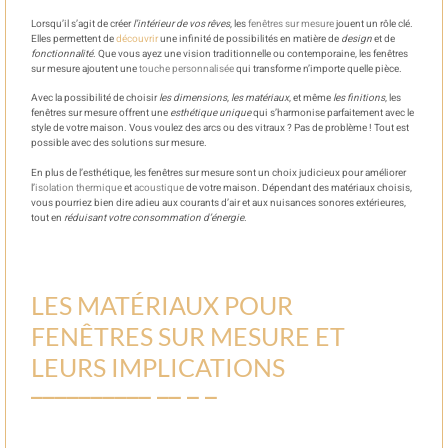
Lorsqu’il s’agit de créer
l’intérieur de vos rêves
, les
fenêtres sur mesure
jouent un rôle clé.
Elles permettent de
découvrir
une infinité de possibilités en matière de
design
et de
fonctionnalité
. Que vous ayez une vision traditionnelle ou contemporaine, les fenêtres
sur mesure ajoutent une
touche personnalisée
qui transforme n’importe quelle pièce.
Avec la possibilité de choisir
les dimensions
,
les matériaux
, et même
les finitions
, les
fenêtres sur mesure offrent une
esthétique unique
qui s’harmonise parfaitement avec le
style de votre maison. Vous voulez des arcs ou des vitraux ? Pas de problème ! Tout est
possible avec des solutions sur mesure.
En plus de l’esthétique, les fenêtres sur mesure sont un choix judicieux pour améliorer
l’
isolation thermique
et
acoustique
de votre maison. Dépendant des matériaux choisis,
vous pourriez bien dire adieu aux courants d’air et aux nuisances sonores extérieures,
tout en
réduisant votre consommation d’énergie
.
LES MATÉRIAUX POUR
FENÊTRES SUR MESURE ET
LEURS IMPLICATIONS