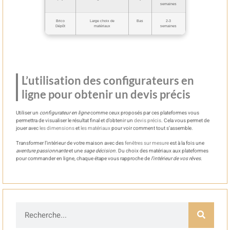
semaines
Brico
Large choix de
Bas
2-3
Dépôt
matériaux
semaines
L’utilisation des configurateurs en
ligne pour obtenir un devis précis
Utiliser un
configurateur en ligne
comme ceux proposés par ces plateformes vous
permettra de visualiser le résultat final et d’obtenir un
devis
précis
. Cela vous permet de
jouer avec
les dimensions
et
les matériaux
pour voir comment tout s’assemble.
Transformer l’intérieur de votre maison avec des
fenêtres sur mesure
est à la fois une
aventure passionnante
et une
sage décision
. Du choix des matériaux aux plateformes
pour commander en ligne, chaque étape vous rapproche de
l’intérieur de vos rêves
.