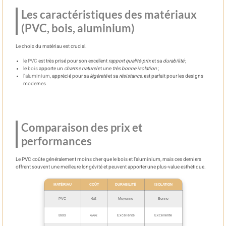
Les caractéristiques des matériaux
(PVC, bois, aluminium)
Le choix du matériau est crucial.
le
PVC
est très prisé pour son excellent
rapport qualité-prix
et sa
durabilité
;
le
bois
apporte un
charme naturel
et une
très bonne isolation
;
l’
aluminium
, apprécié pour sa
légèreté
et sa
résistance
, est parfait pour les designs
modernes.
Comparaison des prix et
performances
Le PVC coûte généralement moins cher que le bois et l’aluminium, mais ces derniers
offrent souvent une meilleure longévité et peuvent apporter une plus-value esthétique.
MATÉRIAU
COÛT
DURABILITÉ
ISOLATION
PVC
€/£
Moyenne
Bonne
Bois
€/€€
Excellente
Excellente