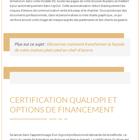
dimension dans votre modèle 3D, toutes les pages de votre dossier de plans se mettent
à jour automatiquement dans LayOut. Cette automatisation réduit drastiquement les
risques d’erreurs de communication entre le bureau et le chantier. Vous produisez des
documents professionnels, clairs et personnalisés à votre charte graphique,
ce qui
renforce encore votre image de marque
auprès des partenaires et des clients exigeants.
Plus sur ce sujet :
Découvrez comment transformer la façade
de votre maison plain-pied en chef-d’œuvre
CERTIFICATION QUALIOPI ET
OPTIONS DE FINANCEMENT
Se lancer dans l’apprentissage d’un logiciel professionnel demande de la méthode. Le
choix du centre de formation ne doit pas se faire au hasard. La certification Qualiopi est