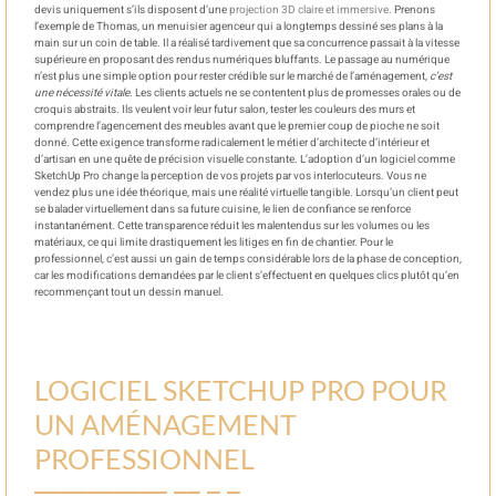
devis uniquement s’ils disposent d’une
projection 3D claire et immersive
. Prenons
l’exemple de Thomas, un menuisier agenceur qui a longtemps dessiné ses plans à la
main sur un coin de table. Il a réalisé tardivement que sa concurrence passait à la vitesse
supérieure en proposant des rendus numériques bluffants. Le passage au numérique
n’est plus une simple option pour rester crédible sur le marché de l’aménagement,
c’est
une nécessité vitale
. Les clients actuels ne se contentent plus de promesses orales ou de
croquis abstraits. Ils veulent voir leur futur salon, tester les couleurs des murs et
comprendre l’agencement des meubles avant que le premier coup de pioche ne soit
donné. Cette exigence transforme radicalement le métier d’architecte d’intérieur et
d’artisan en une quête de précision visuelle constante. L’adoption d’un logiciel comme
SketchUp Pro change la perception de vos projets par vos interlocuteurs. Vous ne
vendez plus une idée théorique, mais une réalité virtuelle tangible. Lorsqu’un client peut
se balader virtuellement dans sa future cuisine, le lien de confiance se renforce
instantanément. Cette transparence réduit les malentendus sur les volumes ou les
matériaux, ce qui limite drastiquement les litiges en fin de chantier. Pour le
professionnel, c’est aussi un gain de temps considérable lors de la phase de conception,
car les modifications demandées par le client s’effectuent en quelques clics plutôt qu’en
recommençant tout un dessin manuel.
LOGICIEL SKETCHUP PRO POUR
UN AMÉNAGEMENT
PROFESSIONNEL