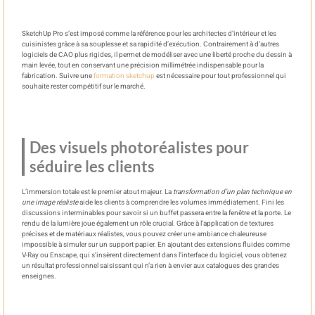
SketchUp Pro s’est imposé comme la référence pour les architectes d’intérieur et les
cuisinistes grâce à sa souplesse et sa rapidité d’exécution. Contrairement à d’autres
logiciels de CAO plus rigides, il permet de modéliser avec une liberté proche du dessin à
main levée, tout en conservant une précision millimétrée indispensable pour la
fabrication. Suivre une
formation sketchup
est nécessaire pour tout professionnel qui
souhaite rester compétitif sur le marché.
Des visuels photoréalistes pour
séduire les clients
L’immersion totale est le premier atout majeur. La
transformation d’un plan technique en
une image réaliste
aide les clients à comprendre les volumes immédiatement. Fini les
discussions interminables pour savoir si un buffet passera entre la fenêtre et la porte. Le
rendu de la lumière joue également un rôle crucial. Grâce à l’application de textures
précises et de matériaux réalistes, vous pouvez créer une ambiance chaleureuse
impossible à simuler sur un support papier. En ajoutant des extensions fluides comme
V-Ray ou Enscape, qui s’insèrent directement dans l’interface du logiciel, vous obtenez
un résultat professionnel saisissant qui n’a rien à envier aux catalogues des grandes
enseignes.