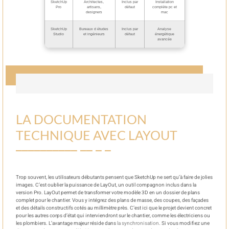
SketchUp
Architectes,
Inclus par
Installation
Pro
artisans,
défaut
complète pc et
designers
mac
SketchUp
Bureaux d études
Inclus par
Analyse
Studio
et ingénieurs
défaut
énergétique
avancée
LA DOCUMENTATION
TECHNIQUE AVEC LAYOUT
Trop souvent, les utilisateurs débutants pensent que SketchUp ne sert qu’à faire de jolies
images. C’est oublier la puissance de LayOut, un outil compagnon inclus dans la
version Pro. LayOut permet de transformer votre modèle 3D en un dossier de plans
complet pour le chantier. Vous y intégrez des plans de masse, des coupes, des façades
et des détails constructifs cotés au millimètre près. C’est ici que le projet devient concret
pour les autres corps d’état qui interviendront sur le chantier, comme les électriciens ou
les plombiers. L’avantage majeur réside dans
la synchronisation
. Si vous modifiez une