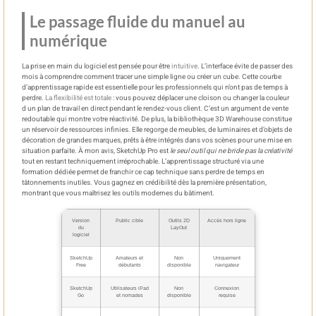
Le passage fluide du manuel au
numérique
La prise en main du logiciel est pensée pour être
intuitive
. L’interface évite de passer des
mois à comprendre comment tracer une simple ligne ou créer un cube. Cette courbe
d’apprentissage rapide est essentielle pour les professionnels qui n’ont pas de temps à
perdre.
La flexibilité est totale
: vous pouvez déplacer une cloison ou changer la couleur
d un plan de travail en direct pendant le rendez-vous client. C’est un argument de vente
redoutable qui montre votre réactivité. De plus, la bibliothèque 3D Warehouse constitue
un réservoir de ressources infinies. Elle regorge de meubles, de luminaires et d’objets de
décoration de grandes marques, prêts à être intégrés dans vos scènes pour une mise en
situation parfaite. À mon avis, SketchUp Pro est
le seul outil qui ne bride pas la créativité
tout en restant techniquement irréprochable. L’apprentissage structuré via une
formation dédiée permet de franchir ce cap technique sans perdre de temps en
tâtonnements inutiles. Vous gagnez en crédibilité dès la première présentation,
montrant que vous maîtrisez les outils modernes du bâtiment.
Version
Public cible
Outils 2D
Accès hors ligne
du
LayOut
logiciel
SketchUp
Amateurs et
Non
Uniquement
Free
débutants
disponible
navigateur
SketchUp
Utilisateurs iPad
Non
Connexion
Go
et nomades
disponible
requise