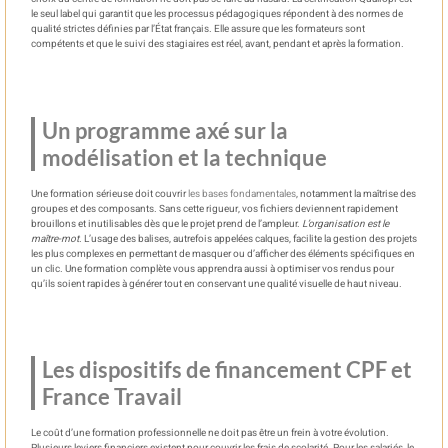
le seul label qui garantit que les processus pédagogiques répondent à des normes de
qualité strictes définies par l’État français. Elle assure que les formateurs sont
compétents et que le suivi des stagiaires est réel, avant, pendant et après la formation.
Un programme axé sur la
modélisation et la technique
Une formation sérieuse doit couvrir
les bases fondamentales
, notamment la maîtrise des
groupes et des composants. Sans cette rigueur, vos fichiers deviennent rapidement
brouillons et inutilisables dès que le projet prend de l’ampleur.
L’organisation est le
maître-mot
. L’usage des balises, autrefois appelées calques, facilite la gestion des projets
les plus complexes en permettant de masquer ou d’afficher des éléments spécifiques en
un clic. Une formation complète vous apprendra aussi à optimiser vos rendus pour
qu’ils soient rapides à générer tout en conservant une qualité visuelle de haut niveau.
Les dispositifs de financement CPF et
France Travail
Le coût d’une formation professionnelle ne doit pas être un frein à votre évolution.
Plusieurs leviers financiers existent pour couvrir les frais de scolarité. Pour les salariés, le