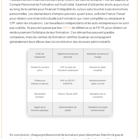
Compte Personnel de Formation est l’outil idéal. Il permet d’utiliser les droits acquis tout
au long de la carrière pour financer l’intégralité du cursus sans toucher à ses économies
personnelles. Les demandeurs d’emploi peuvent, quant à eux, solliciter France Travail
pour obtenir une Aide Individuelle à la Formation qui vient compléter ou remplacer le
CPF selon les situations. Les travailleurs indépendants et les auto-entrepreneurs ne sont
pas oubliés. Ils peuvent passer par leur
OPCO
de référence ou le FIF-PL pour obtenir un
remboursement forfaitaire de leur formation. Ces démarches peuvent paraître
complexes, mais les centres de formation certifiés Qualiopi accompagnent
généralement leurs élèves dans la constitution des dossiers administratifs.
Profil de
Organisme financeur
Modalités de prise en
l’apprenant
principal
charge
Salarié du secteur
CPF ou plan de
Dossier en ligne
privé
formation employeur
simplifié
Profession
FAF ou FIF-PL /
Remboursement
libérale et artisan
AGEFICE
après accord
Demandeur
France Travail (AIF)
Validation par le
d’emploi
conseiller
Agent de la
Administration de
Validation du projet
fonction publique
tutelle
professionnel
En conclusion, chaque professionnel de la maison peut désormais franchir le pas et