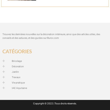
Trouvez les dernières nouvelles sur la décoration intérieure, ainsi que des articles utiles, des
conseils et des astuces, et des guides sur
Burov.com
CATÉGORIES
Bricolage
Décoration
Jardin
Travaux
Vie pratique
IAE Aquitaine
Copyright © 2022 | Tous droits réservés.