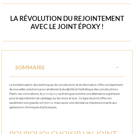
LA RÉVOLUTION DU REJOINTEMENT
AVEC LE JOINT ÉPOXY !
SOMMAIRE
La modernisation des techniques de construction et de rénovation offre constamment
de nouvelles solutions pour améliorer la durabilité et l’esthétique des constructions.
Parmi ces innovations, le
joint époxy
se distingue comme une alternative supérieure
pour le rejointement de carrelage sur les murs et sols. Ce type de joint offre non
seulement une grande
adhérence
, mais aussi une résistance impressionnante aux
agressions chimiques et physiques.
POURQUOI CHOISIR UN JOINT