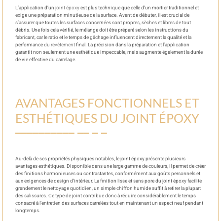
L’application d’un
joint époxy
est plus technique que celle d’un mortier traditionnel et
exige une préparation minutieuse de la surface. Avant de débuter, il est crucial de
s’assurer que toutes les surfaces concernées sont propres, sèches et libres de tout
débris. Une fois cela vérifié, le mélange doit être préparé selon les instructions du
fabricant, car le ratio et le temps de gâchage influencent directement la qualité et la
performance du
revêtement
final. La précision dans la préparation et l’application
garantit non seulement une esthétique impeccable, mais augmente également la durée
de vie effective du carrelage.
AVANTAGES FONCTIONNELS ET
ESTHÉTIQUES DU JOINT ÉPOXY
Au-delà de ses propriétés physiques notables, le joint époxy présente plusieurs
avantages esthétiques. Disponible dans une large gamme de couleurs, il permet de créer
des finitions harmonieuses ou contrastantes, conformément aux goûts personnels et
aux exigences de design d’intérieur. La finition lisse et sans pore du joint époxy facilite
grandement le nettoyage quotidien, un simple chiffon humide suffit à retirer la plupart
des salissures. Ce type de joint contribue donc à réduire considérablement le temps
consacré à l’entretien des surfaces carrelées tout en maintenant un aspect neuf pendant
longtemps.