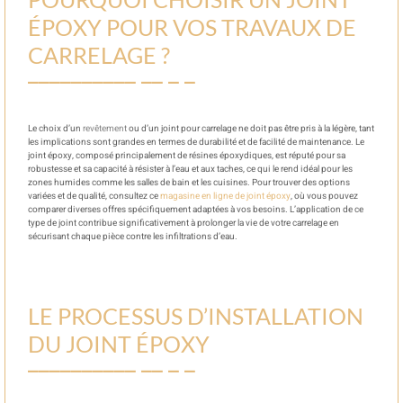
ÉPOXY POUR VOS TRAVAUX DE
CARRELAGE ?
Le choix d’un
revêtement
ou d’un joint pour carrelage ne doit pas être pris à la légère, tant
les implications sont grandes en termes de durabilité et de facilité de maintenance. Le
joint époxy, composé principalement de résines époxydiques, est réputé pour sa
robustesse et sa capacité à résister à l’eau et aux taches, ce qui le rend idéal pour les
zones humides comme les salles de bain et les cuisines. Pour trouver des options
variées et de qualité, consultez ce
magasine en ligne de joint époxy
, où vous pouvez
comparer diverses offres spécifiquement adaptées à vos besoins. L’application de ce
type de joint contribue significativement à prolonger la vie de votre carrelage en
sécurisant chaque pièce contre les infiltrations d’eau.
LE PROCESSUS D’INSTALLATION
DU JOINT ÉPOXY