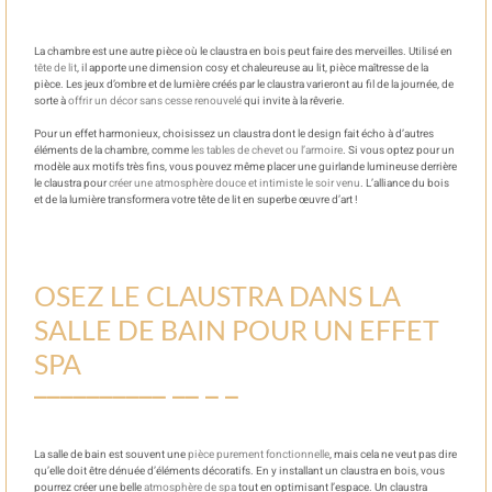
La chambre est une autre pièce où le claustra en bois peut faire des merveilles. Utilisé en
tête de lit
, il apporte une dimension cosy et chaleureuse au lit, pièce maîtresse de la
pièce. Les jeux d’ombre et de lumière créés par le claustra varieront au fil de la journée, de
sorte à
offrir un décor sans cesse renouvelé
qui invite à la rêverie.
Pour un effet harmonieux, choisissez un claustra dont le design fait écho à d’autres
éléments de la chambre, comme
les tables de chevet ou l’armoire
. Si vous optez pour un
modèle aux motifs très fins, vous pouvez même placer une guirlande lumineuse derrière
le claustra pour
créer une atmosphère douce et intimiste le soir venu
. L’alliance du bois
et de la lumière transformera votre tête de lit en superbe œuvre d’art !
OSEZ LE CLAUSTRA DANS LA
SALLE DE BAIN POUR UN EFFET
SPA
La salle de bain est souvent une
pièce purement fonctionnelle
, mais cela ne veut pas dire
qu’elle doit être dénuée d’éléments décoratifs. En y installant un claustra en bois, vous
pourrez créer une belle
atmosphère de spa
tout en optimisant l’espace. Un claustra