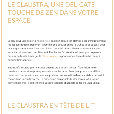
LE CLAUSTRA, UNE DÉLICATE
TOUCHE DE ZEN DANS VOTRE
ESPACE
Le claustra puise ses
origines en Asie
, où il sert depuis longtemps à séparer subtilement
les espaces tout en préservant la lumière et la circulation de l’air. Chez vous aussi, il peut
avantageusement
remplacer une cloison
pour délimiter différentes zones sans pour
autant les cloisonner complètement. Placé entre l’entrée et le salon ou pour séparer la
cuisine de la salle à manger, le
Claustra en bois
apporte une délicate touche zen qui
adoucit l’atmosphère.
Ses motifs ajourés, géométriques ou plus organiques, laissent filtrer la lumière et
dessinent des ombres poétiques sur le sol et les murs. En optant pour un
modèle en
bois clair comme le bouleau
, vous apporterez une sensation d’espace et de luminosité
même dans une petite pièce. La dimension sculpturale du claustra en fait aussi un
élément décoratif à part entière
, qui capte le regard et apporte du relief à un mur plat.
LE CLAUSTRA EN TÊTE DE LIT