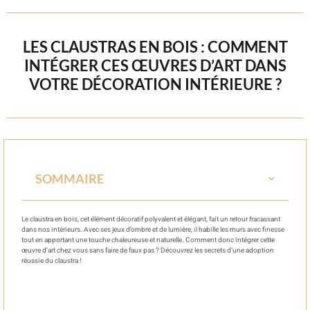
LES CLAUSTRAS EN BOIS : COMMENT
INTÉGRER CES ŒUVRES D’ART DANS
VOTRE DÉCORATION INTÉRIEURE ?
SOMMAIRE
Le claustra en bois, cet élément décoratif polyvalent et élégant, fait un retour fracassant
dans nos intérieurs. Avec ses jeux d’ombre et de lumière, il habille les murs avec finesse
tout en apportant une touche chaleureuse et naturelle. Comment donc intégrer cette
œuvre d’art chez vous sans faire de faux pas ? Découvrez les secrets d’une adoption
réussie du claustra !