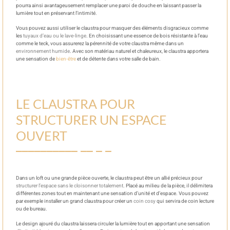
pourra ainsi avantageusement remplacer une paroi de douche en laissant passer la
lumière tout en préservant l’intimité.
Vous pouvez aussi utiliser le claustra pour masquer des éléments disgracieux comme
les
tuyaux d’eau ou le lave-linge
. En choisissant une essence de bois résistante à l’eau
comme le teck, vous assurerez la pérennité de votre claustra même dans un
environnement humide
. Avec son matériau naturel et chaleureux, le claustra apportera
une sensation de
bien-être
et de détente dans votre salle de bain.
LE CLAUSTRA POUR
STRUCTURER UN ESPACE
OUVERT
Dans un loft ou une grande pièce ouverte, le claustra peut être un allié précieux pour
structurer l’espace sans le cloisonner totalement
. Placé au milieu de la pièce, il délimitera
différentes zones tout en maintenant une sensation d’unité et d’espace. Vous pouvez
par exemple installer un grand claustra pour créer un
coin cosy
qui servira de coin lecture
ou de bureau.
Le design ajouré du claustra laissera circuler la lumière tout en apportant une sensation