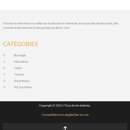
Trouvez les dernières nouvelles sur la décoration intérieure, ainsi que des articles utiles, des
conseils et des astuces, et des guides sur
Burov.com
CATÉGORIES
Bricolage
Décoration
Jardin
Travaux
Vie pratique
IAE Aquitaine
Copyright © 2022 | Tous droits réservés.
Contact
Mentions légales
Plan du site