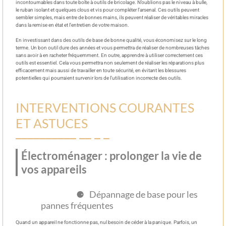
incontournables dans toute boîte à outils de bricolage. N’oublions pas le niveau à bulle,
le ruban isolant et quelques clous et vis pour compléter l’arsenal. Ces outils peuvent
sembler simples, mais entre de bonnes mains, ils peuvent réaliser de véritables miracles
dans la remise en état et l’entretien de votre maison.
En investissant dans des outils de base de bonne qualité, vous économisez sur le long
terme. Un bon outil dure des années et vous permettra de réaliser de nombreuses tâches
sans avoir à en racheter fréquemment. En outre, apprendre à utiliser correctement ces
outils est essentiel. Cela vous permettra non seulement de réaliser les réparations plus
efficacement mais aussi de travailler en toute sécurité, en évitant les blessures
potentielles qui pourraient survenir lors de l’utilisation incorrecte des outils.
INTERVENTIONS COURANTES
ET ASTUCES
Électroménager : prolonger la vie de
vos appareils
Dépannage de base pour les
pannes fréquentes
Quand un appareil ne fonctionne pas, nul besoin de céder à la panique. Parfois, un