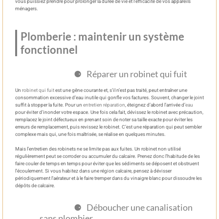
vous puissiez prendre pour prolonger la durée de vie et l’efficacité de vos appareils
ménagers.
Plomberie : maintenir un système
fonctionnel
Réparer un robinet qui fuit
Un
robinet qui fuit
est une gêne courante et, s’il n’est pas traité, peut entraîner une
consommation excessive d’eau inutile qui gonfle vos factures. Souvent, changer le joint
suffit à stopper la fuite. Pour un
entretien réparation
, éteignez d’abord l’arrivée d’
eau
pour éviter d’inonder votre espace. Une fois cela fait, dévissez le robinet avec précaution,
remplacez le joint défectueux en prenant soin de noter sa taille exacte pour éviter les
erreurs de remplacement, puis revissez le robinet. C’est une réparation qui peut sembler
complexe mais qui, une fois maîtrisée, se réalise en quelques minutes.
Mais l’entretien des robinets ne se limite pas aux fuites. Un robinet non utilisé
régulièrement peut se corroder ou accumuler du calcaire. Prenez donc l’habitude de les
faire couler de temps en temps pour éviter que les sédiments se déposent et obstruent
l’écoulement. Si vous habitez dans une région calcaire, pensez à dévisser
périodiquement l’aérateur et à le faire tremper dans du vinaigre blanc pour dissoudre les
dépôts de calcaire.
Déboucher une canalisation
sans plombier