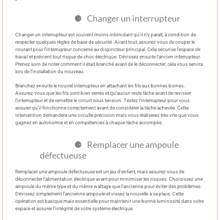
Changer un interrupteur
Changer un interrupteur est souvent moins intimidant qu’il n’y paraît, à condition de
respecter quelques règles de base de sécurité. Avant tout, assurez-vous de couper le
courant pour l’interrupteur concerné au disjoncteur principal. Cela sécurise l’espace de
travail et prévient tout risque de choc électrique. Dévissez ensuite l’ancien interrupteur.
Prenez soin de noter comment il était branché avant de le déconnecter, cela vous servira
lors de l’installation du nouveau.
Branchez ensuite le nouvel interrupteur en attachant les fils aux bonnes bornes.
Assurez-vous que les fils sont bien serrés et qu’aucun reste lâche avant de revisser
l’interrupteur et de remettre le circuit sous tension. Testez l’interrupteur pour vous
assurer qu’il fonctionne correctement avant de considérer la tâche achevée. Cette
intervention demandera une occulte précision mais vous réaliserez très vite que vous
gagnez en autonomie et en compétences à chaque tâche accomplie.
Remplacer une ampoule
défectueuse
Remplacer une ampoule défectueuse est un jeu d’enfant, mais assurez-vous de
déconnecter l’alimentation électrique avant pour minimiser les risques. Choisissez une
ampoule du même type et du même wattage que l’ancienne pour éviter des problèmes.
Dévissez simplement l’ancienne ampoule et vissez la nouvelle à sa place. Cette
opération est basique mais essentielle pour maintenir une bonne luminosité dans votre
espace et assurer l’intégrité de votre système électrique.