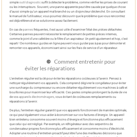
simple
outil diagnostic
suffit à détecter le problème, comme vérifier les prises de courant
ou les interrupteurs. Souvent, une panne apparente peut être causée par quelque chose
d’aussi simple qu’un appareil mal branché ou un disjoncteur déclenché. En consultant
le manuel de l’utilisateur, vous pourriez découvrir que le problème que vous rencontrez
est déjà référencé et se solutionne assez facilement.
En cas de
pannes
fréquentes, il est aussi utile d’examiner l’état des
pièces détachées
.
Certaines pannes peuvent nécessiter le remplacement de petites pièces internes,
comme le joint d’une cafetière ou le filtre d’un aspirateur. Un petit ajustement et hop, c’est
reparti ! De nombreux guides en ligne peuvent vous guider pas à pas pour démonter et
remonter vos appareils, économisant ainsi sur les frais de service d’un réparateur.
Comment entretenir pour
éviter les réparations
L’entretien régulier est la clé pour éviter les réparations coûteuses à l’avenir. Pensez à
nettoyer régulièrement vos appareils. Cela comprend dégivrer le congélateur pour éviter
une surcharge du compresseur ou encore détartrer régulièrement vos machines à café et
bouilloires pour maximiser leur efficacité. Ces gestes simples prolongent la durée de vie
de vos
appareils électroménagers
, vous évitant de coûteuses remplacements ou
réparations à l’avenir.
De plus, l’entretien régulier garantit que vos appareils fonctionnent de manière optimale,
ce qui peut également vous aider à économiser sur vos factures d’énergie. Un appareil
bien entretenu consomme souvent moins d’énergie et fonctionne plus efficacement
que celui qui est négligé. Par exemple, un réfrigérateur avec des serpentins de
condensateur propres fonctionne plus efficacement et consomme moins d’électricité.
Adopter une routine d’entretien proactif peut être l’une des meilleures décisions que