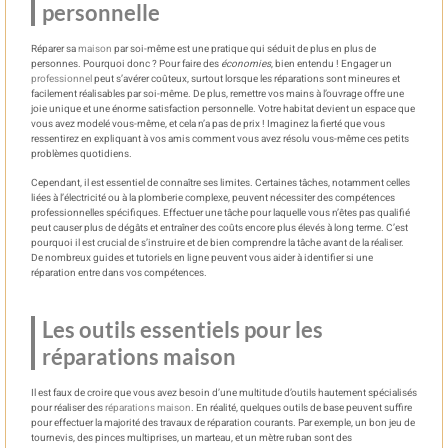
personnelle
Réparer sa
maison
par soi-même est une pratique qui séduit de plus en plus de
personnes. Pourquoi donc ? Pour faire des
économies
, bien entendu ! Engager un
professionnel
peut s’avérer coûteux, surtout lorsque les réparations sont mineures et
facilement réalisables par soi-même. De plus, remettre vos mains à l’ouvrage offre une
joie unique et une énorme satisfaction personnelle. Votre habitat devient un espace que
vous avez modelé vous-même, et cela n’a pas de prix ! Imaginez la fierté que vous
ressentirez en expliquant à vos amis comment vous avez résolu vous-même ces petits
problèmes quotidiens.
Cependant, il est essentiel de connaître ses limites. Certaines tâches, notamment celles
liées à l’électricité ou à la plomberie complexe, peuvent nécessiter des compétences
professionnelles spécifiques. Effectuer une tâche pour laquelle vous n’êtes pas qualifié
peut causer plus de dégâts et entraîner des coûts encore plus élevés à long terme. C’est
pourquoi il est crucial de s’instruire et de bien comprendre la tâche avant de la réaliser.
De nombreux guides et tutoriels en ligne peuvent vous aider à identifier si une
réparation entre dans vos compétences.
Les outils essentiels pour les
réparations maison
Il est faux de croire que vous avez besoin d’une multitude d’outils hautement spécialisés
pour réaliser des
réparations maison
. En réalité, quelques outils de base peuvent suffire
pour effectuer la majorité des travaux de réparation courants. Par exemple, un bon jeu de
tournevis, des pinces multiprises, un marteau, et un mètre ruban sont des