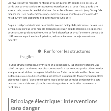
Les rayures sur vos meubles n’ont plus à vous inquiéter. Un peu de cire à bois ou un
guide pratique
vous aidera à masquer ces imperfections. Si vous n’avez pas de cire
sous la main, une noix peut faire l’affaire : frottez l’écaille avec une noix jusqu’à ce qu’elle
disparaisse. Cela peut sembler étrange, mais les huiles naturelles présentes dans les
noix peuvent faire disparaître les petites rayures sur le bois.
De plus, il est possible de faire des miracles avec un petit pot de peinture ou de vernis de
la même couleur que votre meuble. Cela nécessitera un peu de précision et de patience
pour s’assurer que la nouvelle couche se fond à la perfection avec l’ancienne. Un coup de
chiffon ensuite peut terminer l’opération, redonnant une seconde jeunesse à vos
meubles !
Renforcer les structures
fragiles
Pour les structures fragiles, comme une chaise bancale ou la porte d’une étagère, une
colle à bois peut rendre vos meubles comme neufs. Assurez-vous que les pièces à coller
sont propres et sèches pour garantir l’adhérence. Étalez uniformément la colle sur les
surfaces que vous souhaitez sceller, puis pressez-les ensemble. Maintenez ensemble les
pièces fragilisées à l’aide de serre-joints jusqu’à séchage complet. Le résultat final sera
une structure visiblement plus robuste qui supportera le poids et les mouvements
quotidiens.
Bricolage électrique : interventions
sans danger