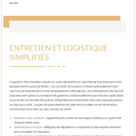
année.
ENTRETIEN ET LOGISTIQUE
SIMPLIFIÉS
La gestion des meubles cassés ou usés représente un cauchemar logistique pour les
équipes techniques de terrain. Les contrats de location incluent généralement des
services de maintenance et de remplacement ultra-rapide.
Les interruptions de service
disparaissent grâce à une réactivité garantie contractuellement par le loueur spécialisé.
Vous évitez de stocker des pièces détachées encombrantes dans des espaces perdus
ou des sous-sols. Le gain de place permet de créer de nouvelles zones de revenus
comme des mini-bars ou des corners de vente.
libération des surfaces
: supprimez les zones de stockage inutiles pour optimiser
chaque mètre carré ;
maintenance incluse
: déléguez les réparations complexes à des experts externes
pour soulager vos équipes ;