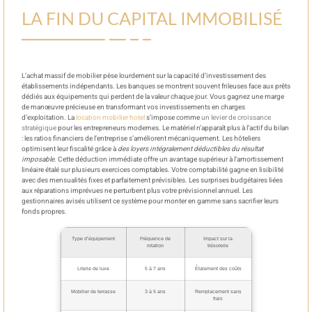
LA FIN DU CAPITAL IMMOBILISÉ
L’achat massif de mobilier pèse lourdement sur la capacité d’investissement des
établissements indépendants. Les banques se montrent souvent frileuses face aux prêts
dédiés aux équipements qui perdent de la valeur chaque jour. Vous gagnez une marge
de manœuvre précieuse en transformant vos investissements en charges
d’exploitation. La
location mobilier hotel
s’impose comme
un levier de croissance
stratégique
pour les entrepreneurs modernes. Le matériel n’apparaît plus à l’actif du bilan
: les ratios financiers de l’entreprise s’améliorent mécaniquement. Les hôteliers
optimisent leur fiscalité grâce à
des loyers intégralement déductibles du résultat
imposable
. Cette déduction immédiate offre un avantage supérieur à l’amortissement
linéaire étalé sur plusieurs exercices comptables. Votre comptabilité gagne en lisibilité
avec des mensualités fixes et parfaitement prévisibles. Les surprises budgétaires liées
aux réparations imprévues ne perturbent plus votre prévisionnel annuel. Les
gestionnaires avisés utilisent ce système pour monter en gamme sans sacrifier leurs
fonds propres.
Type d’équipement
Fréquence de
Impact sur la
rotation
trésorerie
Literie de luxe
5 à 7 ans
Étalement des coûts
Mobilier de terrasse
3 à 5 ans
Remplacement sans
frais