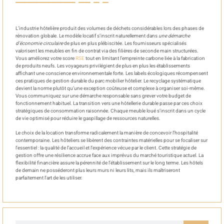
L’industrie hôtelière produit des volumes de déchets considérables lors des phases de
rénovation globale. Le modèle locatif s’inscrit naturellement dans
une démarche
d’économie circulaire
de plus en plus plébiscitée. Les fournisseurs spécialisés
valorisent les meubles en fin de contrat via des filières de seconde main structurées.
Vous améliorez votre score
RSE
tout en limitant l’empreinte carbone liée à la fabrication
de produits neufs. Les voyageurs privilégient de plus en plus les établissements
affichant une conscience environnementale forte. Les labels écologiques récompensent
ces pratiques de gestion durable du parc mobilier hôtelier. Le recyclage systématique
devient la norme plutôt qu’une exception coûteuse et complexe à organiser soi-même.
Vous communiquez sur une démarche responsable sans grever votre budget de
fonctionnement habituel. La transition vers une hôtellerie durable passe par ces choix
stratégiques de consommation raisonnée. Chaque meuble loué s’inscrit dans un cycle
de vie optimisé pour réduire le gaspillage de ressources naturelles.
Le choix de la location transforme radicalement la manière de concevoir l’hospitalité
contemporaine. Les hôteliers se libèrent des contraintes matérielles pour se focaliser sur
l’essentiel : la qualité de l’accueil et l’expérience vécue par le client. Cette stratégie de
gestion offre une résilience accrue face aux imprévus du marché touristique actuel. La
flexibilité financière assure la pérennité de l’établissement sur le long terme. Les hôtels
de demain ne posséderont plus leurs murs ni leurs lits, mais ils maîtriseront
parfaitement l’art de les utiliser.