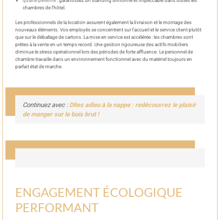
qualité pérenne
: garantissez un standing uniforme et impeccable dans toutes les
chambres de l’hôtel.
Les professionnels de la location assurent également la livraison et le montage des
nouveaux éléments. Vos employés se concentrent sur l’accueil et le service client plutôt
que sur le déballage de cartons. La mise en service est accélérée : les chambres sont
prêtes à la vente en un temps record. Une gestion rigoureuse des actifs mobiliers
diminue le stress opérationnel lors des périodes de forte affluence. Le personnel de
chambre travaille dans un environnement fonctionnel avec du matériel toujours en
parfait état de marche.
Continuez avec :
Dites adieu à la nappe : redécouvrez le plaisir
de manger sur le bois brut !
ENGAGEMENT ÉCOLOGIQUE
PERFORMANT