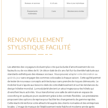
Bureaux et assises
6 à 8 ans
Mise à jour stylistique
Équipements
3 ans
Obsolescence évitée
multimédia
RENOUVELLEMENT
STYLISTIQUE FACILITÉ
Les attentes des voyageurs évoluent plus vite que la durée d’amortissement de vos
fauteuils ou de vos têtes de lit. Un décor daté de dix ans fait fuir la clientèle habituée aux
standards esthétiques des réseaux sociaux. Vous pouvez
adapter votre décoration au
goût du jour
sans engager des sommes colossales à chaque saison. Cette agilité permet
de tester de nouveaux concepts architecturaux sans prendre de risques démesurés. Le
mobilier loué s’ajuste aux besoins réels de votre établissement et suit les tendances du
design hôtelier mondial.
La modularité devient un atout majeur
pour les hôtels qui
diversifient leurs activités. Vous transformez une salle de séminaire en espace de
coworking en quelques jours seulement grâce à des contrats flexibles. Les prestataires
proposent des options de reprise pour faciliter les changements de gamme rapides.
Cette réactivité renforce votre attractivité auprès des clients nomades et des entreprises
locales. L’image de marque de l’établissement reste fraîche et moderne année après