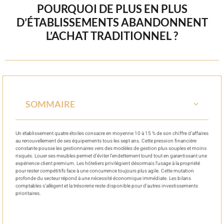
POURQUOI DE PLUS EN PLUS
D’ÉTABLISSEMENTS ABANDONNENT
L’ACHAT TRADITIONNEL ?
SOMMAIRE
Un établissement quatre étoiles consacre en moyenne 10 à 15 % de son chiffre d’affaires
au renouvellement de ses équipements tous les sept ans. Cette pression financière
constante pousse les gestionnaires vers des modèles de gestion plus souples et moins
risqués. Louer ses meubles permet d’éviter l’endettement lourd tout en garantissant une
expérience client premium. Les hôteliers privilégient désormais l’usage à la propriété
pour rester compétitifs face à une concurrence toujours plus agile. Cette mutation
profonde du secteur répond à une nécessité économique immédiate. Les bilans
comptables s’allègent et la trésorerie reste disponible pour d’autres investissements
prioritaires.