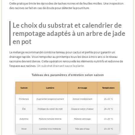
Cette pratique limite les épisodes de taches noires et de feuilles molles. Une inspection
des racines se fait en cas de doute pour détecter la pourriture.
Le choix du substrat et calendrier de
rempotage adaptés à un arbre de jade
en pot
Le mélange recommandé combine terreau pour cactus et perlite pour garantir un
drainage rapide. Vous rempotez au printemps tous les deux à trois ans si le réseau
racinaire devient dense. Cette opération renouvelle les éléments nutritifs et redonne de
l’espace aux racines.
Un substrat drainant sauve la plante.
Tableau des paramètres d’entretien selon saison
Saison
Lumière
Arrosage
Température
Printemps
Augmenter progressivement
Arroser modérément
15–22 °C
Été
Protéger du soleil de midi
Espacer selon chaleur
18–24 °C
Automne
Réduire lumière directe
Réduire arrosage
12–20 °C
Hiver
Lumière vive indirecte
Très peu d’eau
10–15 °C