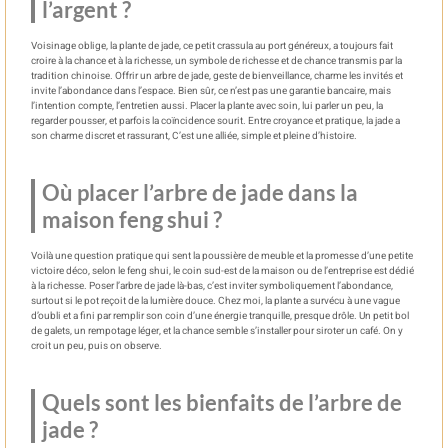
l’argent ?
Voisinage oblige, la plante de jade, ce petit crassula au port généreux, a toujours fait
croire à la chance et à la richesse, un symbole de richesse et de chance transmis par la
tradition chinoise. Offrir un arbre de jade, geste de bienveillance, charme les invités et
invite l’abondance dans l’espace. Bien sûr, ce n’est pas une garantie bancaire, mais
l’intention compte, l’entretien aussi. Placer la plante avec soin, lui parler un peu, la
regarder pousser, et parfois la coïncidence sourit. Entre croyance et pratique, la jade a
son charme discret et rassurant, C’est une alliée, simple et pleine d’histoire.
Où placer l’arbre de jade dans la
maison feng shui ?
Voilà une question pratique qui sent la poussière de meuble et la promesse d’une petite
victoire déco, selon le feng shui, le coin sud-est de la maison ou de l’entreprise est dédié
à la richesse. Poser l’arbre de jade là-bas, c’est inviter symboliquement l’abondance,
surtout si le pot reçoit de la lumière douce. Chez moi, la plante a survécu à une vague
d’oubli et a fini par remplir son coin d’une énergie tranquille, presque drôle. Un petit bol
de galets, un rempotage léger, et la chance semble s’installer pour siroter un café. On y
croit un peu, puis on observe.
Quels sont les bienfaits de l’arbre de
jade ?