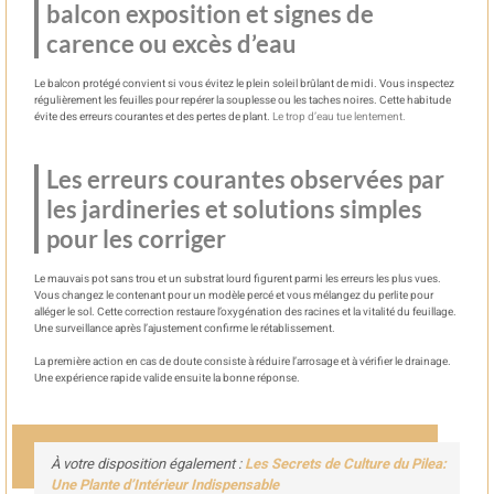
balcon exposition et signes de
carence ou excès d’eau
Le balcon protégé convient si vous évitez le plein soleil brûlant de midi. Vous inspectez
régulièrement les feuilles pour repérer la souplesse ou les taches noires. Cette habitude
évite des erreurs courantes et des pertes de plant.
Le trop d’eau tue lentement.
Les erreurs courantes observées par
les jardineries et solutions simples
pour les corriger
Le mauvais pot sans trou et un substrat lourd figurent parmi les erreurs les plus vues.
Vous changez le contenant pour un modèle percé et vous mélangez du perlite pour
alléger le sol. Cette correction restaure l’oxygénation des racines et la vitalité du feuillage.
Une surveillance après l’ajustement confirme le rétablissement.
La première action en cas de doute consiste à réduire l’arrosage et à vérifier le drainage.
Une expérience rapide valide ensuite la bonne réponse.
À votre disposition également :
Les Secrets de Culture du Pilea:
Une Plante d’Intérieur Indispensable