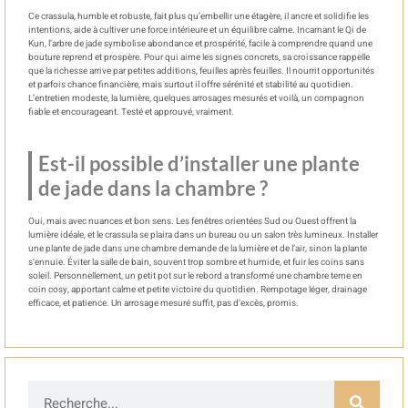
Ce crassula, humble et robuste, fait plus qu’embellir une étagère, il ancre et solidifie les
intentions, aide à cultiver une force intérieure et un équilibre calme. Incarnant le Qi de
Kun, l’arbre de jade symbolise abondance et prospérité, facile à comprendre quand une
bouture reprend et prospère. Pour qui aime les signes concrets, sa croissance rappelle
que la richesse arrive par petites additions, feuilles après feuilles. Il nourrit opportunités
et parfois chance financière, mais surtout il offre sérénité et stabilité au quotidien.
L’entretien modeste, la lumière, quelques arrosages mesurés et voilà, un compagnon
fiable et encourageant. Testé et approuvé, vraiment.
Est-il possible d’installer une plante
de jade dans la chambre ?
Oui, mais avec nuances et bon sens. Les fenêtres orientées Sud ou Ouest offrent la
lumière idéale, et le crassula se plaira dans un bureau ou un salon très lumineux. Installer
une plante de jade dans une chambre demande de la lumière et de l’air, sinon la plante
s’ennuie. Éviter la salle de bain, souvent trop sombre et humide, et fuir les coins sans
soleil. Personnellement, un petit pot sur le rebord a transformé une chambre terne en
coin cosy, apportant calme et petite victoire du quotidien. Rempotage léger, drainage
efficace, et patience. Un arrosage mesuré suffit, pas d’excès, promis.