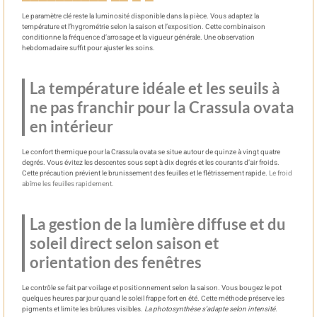
Le paramètre clé reste la luminosité disponible dans la pièce. Vous adaptez la
température et l’hygrométrie selon la saison et l’exposition. Cette combinaison
conditionne la fréquence d’arrosage et la vigueur générale. Une observation
hebdomadaire suffit pour ajuster les soins.
La température idéale et les seuils à
ne pas franchir pour la Crassula ovata
en intérieur
Le confort thermique pour la Crassula ovata se situe autour de quinze à vingt quatre
degrés. Vous évitez les descentes sous sept à dix degrés et les courants d’air froids.
Cette précaution prévient le brunissement des feuilles et le flétrissement rapide.
Le froid
abîme les feuilles rapidement.
La gestion de la lumière diffuse et du
soleil direct selon saison et
orientation des fenêtres
Le contrôle se fait par voilage et positionnement selon la saison. Vous bougez le pot
quelques heures par jour quand le soleil frappe fort en été. Cette méthode préserve les
pigments et limite les brûlures visibles.
La photosynthèse s’adapte selon intensité.