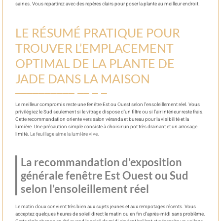
saines. Vous repartirez avec des repères clairs pour poser la plante au meilleur endroit.
LE RÉSUMÉ PRATIQUE POUR
TROUVER L’EMPLACEMENT
OPTIMAL DE LA PLANTE DE
JADE DANS LA MAISON
Le meilleur compromis reste une fenêtre Est ou Ouest selon l’ensoleillement réel. Vous
privilégiez le Sud seulement si le vitrage dispose d’un filtre ou si l’air intérieur reste frais.
Cette recommandation oriente vers salon véranda et bureau pour la visibilité et la
lumière. Une précaution simple consiste à choisir un pot très drainant et un arrosage
limité.
Le feuillage aime la lumière vive.
La recommandation d’exposition
générale fenêtre Est Ouest ou Sud
selon l’ensoleillement réel
Le matin doux convient très bien aux sujets jeunes et aux rempotages récents. Vous
acceptez quelques heures de soleil direct le matin ou en fin d’après-midi sans problème.