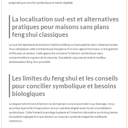
pragmatique concilie symbolique et santé végétale.
La localisation sud-est et alternatives
pratiques pour maisons sans plans
feng shui classiques
Le sud-est représente la direction traditionnelle pour la prospérité selon certaines écoles.
Vous remplacez cette contrainte par l’exigence d’un bon apport lumineux si le logement
n’offre pas ce secteur. Cette approche conserve l’intention symbolique sans
compromettre la vigueur de la crassula. Une plante vigoureuse reste le meilleur
ambassadeur feng shui possible.
Les limites du feng shui et les conseils
pour concilier symbolique et besoins
biologiques
Le respect strict d’une direction ne doit jamais nuire à la lumière ni au drainage. Vous
accordez la priorité à l’exposition et à un substrat adapté avant toute considération
symbolique. Cette hiérarchie protège la plante et l’intention décorative sur le long terme.
Une plante négligée finit par devenir un mauvais symbole malgré les meilleures
intentions.