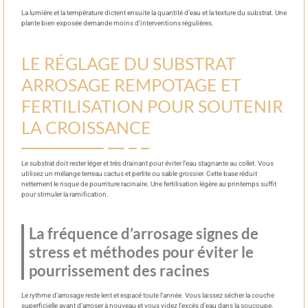
La lumière et la température dictent ensuite la quantité d’eau et la texture du substrat. Une
plante bien exposée demande moins d’interventions régulières.
LE RÉGLAGE DU SUBSTRAT
ARROSAGE REMPOTAGE ET
FERTILISATION POUR SOUTENIR
LA CROISSANCE
Le substrat doit rester léger et très drainant pour éviter l’eau stagnante au collet. Vous
utilisez un mélange terreau cactus et perlite ou sable grossier. Cette base réduit
nettement le risque de pourriture racinaire. Une fertilisation légère au printemps suffit
pour stimuler la ramification.
La fréquence d’arrosage signes de
stress et méthodes pour éviter le
pourrissement des racines
Le rythme d’arrosage reste lent et espacé toute l’année. Vous laissez sécher la couche
superficielle avant d’arroser à nouveau et vous videz l’excès d’eau dans la soucoupe.