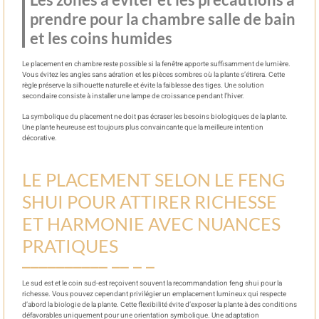
prendre pour la chambre salle de bain
et les coins humides
Le placement en chambre reste possible si la fenêtre apporte suffisamment de lumière.
Vous évitez les angles sans aération et les pièces sombres où la plante s’étirera. Cette
règle préserve la silhouette naturelle et évite la faiblesse des tiges. Une solution
secondaire consiste à installer une lampe de croissance pendant l’hiver.
La symbolique du placement ne doit pas écraser les besoins biologiques de la plante.
Une plante heureuse est toujours plus convaincante que la meilleure intention
décorative.
LE PLACEMENT SELON LE FENG
SHUI POUR ATTIRER RICHESSE
ET HARMONIE AVEC NUANCES
PRATIQUES
Le sud est et le coin sud-est reçoivent souvent la recommandation feng shui pour la
richesse. Vous pouvez cependant privilégier un emplacement lumineux qui respecte
d’abord la biologie de la plante. Cette flexibilité évite d’exposer la plante à des conditions
défavorables uniquement pour une orientation symbolique. Une adaptation