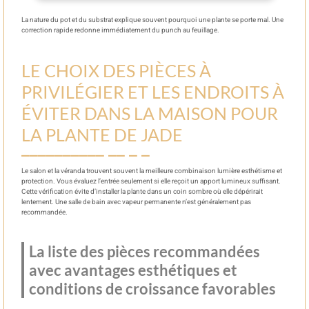
La nature du pot et du substrat explique souvent pourquoi une plante se porte mal. Une
correction rapide redonne immédiatement du punch au feuillage.
LE CHOIX DES PIÈCES À
PRIVILÉGIER ET LES ENDROITS À
ÉVITER DANS LA MAISON POUR
LA PLANTE DE JADE
Le salon et la véranda trouvent souvent la meilleure combinaison lumière esthétisme et
protection. Vous évaluez l’entrée seulement si elle reçoit un apport lumineux suffisant.
Cette vérification évite d’installer la plante dans un coin sombre où elle dépérirait
lentement. Une salle de bain avec vapeur permanente n’est généralement pas
recommandée.
La liste des pièces recommandées
avec avantages esthétiques et
conditions de croissance favorables