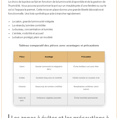
Le choix de la pièce se fait en fonction de la luminosité disponible et de la gestion de
l’humidité. Vous pouvez positionner le pot sur un meuble près d’une fenêtre ou sur le
sol si l’espace le permet. Cette mise en place donne une grande liberté décorative et
fonctionnelle. Une liste synthétique aide à trancher rapidement.
Le salon, grande luminosité intégrée
La véranda, lumière contrôlée
Le bureau, concentration et lumière
L’entrée, visibilité et accueil
Le balcon protégé, plein air modéré
Tableau comparatif des pièces avec avantages et précautions
Pièce
Avantage
Précaution
Salon
Grande luminosité et intégration
Éviter fenêtres sud sans filtre
déco
Entrée
Symbole feng shui et visibilité
Vérifier lumière et courants d’air
Véranda
Beaucoup de lumière contrôlée
Températures extrêmes selon
saison
Salle de
Ambiance végétale possible
Éviter humidité permanente
bain
Les zones à éviter et les précautions à