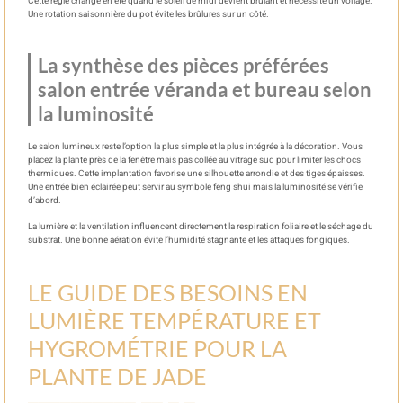
Cette règle change en été quand le soleil de midi devient brûlant et nécessite un voilage.
Une rotation saisonnière du pot évite les brûlures sur un côté.
La synthèse des pièces préférées
salon entrée véranda et bureau selon
la luminosité
Le salon lumineux reste l’option la plus simple et la plus intégrée à la décoration. Vous
placez la plante près de la fenêtre mais pas collée au vitrage sud pour limiter les chocs
thermiques. Cette implantation favorise une silhouette arrondie et des tiges épaisses.
Une entrée bien éclairée peut servir au symbole feng shui mais la luminosité se vérifie
d’abord.
La lumière et la ventilation influencent directement la respiration foliaire et le séchage du
substrat. Une bonne aération évite l’humidité stagnante et les attaques fongiques.
LE GUIDE DES BESOINS EN
LUMIÈRE TEMPÉRATURE ET
HYGROMÉTRIE POUR LA
PLANTE DE JADE