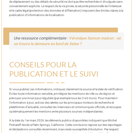
de déplacement ou des détails de sécurité ne doit pas être recherchée ni divulguée sans
consentement explicite. Le respect de la vie privée, la sécurité personnelle de l’intéressé
et le cadre légal (protection des données et diffamation) imposent des limites claires à la
publication d’informations de localisation.
Une ressource complémentaire :
Véronique Sanson maison : où
se trouve la demeure en bord de Seine ?
CONSEILS POUR LA
PUBLICATION ET LE SUIVI
Si vous publiez ces informations, indiquez clairement la source et la date de vérification.
Évitez toute information sensible, privilégiez les mentions de ville ou de région et
prévoyez une mise à jour régulière (par exemple tous les 3 à 6 mois). Pour maintenir
l’information à jour, activez des alertes sur les principaux moteurs de recherche et
plateformes d’actualité, consultez les interviews et communiqués officiels, et recoupez
systématiquement les mentions entre plusieurs sources indépendantes.
À la date du 1er mars 2026, les éléments publics disponibles indiquent que Michel
Polnareff réside à Palm Springs, Californie. Cette conclusion repose sur des reportages
et déclarations consultés récemment, mais reste susceptible d’évolution. Par respect