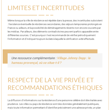
LIMITES ET INCERTITUDES
Même lorsque la ville de résidence est répétée dans la presse, des incertitudes subsistent
: l’existence éventuelle de résidences secondaires, des séjours temporaires prolongés en
France ou ailleurs, et la possibilité de déménagements récents non encore couverts par
les médias. Par ailleurs, des éléments contradictoires peuvent parfois apparaître entre
différentes sources. C’est pourquoi il est recommandé de vérifier périodiquement
l’information et d’indiquer toujours la date à laquelle la vérification a été effectuée.
Une ressource complémentaire :
Village Johnny Depp : le
hameau provençal, où se situe-t-il ?
RESPECT DE LA VIE PRIVÉE ET
RECOMMANDATIONS ÉTHIQUES
La diffusion d’informations sur la résidence d’une personne célèbre doit être traitée avec
prudence. Les villes ou pays de résidence sont des données généralement publiques,
mais toute information permettant d’identifier précisément une adresse privée, un plan