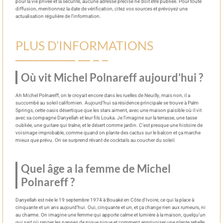
pour la vie privée et la sécurité, aucune adresse précise ne doit être publiée. Pour toute
diffusion, mentionnez la date de vérification, citez vos sources et prévoyez une
actualisation régulière de l’information.
PLUS D’INFORMATIONS
Où vit Michel Polnareff aujourd’hui ?
Ah Michel Polnareff, on le croyait encore dans les ruelles de Neuilly, mais non, il a
succombé au soleil californien. Aujourd’hui sa résidence principale se trouve à Palm
Springs, cette oasis désertique que les stars aiment, avec une maison paisible où il vit
avec sa compagne Danyellah et leur fils Louka. Je l’imagine sur la terrasse, une tasse
oubliée, une guitare qui traîne, et le désert comme jardin. C’est presque une histoire de
voisinage improbable, comme quand on plante des cactus sur le balcon et ça marche
mieux que prévu. On se surprend rêvant de cocktails au coucher du soleil.
Quel âge a la femme de Michel
Polnareff ?
Danyellah est née le 19 septembre 1974 à Bouaké en Côte d’Ivoire, ce qui la place à
cinquante et un ans aujourd’hui. Oui, cinquante et un, et ça change rien aux rumeurs, ni
au charme. On imagine une femme qui apporte calme et lumière à la maison, quelqu’un
qui sait où ranger les nappes de pique nique et comment apprivoiser une plante rebelle.