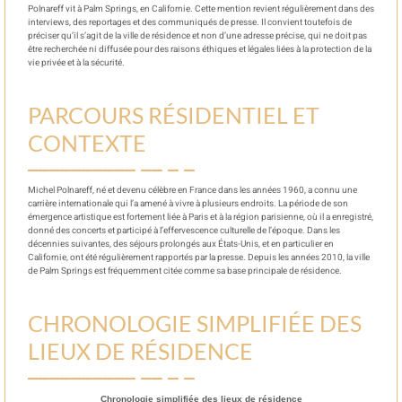
Polnareff vit à Palm Springs, en Californie. Cette mention revient régulièrement dans des
interviews, des reportages et des communiqués de presse. Il convient toutefois de
préciser qu’il s’agit de la ville de résidence et non d’une adresse précise, qui ne doit pas
être recherchée ni diffusée pour des raisons éthiques et légales liées à la protection de la
vie privée et à la sécurité.
PARCOURS RÉSIDENTIEL ET
CONTEXTE
Michel Polnareff, né et devenu célèbre en France dans les années 1960, a connu une
carrière internationale qui l’a amené à vivre à plusieurs endroits. La période de son
émergence artistique est fortement liée à Paris et à la région parisienne, où il a enregistré,
donné des concerts et participé à l’effervescence culturelle de l’époque. Dans les
décennies suivantes, des séjours prolongés aux États-Unis, et en particulier en
Californie, ont été régulièrement rapportés par la presse. Depuis les années 2010, la ville
de Palm Springs est fréquemment citée comme sa base principale de résidence.
CHRONOLOGIE SIMPLIFIÉE DES
LIEUX DE RÉSIDENCE
Chronologie simplifiée des lieux de résidence