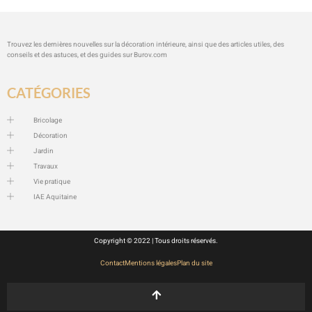
Trouvez les dernières nouvelles sur la décoration intérieure, ainsi que des articles utiles, des
conseils et des astuces, et des guides sur
Burov.com
CATÉGORIES
Bricolage
Décoration
Jardin
Travaux
Vie pratique
IAE Aquitaine
Copyright © 2022 | Tous droits réservés.
Contact
Mentions légales
Plan du site