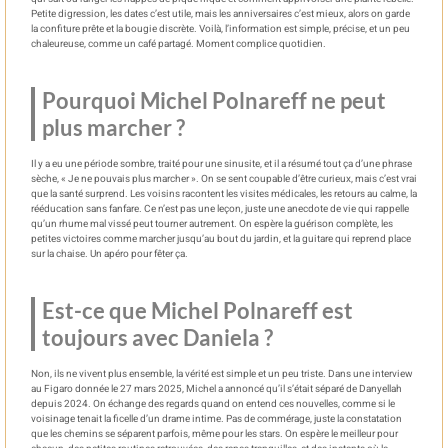
Petite digression, les dates c’est utile, mais les anniversaires c’est mieux, alors on garde
la confiture prête et la bougie discrète. Voilà, l’information est simple, précise, et un peu
chaleureuse, comme un café partagé. Moment complice quotidien.
Pourquoi Michel Polnareff ne peut
plus marcher ?
Il y a eu une période sombre, traité pour une sinusite, et il a résumé tout ça d’une phrase
sèche, « Je ne pouvais plus marcher ». On se sent coupable d’être curieux, mais c’est vrai
que la santé surprend. Les voisins racontent les visites médicales, les retours au calme, la
rééducation sans fanfare. Ce n’est pas une leçon, juste une anecdote de vie qui rappelle
qu’un rhume mal vissé peut tourner autrement. On espère la guérison complète, les
petites victoires comme marcher jusqu’au bout du jardin, et la guitare qui reprend place
sur la chaise. Un apéro pour fêter ça.
Est-ce que Michel Polnareff est
toujours avec Daniela ?
Non, ils ne vivent plus ensemble, la vérité est simple et un peu triste. Dans une interview
au Figaro donnée le 27 mars 2025, Michel a annoncé qu’il s’était séparé de Danyellah
depuis 2024. On échange des regards quand on entend ces nouvelles, comme si le
voisinage tenait la ficelle d’un drame intime. Pas de commérage, juste la constatation
que les chemins se séparent parfois, même pour les stars. On espère le meilleur pour