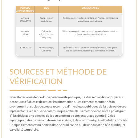
PÉRIODE
LIEU
COMMENTAIRES
APPROXIMATIVE
Années
Paris / région
Période décisive de sa carrière en France, nombreuses
1960–1970
parisienne
apparitions médiatiques.
Années
Californie
Séjours prolongés pour raisons personnelles et relations
1990
(région de Los
professionnelles aux États-Unis.
Angeles)
2010–2026
Palm Springs,
Présenté dans la presse comme résidence principale;
Californie
base stable documentée par interviews récentes.
SOURCES ET MÉTHODE DE
VÉRIFICATION
Pour établir la résidence d’une personnalité publique, il est essentiel de s’appuyer sur
des sources fiables et de croiser les informations. Les éléments mentionnés ici
proviennent d’articles de presse reconnus, d’interviews publiques de l’artiste ou de ses
représentants, ainsi que de communiqués officiels. La méthode consiste à privilégier :
1) les déclarations directes de la personne ou de son entourage autorisé ; 2) les
reportages datés provenant de médias établis ; 3) les communiqués et bulletins officiels.
Chaque élément retenu porte la date de publication ou de consultation afin d’indiquer
sa validité temporelle.