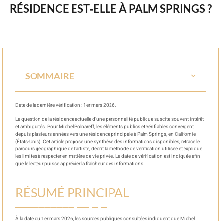
RÉSIDENCE EST‑ELLE À PALM SPRINGS ?
SOMMAIRE
Date de la dernière vérification : 1er mars 2026.
La question de la résidence actuelle d’une personnalité publique suscite souvent intérêt
et ambiguïtés. Pour Michel Polnareff, les éléments publics et vérifiables convergent
depuis plusieurs années vers une résidence principale à Palm Springs, en Californie
(États-Unis). Cet article propose une synthèse des informations disponibles, retrace le
parcours géographique de l’artiste, décrit la méthode de vérification utilisée et explique
les limites à respecter en matière de vie privée. La date de vérification est indiquée afin
que le lecteur puisse apprécier la fraîcheur des informations.
RÉSUMÉ PRINCIPAL
À la date du 1er mars 2026, les sources publiques consultées indiquent que Michel