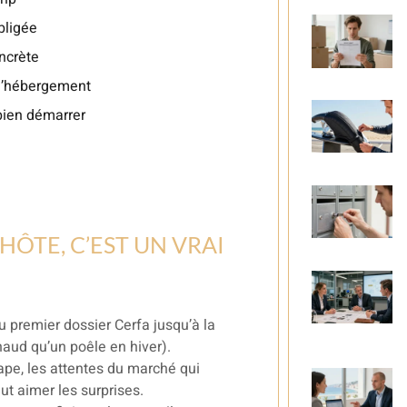
bligée
oncrète
 l’hébergement
bien démarrer
HÔTE, C’EST UN VRAI
du premier dossier Cerfa jusqu’à la
haud qu’un poêle en hiver).
érape, les attentes du marché qui
ut aimer les surprises.