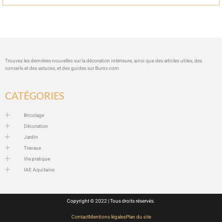
Trouvez les dernières nouvelles sur la décoration intérieure, ainsi que des articles utiles, des
conseils et des astuces, et des guides sur
Burov.com
CATÉGORIES
Bricolage
Décoration
Jardin
Travaux
Vie pratique
IAE Aquitaine
Copyright © 2022 | Tous droits réservés.
Contact
Mentions légales
Plan du site