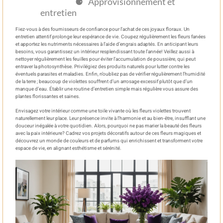
Approvisionnement et
entretien
Fiez-vous à des fournisseurs de confiance pour l’achat de ces joyaux floraux. Un
entretien attentif prolonge leur espérance de vie. Coupez régulièrement les fleurs fanées
et apportez les nutriments nécessaires à l’aide d’engrais adaptés. En anticipant leurs
besoins, vous garantissez un intérieur resplendissant toute l’année! Veillez aussi à
nettoyer régulièrement les feuilles pour éviter l’accumulation de poussière, qui peut
entraver la photosynthèse. Privilégiez des produits naturels pour lutter contre les
éventuels parasites et maladies. Enfin, n’oubliez pas de vérifier régulièrement l’humidité
de la terre ; beaucoup de violettes souffrent d’un arrosage excessif plutôt que d’un
manque d’eau. Établir une routine d’entretien simple mais régulière vous assure des
plantes florissantes et saines.
Envisagez votre intérieur comme une toile vivante où les fleurs violettes trouvent
naturellement leur place. Leur présence invite à l’harmonie et au bien-être, insufflant une
douceur inégalée à votre quotidien. Alors, pourquoi ne pas marier la beauté des fleurs
avec la paix intérieure? Cadrez vos projets décoratifs autour de ces fleurs magiques et
découvrez un monde de couleurs et de parfums qui enrichissent et transforment votre
espace de vie, en alignant esthétisme et sérénité.