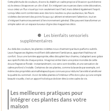
Cette plénitude de couleurs, disons-le, établit un cadre propice à l’évasion quotidienne
où le stress s’évapore en un clin d’œil. En intégrant ces nuances dans votre décoration,
vous créez un flux visuel qui non seulement ravit l’œil, mais détend également l’esprit.
Lorsqu’elles sont combinées avec des tons neutres ou plus audacieux, les fleurs
violettes deviennent des points focaux qui attirent et retiennent l’attention, tout en
s’intégrant harmonieusement à l’environnement général. Elles peuvent transformer un
simple salon en un espace luxueux digne des magazines déco.
Les bienfaits sensoriels
supplémentaires
Au-delà des couleurs, les plantes violettes nous charment par leurs parfums subtils.
Leurs fragrances légères modifient délicatement l’ambiance, apportant fraîcheur et
confort. Sous une lumière appropriée, elles décuplent leur charme, s’adaptant avec grâce
aux spécificités de chaque pièce. Imaginez entrer dans une pièce inondée de cette
douce fragrance florale : instantanément, vos sens sont éveillés, et une sensation de
calme profond s’installe. Certaines de ces plantes, comme la lavande par exemple, ont
même des propriétés aromathérapeutiques connues pour réduire l’anxiété et améliorer
la qualité du sommeil. Avoir de telles plantes à l’intérieur offre donc plus qu’une simple
beauté visuelle, c’est un apport holistique de bien-être à votre cadre de vie.
Les meilleures pratiques pour
intégrer ces plantes dans votre
maison