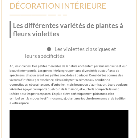
DÉCORATION INTÉRIEURE
Les différentes variétés de plantes à
fleurs violettes
Les violettes classiques et
leurs spécificités
Ah, les violettes! Ces petites merveilles de la nature enchantent par leur simplicité et leur
beauté intemporelle. Les genres
Viola
regroupent une diversité époustouflante de
spécimens, chacun ayant ses petites anecdotes à partager. Considérées comme des
vivaces d’intérieur par excellence, elles s’adaptent aisément aux conditions
domestiques, nécessitant peu d’entretien, mais beaucoup d’admiration. Leurs couleurs
vibrantes égayent n’importe quel coin de la maison, et leur taille compacte les rend
idéales pour les petits espaces. En plus d’être esthétiquement plaisantes, elles
symbolisent la modestie et l’innocence, ajoutant une touche de romance et de tradition
à votre espace.