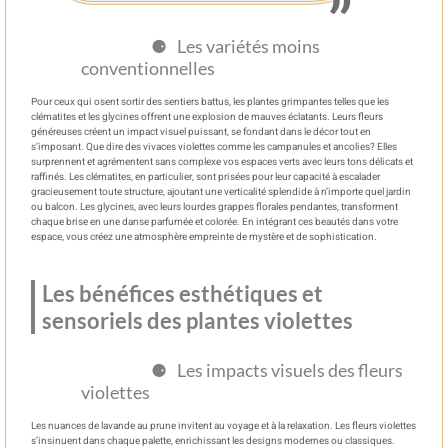
Les variétés moins
conventionnelles
Pour ceux qui osent sortir des sentiers battus, les plantes grimpantes telles que les
clématites et les glycines offrent une explosion de mauves éclatants. Leurs fleurs
généreuses créent un impact visuel puissant, se fondant dans le décor tout en
s’imposant. Que dire des vivaces violettes comme les campanules et ancolies? Elles
surprennent et agrémentent sans complexe vos espaces verts avec leurs tons délicats et
raffinés. Les clématites, en particulier, sont prisées pour leur capacité à escalader
gracieusement toute structure, ajoutant une verticalité splendide à n’importe quel jardin
ou balcon. Les glycines, avec leurs lourdes grappes florales pendantes, transforment
chaque brise en une danse parfumée et colorée. En intégrant ces beautés dans votre
espace, vous créez une atmosphère empreinte de mystère et de sophistication.
Les bénéfices esthétiques et
sensoriels des plantes violettes
Les impacts visuels des fleurs
violettes
Les nuances de lavande au prune invitent au voyage et à la relaxation. Les fleurs violettes
s’insinuent dans chaque palette, enrichissant les designs modernes ou classiques.