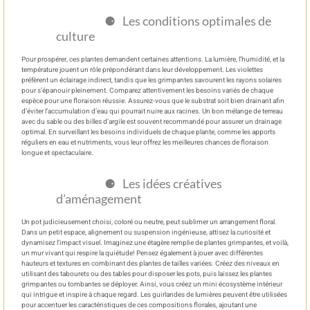
Les conditions optimales de
culture
Pour prospérer, ces plantes demandent certaines attentions. La lumière, l’humidité, et la
température jouent un rôle prépondérant dans leur développement. Les violettes
préfèrent un éclairage indirect, tandis que les grimpantes savourent les rayons solaires
pour s’épanouir pleinement. Comparez attentivement les besoins variés de chaque
espèce pour une floraison réussie. Assurez-vous que le substrat soit bien drainant afin
d’éviter l’accumulation d’eau qui pourrait nuire aux racines. Un bon mélange de terreau
avec du sable ou des billes d’argile est souvent recommandé pour assurer un drainage
optimal. En surveillant les besoins individuels de chaque plante, comme les apports
réguliers en eau et nutriments, vous leur offrez les meilleures chances de floraison
longue et spectaculaire.
Les idées créatives
d’aménagement
Un pot judicieusement choisi, coloré ou neutre, peut sublimer un arrangement floral.
Dans un petit espace, alignement ou suspension ingénieuse, attisez la curiosité et
dynamisez l’impact visuel. Imaginez une étagère remplie de plantes grimpantes, et voilà,
un mur vivant qui respire la quiétude! Pensez également à jouer avec différentes
hauteurs et textures en combinant des plantes de tailles variées. Créez des niveaux en
utilisant des tabourets ou des tables pour disposer les pots, puis laissez les plantes
grimpantes ou tombantes se déployer. Ainsi, vous créez un mini écosystème intérieur
qui intrigue et inspire à chaque regard. Les guirlandes de lumières peuvent être utilisées
pour accentuer les caractéristiques de ces compositions florales, ajoutant une