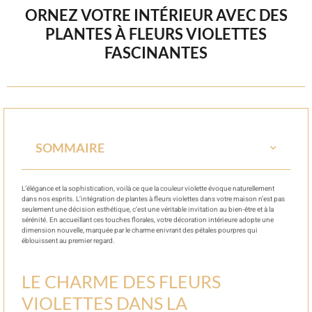
ORNEZ VOTRE INTÉRIEUR AVEC DES
PLANTES À FLEURS VIOLETTES
FASCINANTES
SOMMAIRE
L’élégance et la sophistication, voilà ce que la couleur violette évoque naturellement
dans nos esprits. L’intégration de plantes à fleurs violettes dans votre maison n’est pas
seulement une décision esthétique, c’est une véritable invitation au bien-être et à la
sérénité. En accueillant ces touches florales, votre décoration intérieure adopte une
dimension nouvelle, marquée par le charme enivrant des pétales pourpres qui
éblouissent au premier regard.
LE CHARME DES FLEURS
VIOLETTES DANS LA