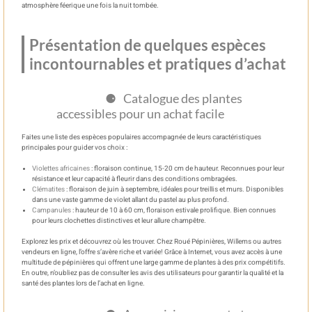
atmosphère féerique une fois la nuit tombée.
Présentation de quelques espèces
incontournables et pratiques d’achat
Catalogue des plantes
accessibles pour un achat facile
Faites une liste des espèces populaires accompagnée de leurs caractéristiques
principales pour guider vos choix :
Violettes africaines
: floraison continue, 15-20 cm de hauteur. Reconnues pour leur
résistance et leur capacité à fleurir dans des conditions ombragées.
Clématites
: floraison de juin à septembre, idéales pour treillis et murs. Disponibles
dans une vaste gamme de violet allant du pastel au plus profond.
Campanules
: hauteur de 10 à 60 cm, floraison estivale prolifique. Bien connues
pour leurs clochettes distinctives et leur allure champêtre.
Explorez les prix et découvrez où les trouver. Chez Roué Pépinières, Willems ou autres
vendeurs en ligne, l’offre s’avère riche et variée! Grâce à Internet, vous avez accès à une
multitude de pépinières qui offrent une large gamme de plantes à des prix compétitifs.
En outre, n’oubliez pas de consulter les avis des utilisateurs pour garantir la qualité et la
santé des plantes lors de l’achat en ligne.