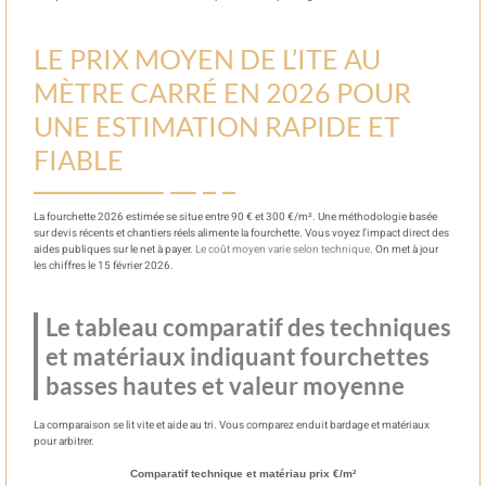
LE PRIX MOYEN DE L’ITE AU
MÈTRE CARRÉ EN 2026 POUR
UNE ESTIMATION RAPIDE ET
FIABLE
La fourchette 2026 estimée se situe entre 90 € et 300 €/m². Une méthodologie basée
sur devis récents et chantiers réels alimente la fourchette. Vous voyez l’impact direct des
aides publiques sur le net à payer.
Le coût moyen varie selon technique
. On met à jour
les chiffres le 15 février 2026.
Le tableau comparatif des techniques
et matériaux indiquant fourchettes
basses hautes et valeur moyenne
La comparaison se lit vite et aide au tri. Vous comparez enduit bardage et matériaux
pour arbitrer.
Comparatif technique et matériau prix €/m²