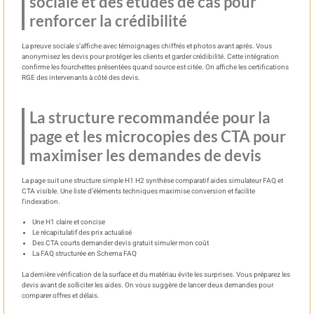
sociale et des études de cas pour
renforcer la crédibilité
La preuve sociale s’affiche avec témoignages chiffrés et photos avant après. Vous
anonymisez les devis pour protéger les clients et garder crédibilité. Cette intégration
confirme les fourchettes présentées quand source est citée. On affiche les certifications
RGE des intervenants à côté des devis.
La structure recommandée pour la
page et les microcopies des CTA pour
maximiser les demandes de devis
La page suit une structure simple H1 H2 synthèse comparatif aides simulateur FAQ et
CTA visible. Une liste d’éléments techniques maximise conversion et facilite
l’indexation.
Une H1 claire et concise
Le récapitulatif des prix actualisé
Des CTA courts demander devis gratuit simuler mon coût
La FAQ structurée en Schema FAQ
La dernière vérification de la surface et du matériau évite les surprises. Vous préparez les
devis avant de solliciter les aides. On vous suggère de lancer deux demandes pour
comparer offres et délais.