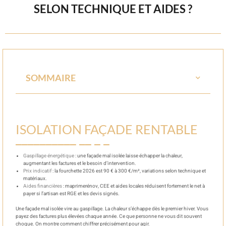
SELON TECHNIQUE ET AIDES ?
SOMMAIRE
ISOLATION FAÇADE RENTABLE
Gaspillage énergétique
: une façade mal isolée laisse échapper la chaleur,
augmentant les factures et le besoin d’intervention.
Prix indicatif
: la fourchette 2026 est 90 € à 300 €/m², variations selon technique et
matériaux.
Aides financières
: maprimerénov, CEE et aides locales réduisent fortement le net à
payer si l’artisan est RGE et les devis signés.
Une façade mal isolée vire au gaspillage. La chaleur s’échappe dès le premier hiver. Vous
payez des factures plus élevées chaque année. Ce que personne ne vous dit souvent
choque. On montre comment chiffrer précisément pour agir.