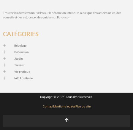
Trouvez les dernières nouvelles sur la décoration intérieure, ainsi que des articles utiles, des
conseils et des astuces, et des guides sur
Burov.com
CATÉGORIES
Bricolage
Décoration
Jardin
Travaux
Vie pratique
IAE Aquitaine
Copyright © 2022 | Tous droits réservés.
Contact
Mentions légales
Plan du site