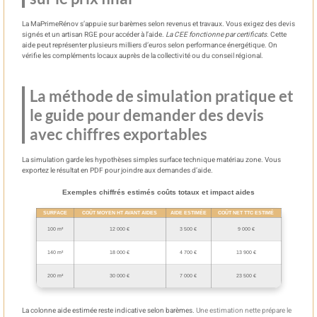
La MaPrimeRénov s’appuie sur barèmes selon revenus et travaux. Vous exigez des devis
signés et un artisan RGE pour accéder à l’aide.
La CEE fonctionne par certificats
. Cette
aide peut représenter plusieurs milliers d’euros selon performance énergétique. On
vérifie les compléments locaux auprès de la collectivité ou du conseil régional.
La méthode de simulation pratique et
le guide pour demander des devis
avec chiffres exportables
La simulation garde les hypothèses simples surface technique matériau zone. Vous
exportez le résultat en PDF pour joindre aux demandes d’aide.
Exemples chiffrés estimés coûts totaux et impact aides
SURFACE
COÛT MOYEN HT AVANT AIDES
AIDE ESTIMÉE
COÛT NET TTC ESTIMÉ
100 m²
12 000 €
3 500 €
9 000 €
140 m²
18 000 €
4 700 €
13 900 €
200 m²
30 000 €
7 000 €
23 500 €
La colonne aide estimée reste indicative selon barèmes.
Une estimation nette prépare le