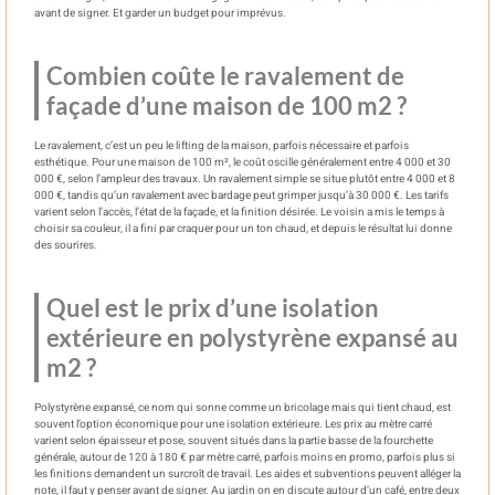
avant de signer. Et garder un budget pour imprévus.
Combien coûte le ravalement de
façade d’une maison de 100 m2 ?
Le ravalement, c’est un peu le lifting de la maison, parfois nécessaire et parfois
esthétique. Pour une maison de 100 m², le coût oscille généralement entre 4 000 et 30
000 €, selon l’ampleur des travaux. Un ravalement simple se situe plutôt entre 4 000 et 8
000 €, tandis qu’un ravalement avec bardage peut grimper jusqu’à 30 000 €. Les tarifs
varient selon l’accès, l’état de la façade, et la finition désirée. Le voisin a mis le temps à
choisir sa couleur, il a fini par craquer pour un ton chaud, et depuis le résultat lui donne
des sourires.
Quel est le prix d’une isolation
extérieure en polystyrène expansé au
m2 ?
Polystyrène expansé, ce nom qui sonne comme un bricolage mais qui tient chaud, est
souvent l’option économique pour une isolation extérieure. Les prix au mètre carré
varient selon épaisseur et pose, souvent situés dans la partie basse de la fourchette
générale, autour de 120 à 180 € par mètre carré, parfois moins en promo, parfois plus si
les finitions demandent un surcroît de travail. Les aides et subventions peuvent alléger la
note, il faut y penser avant de signer. Au jardin on en discute autour d’un café, entre deux