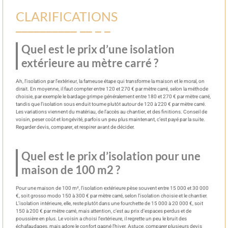
CLARIFICATIONS
Quel est le prix d’une isolation
extérieure au mètre carré ?
Ah, l’isolation par l’extérieur, la fameuse étape qui transforme la maison et le moral, on
dirait. En moyenne, il faut compter entre 120 et 270 € par mètre carré, selon la méthode
choisie, par exemple le bardage grimpe généralement entre 180 et 270 € par mètre carré,
tandis que l’isolation sous enduit tourne plutôt autour de 120 à 220 € par mètre carré.
Les variations viennent du matériau, de l’accès au chantier, et des finitions. Conseil de
voisin, peser coût et longévité, parfois un peu plus maintenant, c’est payé par la suite.
Regarder devis, comparer, et respirer avant de décider.
Quel est le prix d’isolation pour une
maison de 100 m2 ?
Pour une maison de 100 m², l’isolation extérieure pèse souvent entre 15 000 et 30 000
€, soit grosso modo 150 à 300 € par mètre carré, selon l’isolation choisie et le chantier.
L’isolation intérieure, elle, reste plutôt dans une fourchette de 15 000 à 20 000 €, soit
150 à 200 € par mètre carré, mais attention, c’est au prix d’espaces perdus et de
poussière en plus. Le voisin a choisi l’extérieure, il regrette un peu le bruit des
échafaudages, mais adore le confort gagné l’hiver. Astuce, comparer plusieurs devis