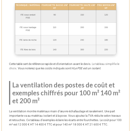
TECHNIQUE / MATÉRIAU
FOURCHETTE BASSE €/M²
FOURCHETTE HAUTE €/M²
PRIX MOYEN €/M²
HT
HT
HT
ITE sous enduit
90
150
120
PSE
ITE sous bardage
110
200
155
PSE
ITE laine de roche
120
240
180
ITE fibre de bois
140
300
220
Cette table sert de référence rapide et d’orientation avant le devis.
Le tableau simplifie le
choix
. Vous noterez que les coûts indiqués sont H
Le PSE est un isolant
.
La ventilation des postes de coût et
exemples chiffrés pour 100 m² 140 m²
et 200 m²
La ventilation montre matériaux main d’œuvre échafaudage et ravalement. Une part
importante va au matériau isolant et à la pose. Vous ajoutez la TVA réduite selon travaux
et retouches. Ce tableau d’exemples éclaire les écarts entre fourchettes. Le coût pour 100
m² est 12 000 € HT 14 400 € TTC et pour 140 m² 18 000 € HT 21 600 € TTC.