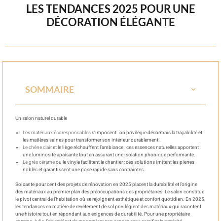
LES TENDANCES 2025 POUR UNE
DÉCORATION ÉLÉGANTE
SOMMAIRE
Un salon naturel durable
Les matériaux écoresponsables
s’imposent : on privilégie désormais la traçabilité et
les matières saines pour transformer son intérieur durablement.
Le chêne clair
et le liège réchauffent l’ambiance : ces essences naturelles apportent
une luminosité apaisante tout en assurant une isolation phonique performante.
Le grès cérame
ou le vinyle facilitent le chantier : ces solutions imitent les pierres
nobles et garantissent une pose rapide sans contraintes.
Soixante pour cent des projets de rénovation en 2025 placent la durabilité et l’origine
des matériaux au premier plan des préoccupations des propriétaires. Le salon constitue
le pivot central de l’habitation où se rejoignent esthétique et confort quotidien. En 2025,
les tendances en matière de revêtement de sol privilégient des matériaux qui racontent
une histoire tout en répondant aux exigences de durabilité. Pour une propriétaire