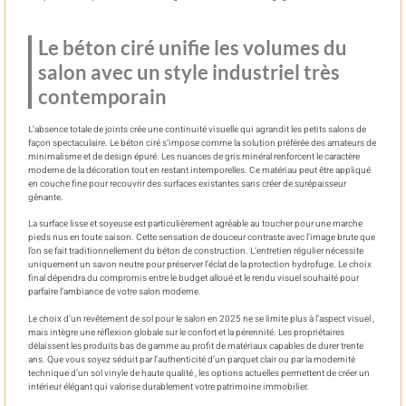
Le béton ciré unifie les volumes du
salon avec un style industriel très
contemporain
L’absence totale de joints crée une continuité visuelle qui agrandit les petits salons de
façon spectaculaire. Le béton ciré s’impose comme la solution préférée des amateurs de
minimalisme et de design épuré. Les nuances de gris minéral renforcent le caractère
moderne de la décoration tout en restant intemporelles. Ce matériau peut être appliqué
en couche fine pour recouvrir des surfaces existantes sans créer de surépaisseur
gênante.
La surface lisse et soyeuse est particulièrement agréable au toucher pour une marche
pieds nus en toute saison. Cette sensation de douceur contraste avec l’image brute que
l’on se fait traditionnellement du béton de construction. L’entretien régulier nécessite
uniquement un savon neutre pour préserver l’éclat de la protection hydrofuge. Le choix
final dépendra du compromis entre le budget alloué et le rendu visuel souhaité pour
parfaire l’ambiance de votre salon moderne.
Le choix d’un revêtement de sol pour le salon en 2025 ne se limite plus à l’aspect visuel ,
mais intègre une réflexion globale sur le confort et la pérennité. Les propriétaires
délaissent les produits bas de gamme au profit de matériaux capables de durer trente
ans. Que vous soyez séduit par l’authenticité d’un parquet clair ou par la modernité
technique d’un sol vinyle de haute qualité , les options actuelles permettent de créer un
intérieur élégant qui valorise durablement votre patrimoine immobilier.