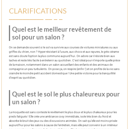
CLARIFICATIONS
Quel est le meilleur revêtement de
sol pour un salon ?
On se demande souvent si le sol va survivre aux courses de voitures miniatures ou aux
griffes du chien, non ? Hyper résistant à l’usure, aux chocs et aux rayures, le grès cérame
est sans doute l’option la plus commune aujourd’hui. On adore car il résiste bien aux
taches et reste très facile à entretenir au quotidien. C’est idéal pour n’importe quelle pièce
de la maison, notamment dans un salon accueillant des enfants et des animaux de
compagnie un peu turbulents. On pose ça, on respire (enfin !) et on profite de la vie sans
craindre le moindre petit accident domestique ! Une petite victoire pour la tranquillité
d’esprit au quotidien.
Quel est le sol le plus chaleureux pour
un salon ?
La moquette est sans conteste le revêtement le plus doux et le plus chaleureux pour les
pieds fatigués ! Elle crée une ambiance cosy immédiate, isole très bien du froid et
absorbe le bruit des jeux ou des discussions animées. On sait qu’elle est moins prisée
aujourd’hui pour les salons à cause de l’entretien, mais elle peut convenir à un intérieur