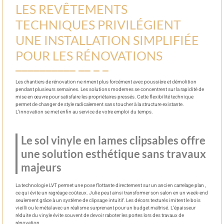
LES REVÊTEMENTS
TECHNIQUES PRIVILÉGIENT
UNE INSTALLATION SIMPLIFIÉE
POUR LES RÉNOVATIONS
Les chantiers de rénovation ne riment plus forcément avec poussière et démolition
pendant plusieurs semaines. Les solutions modernes se concentrent sur la rapidité de
mise en œuvre pour satisfaire les propriétaires pressés. Cette flexibilité technique
permet de changer de style radicalement sans toucher à la structure existante.
L’innovation se met enfin au service de votre emploi du temps.
Le sol vinyle en lames clipsables offre
une solution esthétique sans travaux
majeurs
La technologie LVT permet une pose flottante directement sur un ancien carrelage plan ,
ce qui évite un ragréage coûteux. Julie peut ainsi transformer son salon en un week-end
seulement grâce à un système de clipsage intuitif. Les décors texturés imitent le bois
vieilli ou le métal avec un réalisme surprenant pour un budget maîtrisé. L’épaisseur
réduite du vinyle évite souvent de devoir raboter les portes lors des travaux de
rénovation.