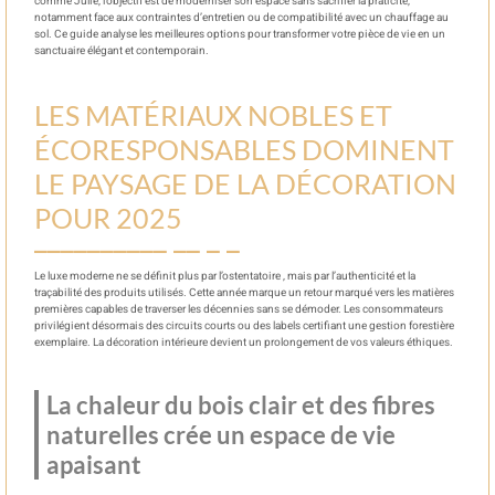
comme Julie, l’objectif est de moderniser son espace sans sacrifier la praticité,
notamment face aux contraintes d’entretien ou de compatibilité avec un chauffage au
sol. Ce guide analyse les meilleures options pour transformer votre pièce de vie en un
sanctuaire élégant et contemporain.
LES MATÉRIAUX NOBLES ET
ÉCORESPONSABLES DOMINENT
LE PAYSAGE DE LA DÉCORATION
POUR 2025
Le luxe moderne ne se définit plus par l’ostentatoire , mais par l’authenticité et la
traçabilité des produits utilisés. Cette année marque un retour marqué vers les matières
premières capables de traverser les décennies sans se démoder. Les consommateurs
privilégient désormais des circuits courts ou des labels certifiant une gestion forestière
exemplaire. La décoration intérieure devient un prolongement de vos valeurs éthiques.
La chaleur du bois clair et des fibres
naturelles crée un espace de vie
apaisant