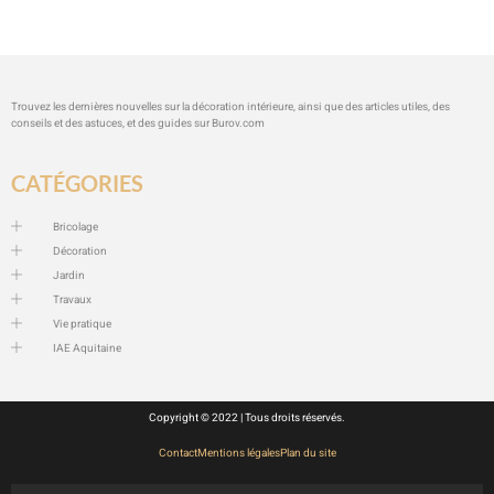
Trouvez les dernières nouvelles sur la décoration intérieure, ainsi que des articles utiles, des
conseils et des astuces, et des guides sur
Burov.com
CATÉGORIES
Bricolage
Décoration
Jardin
Travaux
Vie pratique
IAE Aquitaine
Copyright © 2022 | Tous droits réservés.
Contact
Mentions légales
Plan du site