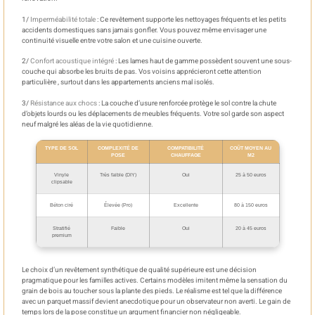
1/
Imperméabilité totale
: Ce revêtement supporte les nettoyages fréquents et les petits
accidents domestiques sans jamais gonfler. Vous pouvez même envisager une
continuité visuelle entre votre salon et une cuisine ouverte.
2/
Confort acoustique intégré
: Les lames haut de gamme possèdent souvent une sous-
couche qui absorbe les bruits de pas. Vos voisins apprécieront cette attention
particulière , surtout dans les appartements anciens mal isolés.
3/
Résistance aux chocs
: La couche d’usure renforcée protège le sol contre la chute
d’objets lourds ou les déplacements de meubles fréquents. Votre sol garde son aspect
neuf malgré les aléas de la vie quotidienne.
TYPE DE SOL
COMPLEXITÉ DE
COMPATIBILITÉ
COÛT MOYEN AU
POSE
CHAUFFAGE
M2
Vinyle
Très faible (DIY)
Oui
25 à 50 euros
clipsable
Béton ciré
Élevée (Pro)
Excellente
80 à 150 euros
Stratifié
Faible
Oui
20 à 45 euros
premium
Le choix d’un revêtement synthétique de qualité supérieure est une décision
pragmatique pour les familles actives. Certains modèles imitent même la sensation du
grain de bois au toucher sous la plante des pieds. Le réalisme est tel que la différence
avec un parquet massif devient anecdotique pour un observateur non averti. Le gain de
temps lors de la pose constitue un argument financier non négligeable.