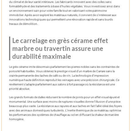
du climat et de leur santé intérieure. Les fabricants innovent avec des colles sans
formaldéhyde et des traitements à base d’huiles végétales. Vous investissez ainsi dans
un environnement sain pour votre famille tout en valorisant votre patrimoine
immobilier. Après avoir exploré les matériaux naturels, il convient de s’intéresser aux
innovations technologiques qui permettent une rénovation rapide et sans lourds
travaux de démolition.
Le carrelage en grès cérame effet
marbre ou travertin assure une
durabilité maximale
Le grès cérame imite désormais parfaitement les pierres nobles sans les contraintes de
porosité habituelles. Vous obtenez le prestige visuel d’un marbre de Carrare sans la
crainte permanente des taches de café ou de vin. La technologie d’impression
numérique haute définition reproduit les veinages avec une précision chirurgicale. Ce
revêtement s’adapte parfaitement aux salons à fort passage où la résistance est une
priorité absolue.
Les grands formats de dalles réduisent le nombre de joints pour un effet visuel épuré et
monumental. Une surface avec moins de ruptures visuelles donne l’illusion d’une pièce
beaucoup plus vaste. La résistance aux rayures et aux taches en fait l’allié idéal des foyers
avec des animaux domestiques turbulents. L’inertie thermique de ce matériau optimise
les performances des systèmes de chauffage au sol en diffusant la chaleur de manière
homogène.