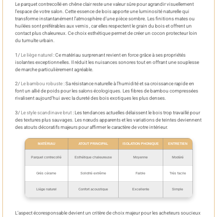
Le parquet contrecollé en chêne clair reste une valeur sûre pour agrandir visuellement
l’espace de votre salon. Cette essence de bois apporte une luminosité naturelle qui
transforme instantanément l’atmosphère d’une pièce sombre. Les finitions mates ou
huilées sont préférables aux vernis , car elles respectent le grain du bois et offrent un
contact plus chaleureux. Ce choix esthétique permet de créer un cocon protecteur loin
du tumulte urbain.
1/
Le liège naturel
: Ce matériau surprenant revient en force grâce à ses propriétés
isolantes exceptionnelles. Il réduit les nuisances sonores tout en offrant une souplesse
de marche particulièrement agréable.
2/
Le bambou robuste
: Sa résistance naturelle à l’humidité et sa croissance rapide en
font un allié de poids pour les salons écologiques. Les fibres de bambou compressées
rivalisent aujourd’hui avec la dureté des bois exotiques les plus denses.
3/
Le style scandinave brut
: Les tendances actuelles délaissent le bois trop travaillé pour
des textures plus sauvages. Les nœuds apparents et les variations de teintes deviennent
des atouts décoratifs majeurs pour affirmer le caractère de votre intérieur.
MATÉRIAU
ATOUT PRINCIPAL
ISOLATION PHONIQUE
ENTRETIEN
Parquet contrecollé
Esthétique chaleureuse
Moyenne
Modéré
Grès cérame
Solidité extrême
Faible
Très facile
Liège naturel
Confort acoustique
Excellente
Simple
L’aspect écoresponsable devient un critère de choix majeur pour les acheteurs soucieux