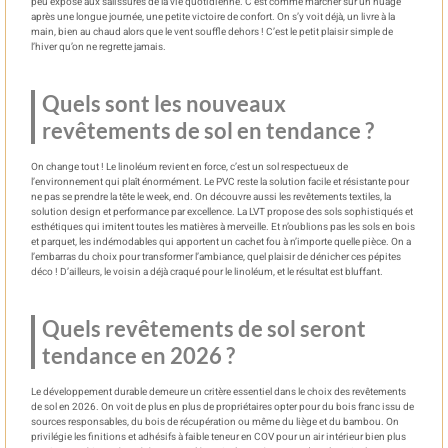
peu exposé aux salissures de la vie quotidienne. C’est comme marcher sur un nuage
après une longue journée, une petite victoire de confort. On s’y voit déjà, un livre à la
main, bien au chaud alors que le vent souffle dehors ! C’est le petit plaisir simple de
l’hiver qu’on ne regrette jamais.
Quels sont les nouveaux
revêtements de sol en tendance ?
On change tout ! Le linoléum revient en force, c’est un sol respectueux de
l’environnement qui plaît énormément. Le PVC reste la solution facile et résistante pour
ne pas se prendre la tête le week, end. On découvre aussi les revêtements textiles, la
solution design et performance par excellence. La LVT propose des sols sophistiqués et
esthétiques qui imitent toutes les matières à merveille. Et n’oublions pas les sols en bois
et parquet, les indémodables qui apportent un cachet fou à n’importe quelle pièce. On a
l’embarras du choix pour transformer l’ambiance, quel plaisir de dénicher ces pépites
déco ! D’ailleurs, le voisin a déjà craqué pour le linoléum, et le résultat est bluffant.
Quels revêtements de sol seront
tendance en 2026 ?
Le développement durable demeure un critère essentiel dans le choix des revêtements
de sol en 2026. On voit de plus en plus de propriétaires opter pour du bois franc issu de
sources responsables, du bois de récupération ou même du liège et du bambou. On
privilégie les finitions et adhésifs à faible teneur en COV pour un air intérieur bien plus