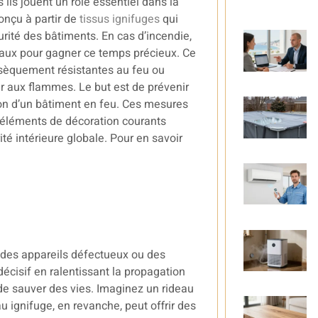
ils jouent un rôle essentiel dans la
onçu à partir de
tissus ignifuges
qui
rité des bâtiments. En cas d’incendie,
iaux pour gagner ce temps précieux. Ce
insèquement résistantes au feu ou
r aux flammes. Le but est de prévenir
ion d’un bâtiment en feu. Ces mesures
s éléments de décoration courants
é intérieure globale. Pour en savoir
 des appareils défectueux ou des
décisif en ralentissant la propagation
 de sauver des vies. Imaginez un rideau
u ignifuge, en revanche, peut offrir des