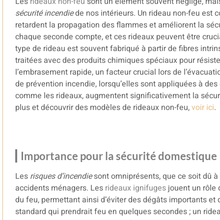
Les
rideaux non-feu
sont un élément souvent négligé, mais 
sécurité incendie
de nos intérieurs. Un rideau non-feu est c
retardent la propagation des flammes et améliorent la sécu
chaque seconde compte, et ces rideaux peuvent être cruc
type de rideau est souvent fabriqué à partir de fibres intr
traitées avec des produits chimiques spéciaux pour résiste
l’embrasement rapide, un facteur crucial lors de l’évacuat
de prévention incendie, lorsqu’elles sont appliquées à de
comme les rideaux, augmentent significativement la sécurit
plus et découvrir des modèles de rideaux non-feu,
voir ici
.
Importance pour la sécurité domestique
Les
risques d’incendie
sont omniprésents, que ce soit dû à
accidents ménagers. Les
rideaux ignifuges
jouent un rôle 
du feu, permettant ainsi d’éviter des dégâts importants et
standard qui prendrait feu en quelques secondes ; un ridea