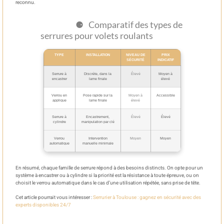
reconnu.
Comparatif des types de
serrures pour volets roulants
TYPE
INSTALLATION
NIVEAU DE
PRIX
SÉCURITÉ
INDICATIF
Serrure à
Discrète, dans la
Élevé
Moyen à
encastrer
lame finale
élevé
Verrou en
Pose rapide sur la
Moyen à
Accessible
applique
lame finale
élevé
Serrure à
Encastrement,
Élevé
Élevé
cylindre
manipulation par clé
Verrou
Intervention
Moyen
Moyen
automatique
manuelle minimale
En résumé, chaque famille de serrure répond à des besoins distincts. On opte pour un
système à encastrer ou à cylindre si la priorité est la résistance à toute épreuve, ou on
choisit le verrou automatique dans le cas d’une utilisation répétée, sans prise de tête.
Cet article pourrait vous intéresser :
Serrurier à Toulouse : gagnez en sécurité avec des
experts disponibles 24/7