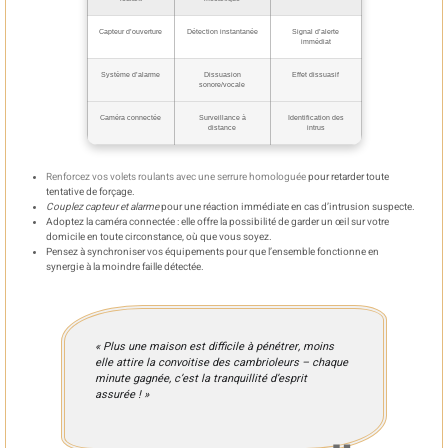
Capteur d’ouverture
Détection instantanée
Signal d’alerte
immédiat
Système d’alarme
Dissuasion
Effet dissuasif
sonore/vocale
Caméra connectée
Surveillance à
Identification des
distance
intrus
Renforcez vos volets roulants avec une serrure homologuée
pour retarder toute
tentative de forçage.
Couplez capteur et alarme
pour une réaction immédiate en cas d’intrusion suspecte.
Adoptez la caméra connectée : elle offre la possibilité de garder un œil sur votre
domicile en toute circonstance, où que vous soyez.
Pensez à synchroniser vos équipements pour que l’ensemble fonctionne en
synergie à la moindre faille détectée.
« Plus une maison est difficile à pénétrer, moins
elle attire la convoitise des cambrioleurs – chaque
minute gagnée, c’est la tranquillité d’esprit
assurée ! »