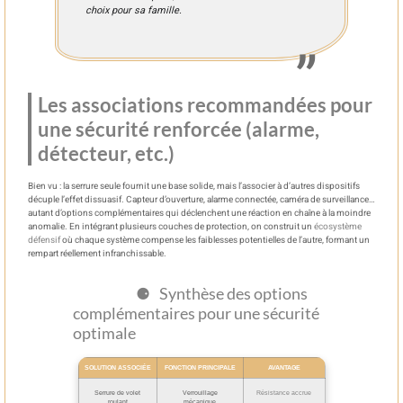
choix pour sa famille.
Les associations recommandées pour
une sécurité renforcée (alarme,
détecteur, etc.)
Bien vu : la serrure seule fournit une base solide, mais l’associer à d’autres dispositifs
décuple l’effet dissuasif. Capteur d’ouverture, alarme connectée, caméra de surveillance…
autant d’options complémentaires qui déclenchent une réaction en chaîne à la moindre
anomalie. En intégrant plusieurs couches de protection, on construit un
écosystème
défensif
où chaque système compense les faiblesses potentielles de l’autre, formant un
rempart réellement infranchissable.
Synthèse des options
complémentaires pour une sécurité
optimale
SOLUTION ASSOCIÉE
FONCTION PRINCIPALE
AVANTAGE
Serrure de volet
Verrouillage
Résistance accrue
roulant
mécanique