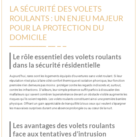
LA SÉCURITÉ DES VOLETS
ROULANTS : UN ENJEU MAJEUR
POUR LA PROTECTION DU
DOMICILE
Le rôle essentiel des volets roulants
dans la sécurité résidentielle
Aujourd’hui, rares sont les logements équipés d’ouvertures sans volet roulant. Si leur
réputation n’est plus à faire côté confort thermique et isolation phonique, leur fonction
première n’en demeure pas moins : protéger contre les regards indiscrets et, surtout,
contre les infractions. D’ailleurs, leur simple présence suffit parfois à dissuader des
malfaiteurs qui savent combien la persévérance devant un obstacle visible augmente les
risques qu’ils soient repérés. Les volets roulants constituent ainsi une première barrière
physique. Offrant un gain appréciable de tranquillité à tous ceux qui veulent s’épargner
les mauvaises surprises durant une absence prolongée ou au cœur de la nuit.
Les avantages des volets roulants
face aux tentatives d’intrusion