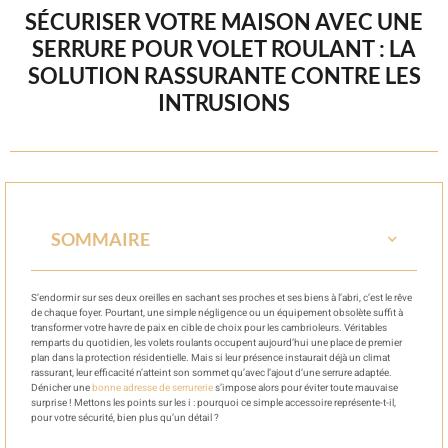
SÉCURISER VOTRE MAISON AVEC UNE
SERRURE POUR VOLET ROULANT : LA
SOLUTION RASSURANTE CONTRE LES
INTRUSIONS
SOMMAIRE
S’endormir sur ses deux oreilles en sachant ses proches et ses biens à l’abri, c’est le rêve
de chaque foyer. Pourtant, une simple négligence ou un équipement obsolète suffit à
transformer votre havre de paix en cible de choix pour les cambrioleurs. Véritables
remparts du quotidien, les volets roulants occupent aujourd’hui une place de premier
plan dans la protection résidentielle. Mais si leur présence instaurait déjà un climat
rassurant, leur efficacité n’atteint son sommet qu’avec l’ajout d’une serrure adaptée.
Dénicher une
bonne adresse de serrurerie
s’impose alors pour éviter toute mauvaise
surprise ! Mettons les points sur les i : pourquoi ce simple accessoire représente-t-il,
pour votre sécurité, bien plus qu’un détail ?