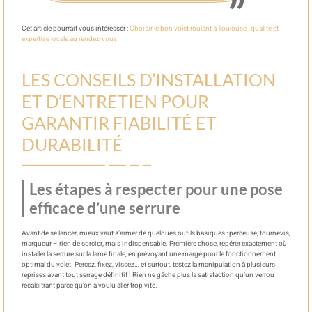
Cet article pourrait vous intéresser :
Choisir le bon volet roulant à Toulouse : qualité et
expertise locale au rendez-vous
LES CONSEILS D’INSTALLATION
ET D’ENTRETIEN POUR
GARANTIR FIABILITÉ ET
DURABILITÉ
Les étapes à respecter pour une pose
efficace d’une serrure
Avant de se lancer, mieux vaut s’armer de quelques outils basiques : perceuse, tournevis,
marqueur – rien de sorcier, mais indispensable. Première chose, repérer exactement où
installer la serrure sur la lame finale, en prévoyant une marge pour le fonctionnement
optimal du volet. Percez, fixez, vissez… et surtout, testez la manipulation à plusieurs
reprises avant tout serrage définitif ! Rien ne gâche plus la satisfaction qu’un verrou
récalcitrant parce qu’on a voulu aller trop vite.