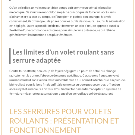
Qu’on se le dise, un volet roulant bien conçu agit comme un véritable bouclier
mécanique. Sa structure monobloc empêche quiconque de forcer un accès sans
s’acharner et y laisser du temps, de l’énergie – et parfois son courage. Montés
correctement, ils offrent peu de prises pour les outils des voleurs… sauf si la sécurisation
est négligée. Outre la possibilité de tout fermer en un clin d’œil, on apprécie aussi la
flexibilité d’une commande à distance pour simuler une présence, ce qui réfrène
généralement les intentions des plus téméraires.
Les limites d’un volet roulant sans
serrure adaptée
Contre toute attente, beaucoup de foyers négligent un point de détail qui change
radicalement la donne : l’absence de serrure spécifique. Car, soyons francs, un volet
roulant standard sans verrou reste vulnérable face à qui connaît la technique. Un pied-de-
biche glissé sous la lame finale suffit à le remonter en quelques secondes, offrant un
accès royal et silencieux à l’intrus. D’où l’intérêt fondamental d’adopter un système de
fermeture mécanisé ou automatique, gage d’un verrouillage solide et rassurant.
LES SERRURES POUR VOLETS
ROULANTS : PRÉSENTATION ET
FONCTIONNEMENT