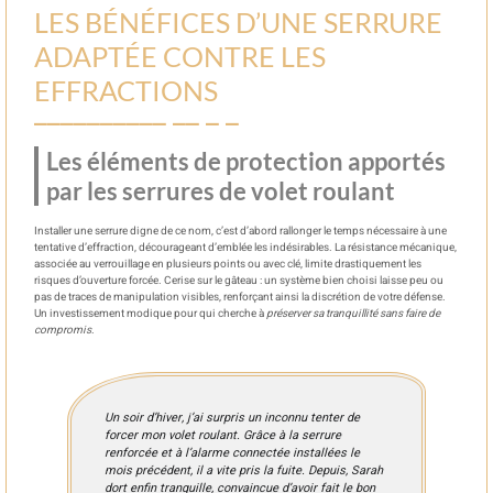
LES BÉNÉFICES D’UNE SERRURE
ADAPTÉE CONTRE LES
EFFRACTIONS
Les éléments de protection apportés
par les serrures de volet roulant
Installer une serrure digne de ce nom, c’est d’abord rallonger le temps nécessaire à une
tentative d’effraction, décourageant d’emblée les indésirables. La résistance mécanique,
associée au verrouillage en plusieurs points ou avec clé, limite drastiquement les
risques d’ouverture forcée. Cerise sur le gâteau : un système bien choisi laisse peu ou
pas de traces de manipulation visibles, renforçant ainsi la discrétion de votre défense.
Un investissement modique pour qui cherche à
préserver sa tranquillité sans faire de
compromis
.
Un soir d’hiver, j’ai surpris un inconnu tenter de
forcer mon volet roulant. Grâce à la serrure
renforcée et à l’alarme connectée installées le
mois précédent, il a vite pris la fuite. Depuis, Sarah
dort enfin tranquille, convaincue d’avoir fait le bon