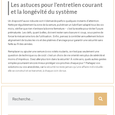
Les astuces pour l’entretien courant
et la longévité du système
Un dispositif aussi robuste soit-il demande parfois quelques instants d’attention.
Nettoyer régulièrement la zone de la serrure, pulvériser un lubrifiant adapté tous les six
mois, vérifier que rien n’entrave la bonne fermeture – c’est la recette pour éviter l’usure
prématurée. Les clefs, quant à elles, doivent rester sans bavure ni coup, sous peine de
forcer le mécanisme lors de l’utilisation. Enfin, pensez à contrôler annuellement le bon
alignement de toutes les vis et des platines d’ancrage pour garantir une sécurité sans
faille au fil des années.
Remplacer ou ajouter une serrure à vos volets roulants, ce n’est pas seulement une
question de technique ou de coût : c’est un choix de vie orienté vers plus de sérénité et
moins d’imprévus. Osez aller plus loin dans la sécurité ! À votre avis, quels autres gestes
simples pourraient encore mieux protéger vos proches chaque jour ? Partagez vos
solutions ou vos anecdotes, car
la sécurité ne reste jamais qu’une affaire individuelle :
elle se construit et se transmet, à chaque coin de rue.