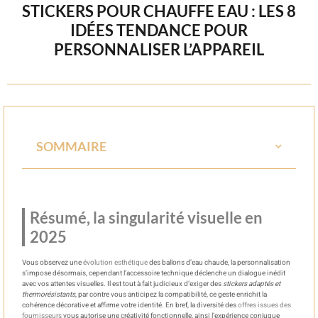
STICKERS POUR CHAUFFE EAU : LES 8
IDÉES TENDANCE POUR
PERSONNALISER L’APPAREIL
SOMMAIRE
Résumé, la singularité visuelle en
2025
Vous observez une
évolution esthétique
des ballons d’eau chaude, la personnalisation
s’impose désormais, cependant l’accessoire technique déclenche un dialogue inédit
avec vos attentes visuelles. Il est tout à fait judicieux d’exiger des
stickers adaptés et
thermorésistants
, par contre vous anticipez la compatibilité, ce geste enrichit la
cohérence décorative et affirme votre identité. En bref, la diversité des
offres issues des
fournisseurs
vous autorise une créativité fonctionnelle, ainsi l’expérience conjugue