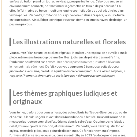
surface du ballon prend un tout autre visage, presque inattendu. Cela vous amuse, en
environnement connecté, de transformer la géométrie en terrain de jeu décoratif. En
effet, l’effet marbre ou béton induit une touche sophistiquée, de quoi séduire les plus
technophiles. Par contre, l’imitation bois ajoute de la chaleur à l’espace, la source fiable
en toute saison. Ainsi, l’objet technique vous transforme en amateur averti de design, un
peu malgré vous.
Les illustrations naturelles et florales
Vous suivez l’élan nature, les stickers végétaux installent une respiration nouvelle dans la
pièce, même sans beaucoup de lumière. Il est judicieux de préférer des motifs fins,
l’ambiance se rafraîchit sans excès.
Des décors pastel s’invitent, invitant à l’évasion,
lentement mais sûrement
. De fait, vous vous surprenez à transposer cette douceur
jusque dans la cuisine, créant un équilibre discret et marquant.
Vous veillez, toujours, à
respecter l’harmonie chromatique, car le faux-pas n’échappe à aucun œil expert
.
Les thèmes graphiques ludiques et
originaux
Vous tentez, parfois pour vous amuser, des autocollants truffés de références pop ou de
clins d’œil à la culture geek, vivant dans la buanderie ou à l’entrée. Cela tord la routine, le
message ludique personnalise l’expérience dans la salle d’eau. Ce principe ne fait plus
débat, l’humour porte la fonction, et inversement. Par contre, vous devez ajuster ton et
style au reste de la pièce, sous peine de dissonance. Ce fonctionnement s’impose,
l’univers sticker ne recule devant aucune excentricité, en 2025 l’audace prend ses aises.