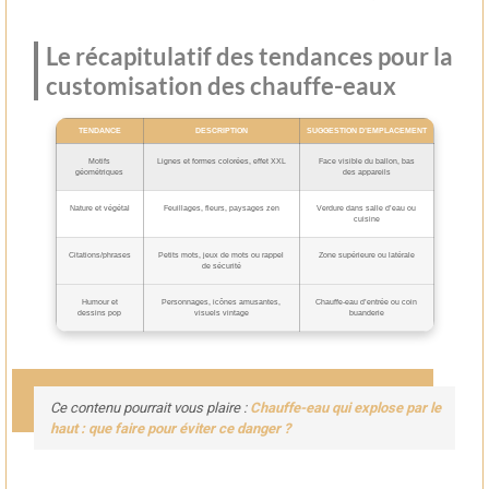
Le récapitulatif des tendances pour la
customisation des chauffe-eaux
TENDANCE
DESCRIPTION
SUGGESTION D’EMPLACEMENT
Motifs
Lignes et formes colorées, effet XXL
Face visible du ballon, bas
géométriques
des appareils
Nature et végétal
Feuillages, fleurs, paysages zen
Verdure dans salle d’eau ou
cuisine
Citations/phrases
Petits mots, jeux de mots ou rappel
Zone supérieure ou latérale
de sécurité
Humour et
Personnages, icônes amusantes,
Chauffe-eau d’entrée ou coin
dessins pop
visuels vintage
buanderie
Ce contenu pourrait vous plaire :
Chauffe-eau qui explose par le
haut : que faire pour éviter ce danger ?