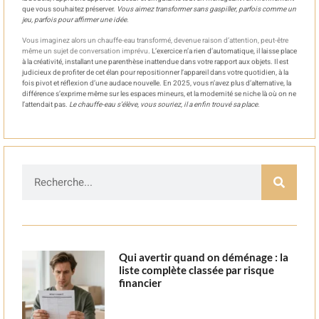
que vous souhaitez préserver.
Vous aimez transformer sans gaspiller, parfois comme un
jeu, parfois pour affirmer une idée
.
Vous imaginez alors un chauffe-eau transformé, devenue raison d’attention, peut-être
même un sujet de conversation imprévu
. L’exercice n’a rien d’automatique, il laisse place
à la créativité, installant une parenthèse inattendue dans votre rapport aux objets. Il est
judicieux de profiter de cet élan pour repositionner l’appareil dans votre quotidien, à la
fois pivot et réflexion d’une audace nouvelle. En 2025, vous n’avez plus d’alternative, la
différence s’exprime même sur les espaces mineurs, et la modernité se niche là où on ne
l’attendait pas.
Le chauffe-eau s’élève, vous souriez, il a enfin trouvé sa place
.
Qui avertir quand on déménage : la
liste complète classée par risque
financier