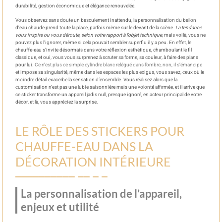
durabilité, gestion économique et élégance renouvelée.
Vous observez sans doute un basculement inattendu, la personnalisation du ballon
d’eau chaude prend toute la place, parfois même sur le devant de la scène.
La tendance
vous inspire ou vous déroute, selon votre rapport à l’objet technique
, mais voilà, vous ne
pouvez plus l’ignorer, même si cela pouvait sembler superflu il y a peu. En effet, le
chauffe-eau s’invite désormais dans votre réflexion esthétique, chamboulant le fil
classique, et oui, vous vous surprenez à scruter sa forme, sa couleur, à faire des plans
pour lui.
Ce n’est plus ce simple cylindre blanc relégué dans l’ombre, non, il s’émancipe
et impose sa singularité, même dans les espaces les plus exigus, vous savez, ceux où le
moindre détail exacerbe la sensation d’ensemble. Vous réalisez alors que la
customisation n’est pas une lubie saisonnière mais une volonté affirmée, et il arrive que
ce sticker transforme un appareil jadis null, presque ignoré, en acteur principal de votre
décor, et là, vous appréciez la surprise.
LE RÔLE DES STICKERS POUR
CHAUFFE-EAU DANS LA
DÉCORATION INTÉRIEURE
La personnalisation de l’appareil,
enjeux et utilité