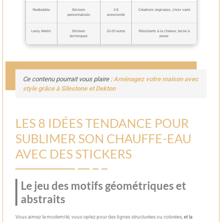
Redbubble
Stickers
2-8
Créations originales, choix varié
personnalisés
euros/unité
Leroy Merlin
Stickers
10-20 euros
Résistants à la chaleur, facile à
techniques
poser
Ce contenu pourrait vous plaire :
Aménagez votre maison avec
style grâce à Silestone et Dekton
LES 8 IDÉES TENDANCE POUR
SUBLIMER SON CHAUFFE-EAU
AVEC DES STICKERS
Le jeu des motifs géométriques et
abstraits
Vous aimez la modernité, vous optez pour des lignes structurées ou colorées
, et la