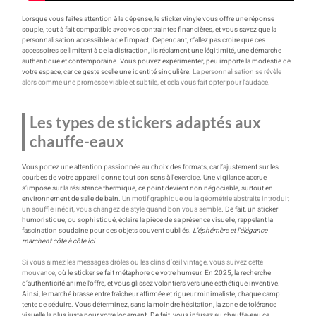
Lorsque vous faites attention à la dépense, le sticker vinyle vous offre une réponse
souple, tout à fait compatible avec vos contraintes financières, et vous savez que la
personnalisation accessible a de l’impact. Cependant, n’allez pas croire que ces
accessoires se limitent à de la distraction, ils réclament une légitimité, une démarche
authentique et contemporaine. Vous pouvez expérimenter, peu importe la modestie de
votre espace, car ce geste scelle une identité singulière.
La personnalisation se révèle
alors comme une promesse viable et subtile, et cela vous fait opter pour l’audace
.
Les types de stickers adaptés aux
chauffe-eaux
Vous portez une attention passionnée au choix des formats, car l’ajustement sur les
courbes de votre appareil donne tout son sens à l’exercice. Une vigilance accrue
s’impose sur la résistance thermique, ce point devient non négociable, surtout en
environnement de salle de bain.
Un motif graphique ou la géométrie abstraite introduit
un souffle inédit, vous changez de style quand bon vous semble
. De fait, un sticker
humoristique, ou sophistiqué, éclaire la pièce de sa présence visuelle, rappelant la
fascination soudaine pour des objets souvent oubliés.
L’éphémère et l’élégance
marchent côte à côte ici
.
Si vous aimez les messages drôles ou les clins d’œil vintage, vous suivez cette
mouvance
, où le sticker se fait métaphore de votre humeur. En 2025, la recherche
d’authenticité anime l’offre, et vous glissez volontiers vers une esthétique inventive.
Ainsi, le marché brasse entre fraîcheur affirmée et rigueur minimaliste, chaque camp
tente de séduire. Vous déterminez, sans la moindre hésitation, la zone de tolérance
visuelle la plus juste pour votre logement. De fait, vous infusez au chauffe-eau ce