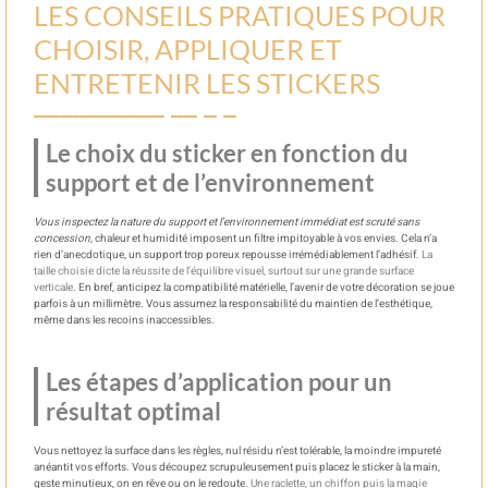
LES CONSEILS PRATIQUES POUR
CHOISIR, APPLIQUER ET
ENTRETENIR LES STICKERS
Le choix du sticker en fonction du
support et de l’environnement
Vous inspectez la nature du support et l’environnement immédiat est scruté sans
concession
, chaleur et humidité imposent un filtre impitoyable à vos envies. Cela n’a
rien d’anecdotique, un support trop poreux repousse irrémédiablement l’adhésif.
La
taille choisie dicte la réussite de l’équilibre visuel, surtout sur une grande surface
verticale
. En bref, anticipez la compatibilité matérielle, l’avenir de votre décoration se joue
parfois à un millimètre. Vous assumez la responsabilité du maintien de l’esthétique,
même dans les recoins inaccessibles.
Les étapes d’application pour un
résultat optimal
Vous nettoyez la surface dans les règles, nul résidu n’est tolérable, la moindre impureté
anéantit vos efforts. Vous découpez scrupuleusement puis placez le sticker à la main,
geste minutieux, on en rêve ou on le redoute.
Une raclette, un chiffon puis la magie