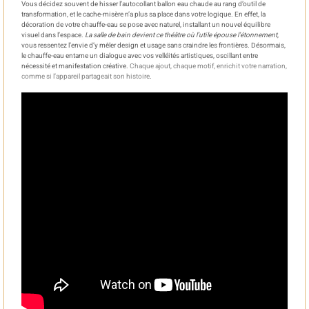
Vous décidez souvent de hisser l’autocollant ballon eau chaude au rang d’outil de
transformation, et le cache-misère n’a plus sa place dans votre logique. En effet, la
décoration de votre chauffe-eau se pose avec naturel, installant un nouvel équilibre
visuel dans l’espace.
La salle de bain devient ce théâtre où l’utile épouse l’étonnement
,
vous ressentez l’envie d’y mêler design et usage sans craindre les frontières. Désormais,
le chauffe-eau entame un dialogue avec vos velléités artistiques, oscillant entre
nécessité et manifestation créative.
Chaque ajout, chaque motif, enrichit votre narration,
comme si l’appareil partageait son histoire
.