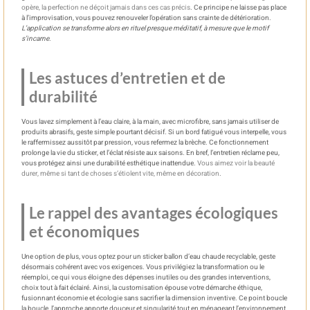
opère, la perfection ne déçoit jamais dans ces cas précis
. Ce principe ne laisse pas place
à l’improvisation, vous pouvez renouveler l’opération sans crainte de détérioration.
L’application se transforme alors en rituel presque méditatif, à mesure que le motif
s’incarne
.
Les astuces d’entretien et de
durabilité
Vous lavez simplement à l’eau claire, à la main, avec microfibre, sans jamais utiliser de
produits abrasifs, geste simple pourtant décisif. Si un bord fatigué vous interpelle, vous
le raffermissez aussitôt par pression, vous refermez la brèche. Ce fonctionnement
prolonge la vie du sticker, et l’éclat résiste aux saisons. En bref, l’entretien réclame peu,
vous protégez ainsi une durabilité esthétique inattendue.
Vous aimez voir la beauté
durer, même si tant de choses s’étiolent vite, même en décoration
.
Le rappel des avantages écologiques
et économiques
Une option de plus, vous optez pour un sticker ballon d’eau chaude recyclable, geste
désormais cohérent avec vos exigences. Vous privilégiez la transformation ou le
réemploi, ce qui vous éloigne des dépenses inutiles ou des grandes interventions,
choix tout à fait éclairé. Ainsi, la customisation épouse votre démarche éthique,
fusionnant économie et écologie sans sacrifier la dimension inventive. Ce point boucle
la boucle, l’approche apporte douceur et singularité tout en ménageant l’environnement