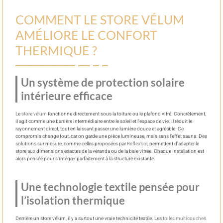
COMMENT LE STORE VÉLUM
AMÉLIORE LE CONFORT
THERMIQUE ?
Un système de protection solaire
intérieure efficace
Le
store vélum
fonctionne directement sous la toiture ou le plafond vitré. Concrètement,
il agit comme une barrière intermédiaire entre le soleil et l’espace de vie. Il réduit le
rayonnement direct, tout en laissant passer une lumière douce et agréable. Ce
compromis change tout, car on garde une pièce lumineuse, mais sans l’effet sauna. Des
solutions sur mesure, comme celles proposées par
Reflex’sol,
permettent d’adapter le
store aux dimensions exactes de la véranda ou de la baie vitrée. Chaque installation est
alors pensée pour s’intégrer parfaitement à la structure existante.
Une technologie textile pensée pour
l’isolation thermique
Derrière un store vélum, il y a surtout une vraie technicité textile. Les
toiles multicouches