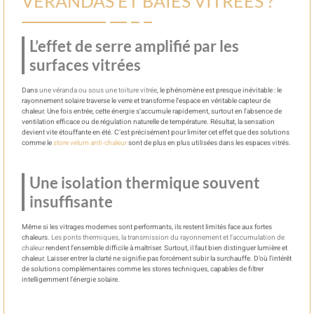
VÉRANDAS ET BAIES VITRÉES ?
L’effet de serre amplifié par les
surfaces vitrées
Dans
une véranda ou sous une toiture vitrée
, le phénomène est presque inévitable : le
rayonnement solaire traverse le verre et transforme l’espace en véritable capteur de
chaleur. Une fois entrée, cette énergie s’accumule rapidement, surtout en l’absence de
ventilation efficace ou de régulation naturelle de température. Résultat, la sensation
devient vite étouffante en été. C’est précisément pour limiter cet effet que des solutions
comme le
store velum anti-chaleur
sont de plus en plus utilisées dans les espaces vitrés.
Une isolation thermique souvent
insuffisante
Même si les vitrages modernes sont performants, ils restent limités face aux fortes
chaleurs.
Les ponts thermiques, la transmission du rayonnement et l’accumulation de
chaleur
rendent l’ensemble difficile à maîtriser. Surtout, il faut bien distinguer lumière et
chaleur. Laisser entrer la clarté ne signifie pas forcément subir la surchauffe. D’où l’intérêt
de solutions complémentaires comme les stores techniques, capables de filtrer
intelligemment l’énergie solaire.