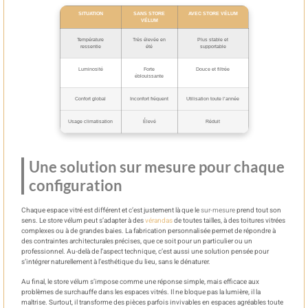
SITUATION
SANS STORE
AVEC STORE VÉLUM
VÉLUM
Température
Très élevée en
Plus stable et
ressentie
été
supportable
Luminosité
Forte
Douce et filtrée
éblouissante
Confort global
Inconfort fréquent
Utilisation toute l’année
Usage climatisation
Élevé
Réduit
Une solution sur mesure pour chaque
configuration
Chaque espace vitré est différent et c’est justement là que le
sur-mesure
prend tout son
sens. Le store vélum peut s’adapter à des
vérandas
de toutes tailles, à des toitures vitrées
complexes ou à de grandes baies. La fabrication personnalisée permet de répondre à
des contraintes architecturales précises, que ce soit pour un particulier ou un
professionnel. Au-delà de l’aspect technique, c’est aussi une solution pensée pour
s’intégrer naturellement à l’esthétique du lieu, sans le dénaturer.
Au final, le store vélum s’impose comme une réponse simple, mais efficace aux
problèmes de surchauffe dans les espaces vitrés. Il ne bloque pas la lumière, il la
maîtrise. Surtout, il transforme des pièces parfois invivables en espaces agréables toute