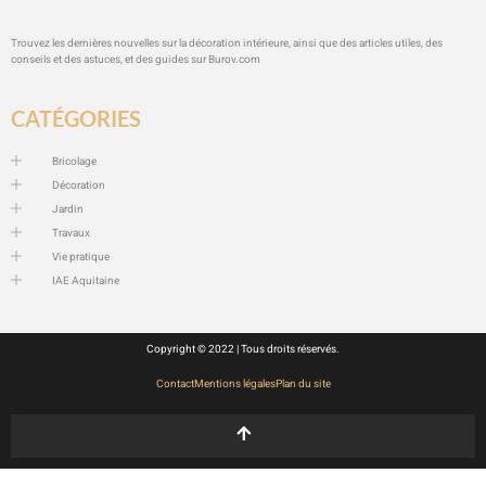
Trouvez les dernières nouvelles sur la décoration intérieure, ainsi que des articles utiles, des
conseils et des astuces, et des guides sur
Burov.com
CATÉGORIES
Bricolage
Décoration
Jardin
Travaux
Vie pratique
IAE Aquitaine
Copyright © 2022 | Tous droits réservés.
Contact
Mentions légales
Plan du site