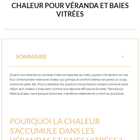
CHALEUR POUR VÉRANDA ET BAIES
VITRÉES
SOMMAIRE
Quand une véranda ou une baie vitrée est exposée au soleil, ça peut vite devenir un vrai
four. Entre lumière intense et chaleur qui grimpe, le confort intérieur en prend un coup,
surtout en plein été. Pour y remédier, les solutions de protection solaire comme le store
vélum anti-chaleur s’imposent comme une réponse efficace et discrète. Pensé pour
filtrer la chaleur sans bloquer la lumière, il améliore nettement le confort au quotidien.
POURQUOI LA CHALEUR
S’ACCUMULE DANS LES