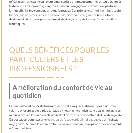
réfléchissent une partie du rayonnement solaire et limitent la montée en température à
l’intérieur. Ce n’est pas magique, mais presque : on gagne en confort sans perdre en
luminosité. Ce type de solution contribue aussi à améliorer le
confort thermique
toute
l’année, pas seulement en été. Les vérandas, extensions ou grandes baies vitrées
deviennent ainsi des espaces vraiment vivables, y compris lors des fortes variations
climatiques.
QUELS BÉNÉFICES POUR LES
PARTICULIERS ET LES
PROFESSIONNELS ?
Amélioration du confort de vie au
quotidien
Le premier bénéfice, c’est clairement le
confort
. Une pièce vitrée équipée d’un store
vélum devient beaucoup plus agréable à vivre, même en plein soleil. La température est
mieux maîtrisée, la lumière reste naturelle et on évite cette sensation d’étuve désagréable.
On peut aussi constater une
réduction de l’usage de la climatisation
, ce qui n’est pas
négligeable. Au final, la véranda retrouve sa vraie fonction : une pièce de vie confortable,
été comme hiver.