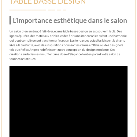
TABLE BASSE DESIGN
L’importance esthétique dans le salon
Un salon bien aménagé fait rêver, et une table basse design en est souvent la clé. Des
lignes épurées, des matériaux nobles, et des finitions impeccables créent une harmonie
qui peut complètement
transformer l’espace
. Les tendances actuelles laissent le champ
libre à la créativité, avec des inspirations florissantes venues d’Italie où des designers
tels que Reflex Angelo redéfinissent notre conception du design moderne. Ces
créations audacieuses insufflent une dose d’élégance tout en parant votre salon de
touches artistiques.