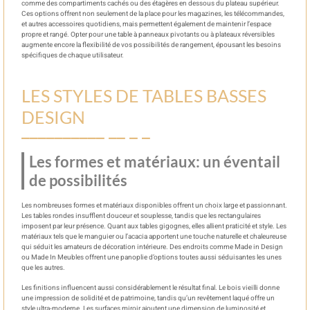
comme des compartiments cachés ou des étagères en dessous du plateau supérieur.
Ces options offrent non seulement de la place pour les magazines, les télécommandes,
et autres accessoires quotidiens, mais permettent également de maintenir l’espace
propre et rangé. Opter pour une table à panneaux pivotants ou à plateaux réversibles
augmente encore la flexibilité de vos possibilités de rangement, épousant les besoins
spécifiques de chaque utilisateur.
LES STYLES DE TABLES BASSES
DESIGN
Les formes et matériaux: un éventail
de possibilités
Les nombreuses formes et matériaux disponibles offrent un choix large et passionnant.
Les tables rondes insufflent douceur et souplesse, tandis que les rectangulaires
imposent par leur présence. Quant aux tables gigognes, elles allient praticité et style. Les
matériaux tels que le manguier ou l’acacia apportent une touche naturelle et chaleureuse
qui séduit les amateurs de décoration intérieure. Des endroits comme Made in Design
ou Made In Meubles offrent une panoplie d’options toutes aussi séduisantes les unes
que les autres.
Les finitions influencent aussi considérablement le résultat final. Le bois vieilli donne
une impression de solidité et de patrimoine, tandis qu’un revêtement laqué offre un
style ultra-moderne. Les surfaces miroir ajoutent une dimension de luminosité et