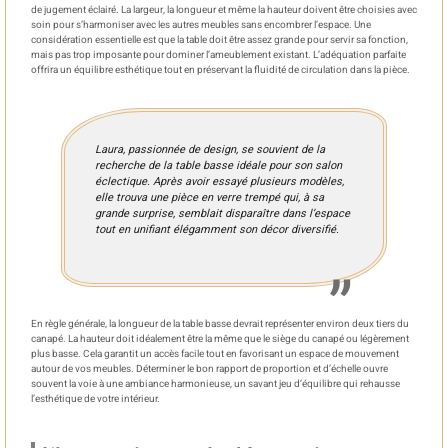
de jugement éclairé. La largeur, la longueur et même la hauteur doivent être choisies avec
soin pour s’harmoniser avec les autres meubles sans encombrer l’espace. Une
considération essentielle est que la table doit être assez grande pour servir sa fonction,
mais pas trop imposante pour dominer l’ameublement existant. L’adéquation parfaite
offrira un équilibre esthétique tout en préservant la fluidité de circulation dans la pièce.
Laura, passionnée de design, se souvient de la
recherche de la table basse idéale pour son salon
éclectique. Après avoir essayé plusieurs modèles,
elle trouva une pièce en verre trempé qui, à sa
grande surprise, semblait disparaître dans l’espace
tout en unifiant élégamment son décor diversifié.
En règle générale, la longueur de la table basse devrait représenter environ deux tiers du
canapé. La hauteur doit idéalement être la même que le siège du canapé ou légèrement
plus basse. Cela garantit un accès facile tout en favorisant un espace de mouvement
autour de vos meubles. Déterminer le bon rapport de proportion et d’échelle ouvre
souvent la voie à une ambiance harmonieuse, un savant jeu d’équilibre qui rehausse
l’esthétique de votre intérieur.