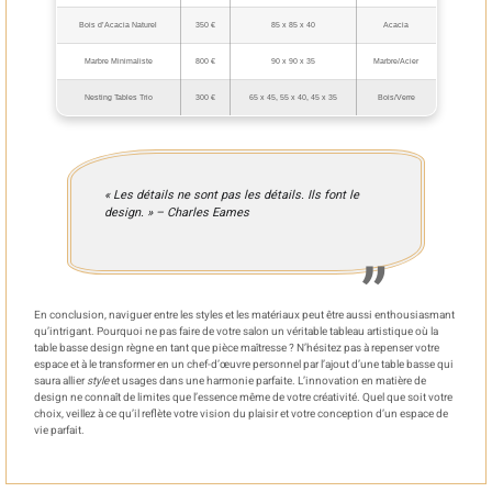
Bois d’Acacia Naturel
350 €
85 x 85 x 40
Acacia
Marbre Minimaliste
800 €
90 x 90 x 35
Marbre/Acier
Nesting Tables Trio
300 €
65 x 45, 55 x 40, 45 x 35
Bois/Verre
« Les détails ne sont pas les détails. Ils font le
design. » – Charles Eames
En conclusion, naviguer entre les styles et les matériaux peut être aussi enthousiasmant
qu’intrigant. Pourquoi ne pas faire de votre salon un véritable tableau artistique où la
table basse design règne en tant que pièce maîtresse ? N’hésitez pas à repenser votre
espace et à le transformer en un chef-d’œuvre personnel par l’ajout d’une table basse qui
saura allier
style
et usages dans une harmonie parfaite. L’innovation en matière de
design ne connaît de limites que l’essence même de votre créativité. Quel que soit votre
choix, veillez à ce qu’il reflète votre vision du plaisir et votre conception d’un espace de
vie parfait.