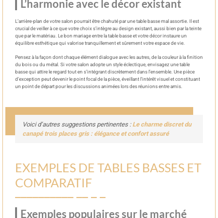
L’harmonie avec le décor existant
L’arrière-plan de votre salon pourrait être chahuté par une table basse mal assortie. Il est
crucial de veiller à ce que votre choix s’intègre au design existant, aussi bien par la teinte
que par le matériau. Le bon mariage entre la table basse et votre décor instaure un
équilibre esthétique qui valorise tranquillement et sûrement votre espace de vie.
Pensez à la façon dont chaque élément dialogue avec les autres, de la couleur à la finition
du bois ou du métal. Si votre salon adopte un style éclectique, envisagez une table
basse qui attire le regard tout en s’intégrant discrètement dans l’ensemble. Une pièce
d’exception peut devenir le point focal de la pièce, éveillant l’intérêt visuel et constituant
un point de départ pour les discussions animées lors des réunions entre amis.
Voici d’autres suggestions pertinentes :
Le charme discret du
canapé trois places gris : élégance et confort assuré
EXEMPLES DE TABLES BASSES ET
COMPARATIF
Exemples populaires sur le marché