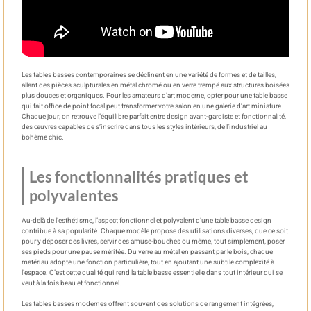
Les tables basses contemporaines se déclinent en une variété de formes et de tailles,
allant des pièces sculpturales en métal chromé ou en verre trempé aux structures boisées
plus douces et organiques. Pour les amateurs d’art moderne, opter pour une table basse
qui fait office de point focal peut transformer votre salon en une galerie d’art miniature.
Chaque jour, on retrouve l’équilibre parfait entre design avant-gardiste et fonctionnalité,
des œuvres capables de s’inscrire dans tous les styles intérieurs, de l’industriel au
bohème chic.
Les fonctionnalités pratiques et
polyvalentes
Au-delà de l’esthétisme, l’aspect fonctionnel et polyvalent d’une table basse design
contribue à sa popularité. Chaque modèle propose des utilisations diverses, que ce soit
pour y déposer des livres, servir des amuse-bouches ou même, tout simplement, poser
ses pieds pour une pause méritée. Du verre au métal en passant par le bois, chaque
matériau adopte une fonction particulière, tout en ajoutant une subtile complexité à
l’espace. C’est cette dualité qui rend la table basse essentielle dans tout intérieur qui se
veut à la fois beau et fonctionnel.
Les tables basses modernes offrent souvent des solutions de rangement intégrées,