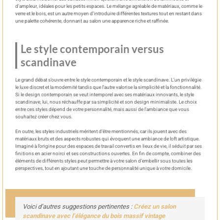
d’ampleur, idéales pour les petits espaces. Le mélange agréable de matériaux, comme le
verre et le bois, est un autre moyen d’introduire différentes textures tout en restant dans
une palette cohérente, donnant au salon une apparence riche et raffinée.
Le style contemporain versus
scandinave
Le grand débat s’ouvre entre le style contemporain et le style scandinave. L’un privilégie
le luxe discret et la modernité tandis que l’autre valorise la simplicité et la fonctionnalité.
Si le design contemporain se veut intemporel avec ses matériaux innovants, le style
scandinave, lui, nous réchauffe par sa simplicité et son design minimaliste. Le choix
entre ces styles dépend de votre personnalité, mais aussi de l’ambiance que vous
souhaitez créer chez vous.
En outre, les styles industriels méritent d’être mentionnés, car ils jouent avec des
matériaux bruts et des aspects robustes qui évoquent une ambiance de loft artistique.
Imaginé à l’origine pour des espaces de travail convertis en lieux de vie, il séduit par ses
finitions en acier noirci et ses constructions ouvertes. En fin de compte, combiner des
éléments de différents styles peut permettre à votre salon d’embellir sous toutes les
perspectives, tout en ajoutant une touche de personnalité unique à votre domicile.
Voici d’autres suggestions pertinentes :
Créez un salon
scandinave avec l’élégance du bois massif vintage