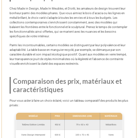
Chez Made in Design, Made In Meubles, et Diotti, les amateurs de design trouvent leur
bonheur parmi des modèles phares. Que vous aimiez le bois d’acacia ou les lignes en
métal brillant, le choix varié s’adapte à toutes les envies et à tous les budgets. Les
collections contemporaines s’enrichissent constamment, avec des modèles qui
balaient les frontières entre le fonctionnel et le sculptural. Prenez le temps de contempler
les fonctionnalités ainsi offertes, qui se marient avec les nuances et les besoins
spécifiques de votre intérieur.
Parmi les incontournables, certains modèles se distinguent par leur polyvalence et leur
adaptabilité. La table basse en manguier recyclé, par exemple, se démarque par son
caractère durable et son impact écologique positif. Quant aux modèles en verre trempé,
leur transparence jouit de styles minimalistes où la légèreté et l’absence de contrainte
visuelle enrichissent la clarté des espaces restreints.
Comparaison des prix, matériaux et
caractéristiques
Pour vous aider à faire un choix éclairé, voici un tableau comparatif des produits les plus
prisés :
MODÈLE
PRIX
DIMENSIONS (CM)
MATÉRIAUX
Totême Edition Limitée
450 €
79 x 60 x 40
Métal/Bois
Verre Design Intemporel
600 €
100 x 70 x 45
Verre