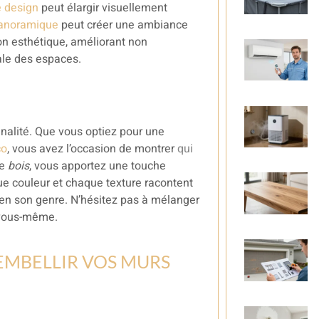
 design
peut élargir visuellement
panoramique
peut créer une ambiance
n esthétique, améliorant non
bale des espaces.
nalité. Que vous optiez pour une
co
, vous avez l’occasion de montrer
qui
le
bois
, vous apportez une touche
ue couleur et chaque texture racontent
 en son genre. N’hésitez pas à mélanger
e vous-même.
EMBELLIR VOS MURS