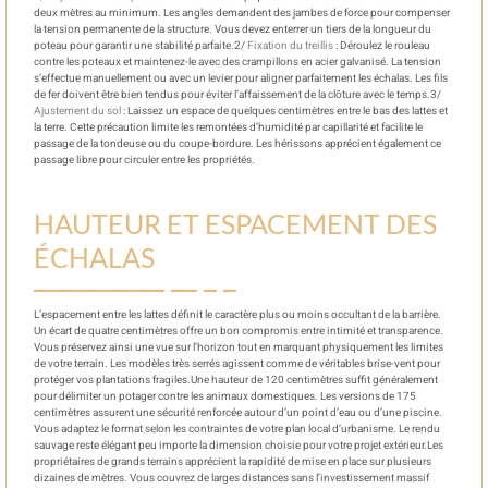
deux mètres au minimum. Les angles demandent des jambes de force pour compenser
la tension permanente de la structure. Vous devez enterrer un tiers de la longueur du
poteau pour garantir une stabilité parfaite.2/
Fixation du treillis
: Déroulez le rouleau
contre les poteaux et maintenez-le avec des crampillons en acier galvanisé. La tension
s’effectue manuellement ou avec un levier pour aligner parfaitement les échalas. Les fils
de fer doivent être bien tendus pour éviter l’affaissement de la clôture avec le temps.3/
Ajustement du sol
: Laissez un espace de quelques centimètres entre le bas des lattes et
la terre. Cette précaution limite les remontées d’humidité par capillarité et facilite le
passage de la tondeuse ou du coupe-bordure. Les hérissons apprécient également ce
passage libre pour circuler entre les propriétés.
HAUTEUR ET ESPACEMENT DES
ÉCHALAS
L’espacement entre les lattes définit le caractère plus ou moins occultant de la barrière.
Un écart de quatre centimètres offre un bon compromis entre intimité et transparence.
Vous préservez ainsi une vue sur l’horizon tout en marquant physiquement les limites
de votre terrain. Les modèles très serrés agissent comme de véritables brise-vent pour
protéger vos plantations fragiles.Une hauteur de 120 centimètres suffit généralement
pour délimiter un potager contre les animaux domestiques. Les versions de 175
centimètres assurent une sécurité renforcée autour d’un point d’eau ou d’une piscine.
Vous adaptez le format selon les contraintes de votre plan local d’urbanisme. Le rendu
sauvage reste élégant peu importe la dimension choisie pour votre projet extérieur.Les
propriétaires de grands terrains apprécient la rapidité de mise en place sur plusieurs
dizaines de mètres. Vous couvrez de larges distances sans l’investissement massif