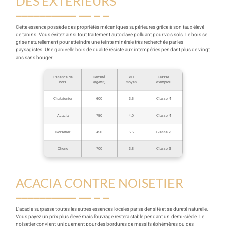
DES EXTÉRIEURS
Cette essence possède des propriétés mécaniques supérieures grâce à son taux élevé
de tanins. Vous évitez ainsi tout traitement autoclave polluant pour vos sols. Le bois se
grise naturellement pour atteindre une teinte minérale très recherchée par les
paysagistes. Une
ganivelle bois
de qualité résiste aux intempéries pendant plus de vingt
ans sans bouger.
Essence de
Densité
PH
Classe
bois
(kg/m3)
moyen
d’emploi
Châtaignier
600
3.5
Classe 4
Acacia
750
4.0
Classe 4
Noisetier
450
5.5
Classe 2
Chêne
700
3.8
Classe 3
ACACIA CONTRE NOISETIER
L’acacia surpasse toutes les autres essences locales par sa densité et sa dureté naturelle.
Vous payez un prix plus élevé mais l’ouvrage restera stable pendant un demi-siècle. Le
noisetier convient uniquement pour des bordures de massifs éphémères ou des