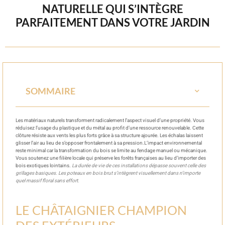
NATURELLE QUI S’INTÈGRE
PARFAITEMENT DANS VOTRE JARDIN
SOMMAIRE
Les matériaux naturels transforment radicalement l’aspect visuel d’une propriété. Vous
réduisez l’usage du plastique et du métal au profit d’une ressource renouvelable. Cette
clôture résiste aux vents les plus forts grâce à sa structure ajourée. Les échalas laissent
glisser l’air au lieu de s’opposer frontalement à sa pression.L’impact environnemental
reste minimal car la transformation du bois se limite au fendage manuel ou mécanique.
Vous soutenez une filière locale qui préserve les forêts françaises au lieu d’importer des
bois exotiques lointains.
La durée de vie de ces installations dépasse souvent celle des
grillages basiques. Les poteaux en bois brut s’intègrent visuellement dans n’importe
quel massif floral sans effort.
LE CHÂTAIGNIER CHAMPION