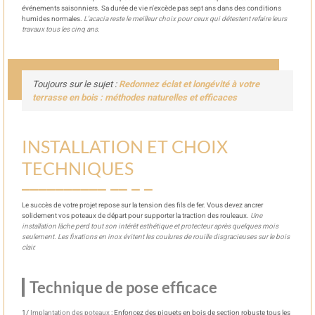
événements saisonniers. Sa durée de vie n’excède pas sept ans dans des conditions
humides normales.
L’acacia reste le meilleur choix pour ceux qui détestent refaire leurs
travaux tous les cinq ans.
Toujours sur le sujet :
Redonnez éclat et longévité à votre
terrasse en bois : méthodes naturelles et efficaces
INSTALLATION ET CHOIX
TECHNIQUES
Le succès de votre projet repose sur la tension des fils de fer. Vous devez ancrer
solidement vos poteaux de départ pour supporter la traction des rouleaux.
Une
installation lâche perd tout son intérêt esthétique et protecteur après quelques mois
seulement. Les fixations en inox évitent les coulures de rouille disgracieuses sur le bois
clair.
Technique de pose efficace
1/
Implantation des poteaux
: Enfoncez des piquets en bois de section robuste tous les