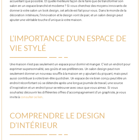
accueillant que possible. Et quelle meilleure façon de le faire que de transformer son
salon en un espace branché et moderne ? Si vous cherchez des moyens innovants de
donner à votre salon un look design, cet article est fait pour vous. Dans le monde de la
décoration intérieure, l’innovation et le design vont de pair, et un salon design peut
ajouter une véritable touche d’unique à votre maison.
L’IMPORTANCE D’UN ESPACE DE
VIE STYLÉ
Une maison n’est pas seulement un espace pour dormir et manger. C’est un endroit pour
exprimer sa personnalité, ses goûts et ses préférences. Un salon design peut non
seulement donner un nouveau souffle à la maison en y ajoutant du piquant, mais peut
aussi contribuer à votre bien-être quotidien. Un espace de vie bien conçu peut être un
endroit réconfortant où se détendre après une longue journée de travail, une source
d’inspiration et un endroit pour se retrouver avec ceux que vous aimez. Si vous
souhaitez découvrir les différentes offres d’accompagnement d’un graphiste, je vous
invite à
consulter ce lien
.
COMPRENDRE LE DESIGN
D’INTÉRIEUR