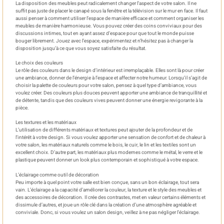
La disposition des meubles peut radicalement changer l’aspect de votre salon. Il ne
suffit pas juste de placer le canapé sous la fenêtre et la télévision sur le mur en face. Il faut
aussi penser à comment utiliser l’espace de manière efficace et comment organiser les
meubles de manière harmonieuse. Vous pouvez créer des coins conviviaux pour des
discussions intimes, tout en ayant assez d’espace pour que tout le monde puisse
bouger librement. Jouez avec l’espace, expérimentez et n’hésitez pas à changer la
disposition jusqu’à ce que vous soyez satisfaite du résultat.
Le choix des couleurs
Le rôle des couleurs dans le design d’intérieur est irremplaçable. Elles sont là pour créer
une ambiance, donner de l’énergie à l’espace et affecter notre humeur. Lorsqu’il s’agit de
choisir la palette de couleurs pour votre salon, pensez à quel type d’ambiance, vous
voulez créer. Des couleurs plus douces peuvent apporter une ambiance de tranquillité et
de détente, tandis que des couleurs vives peuvent donner une énergie revigorante à la
pièce.
Les textures et les matériaux
L’utilisation de différents matériaux et textures peut ajouter de la profondeur et de
l’intérêt à votre design. Si vous voulez apporter une sensation de confort et de chaleur à
votre salon, les matériaux naturels comme le bois, le cuir, le lin et les textiles sont un
excellent choix. D’autre part, les matériaux plus modernes comme le métal, le verre et le
plastique peuvent donner un look plus contemporain et sophistiqué à votre espace.
L’éclairage comme outil de décoration
Peu importe à quel point votre salle est bien conçue, sans un bon éclairage, tout sera
vain. L’éclairage a la capacité d’améliorer la couleur, la texture et le style des meubles et
des accessoires de décoration. Il crée des contrastes, met en valeur certains éléments et
dissimule d’autres, et joue un rôle clé dans la création d’une atmosphère agréable et
conviviale. Donc, si vous voulez un salon design, veillez à ne pas négliger l’éclairage.