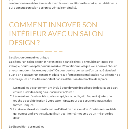
contemporaines et des formes de meubles non-traditionnelles sont autant d’éléments
qui donnent à un salon design sa véritable originalité.
COMMENT INNOVER SON
INTÉRIEUR AVEC UN SALON
DESIGN ?
La sélection de meubles unique
La clé pour un salon design innovant réside dans le choix de meubles uniques. Par
exemple, pourquoi opter pour un meuble TV traditionnel lorsque vous pouvez choisir
une commode vintage reproposée ? Ou pourquoi se contenter d’un canapé standard
quand on peut avoir un canapé modulaire aux formes personnalisables ? La sélection de
meubles joués un rôle très important dans la définition du caractère de la pièce.
Les meubles de rangement ont évolué pour devenir des pièces de décoration à part
entière. Osez des designs audacieux et colorés !
Les meubles d’assises tels que le canapé, les fauteuils, etc. Peuvent ajouter une
touche de sophistication à votre salon. Optez pour des tissus originaux et des
formes uniques.
La table à café est souvent le centre d’attention dans le salon. Choisissez une table
qui correspond à votre style, qu’il soit traditionnel, moderne ou un mélange des
deux.
La disposition des meubles