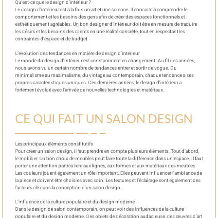
Qu’est-ce que le design d’intérieur ?
Le design d’intérieur est à la fois un art et une science. Il consiste à comprendre le
comportement et les besoins des gens afin de créer des espaces fonctionnels et
esthétiquement agréables. Un bon designer d’intérieur doit être en mesure de traduire
les désirs et les besoins des clients en une réalité concrète, tout en respectant les
contraintes d’espace et de budget.
L’évolution des tendances en matière de design d’intérieur
Le monde du design d’intérieur est constamment en changement. Au fil des années,
nous avons vu un certain nombre de tendances entrer et sortir de vogue. Du
minimalisme au maximalisme, du vintage au contemporain, chaque tendance a ses
propres caractéristiques uniques. Ces dernières années, le design d’intérieur a
fortement évolué avec l’arrivée de nouvelles technologies et matériaux.
CE QUI FAIT UN SALON DESIGN
Les principaux éléments constitutifs
Pour créer un salon design, il faut prendre en compte plusieurs éléments. Tout d’abord,
le mobilier. Un bon choix de meubles peut faire toute la différence dans un espace. Il faut
porter une attention particulière aux lignes, aux formes et aux matériaux des meubles.
Les couleurs jouent également un rôle important. Elles peuvent influencer l’ambiance de
la pièce et doivent être choisies avec soin. Les textures et l’éclairage sont également des
facteurs clé dans la conception d’un salon design.
L’influence de la culture populaire et du design moderne
Dans le design de salon contemporain, on peut voir des influences de la culture
populaire et du design moderne. Des objets de décoration audacieuse, des œuvres d’art