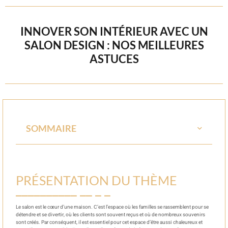
INNOVER SON INTÉRIEUR AVEC UN
SALON DESIGN : NOS MEILLEURES
ASTUCES
SOMMAIRE
PRÉSENTATION DU THÈME
Le salon est le cœur d’une maison. C’est l’espace où les familles se rassemblent pour se
détendre et se divertir, où les clients sont souvent reçus et où de nombreux souvenirs
sont créés. Par conséquent, il est essentiel pour cet espace d’être aussi chaleureux et