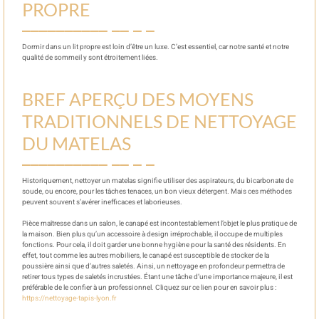
PROPRE
Dormir dans un lit propre est loin d’être un luxe. C’est essentiel, car notre santé et notre
qualité de sommeil y sont étroitement liées.
BREF APERÇU DES MOYENS
TRADITIONNELS DE NETTOYAGE
DU MATELAS
Historiquement, nettoyer un matelas signifie utiliser des aspirateurs, du bicarbonate de
soude, ou encore, pour les tâches tenaces, un bon vieux détergent. Mais ces méthodes
peuvent souvent s’avérer inefficaces et laborieuses.
Pièce maîtresse dans un salon, le canapé est incontestablement l’objet le plus pratique de
la maison. Bien plus qu’un accessoire à design irréprochable, il occupe de multiples
fonctions. Pour cela, il doit garder une bonne hygiène pour la santé des résidents. En
effet, tout comme les autres mobiliers, le canapé est susceptible de stocker de la
poussière ainsi que d’autres saletés. Ainsi, un nettoyage en profondeur permettra de
retirer tous types de saletés incrustées. Étant une tâche d’une importance majeure, il est
préférable de le confier à un professionnel. Cliquez sur ce lien pour en savoir plus :
https://nettoyage-tapis-lyon.fr