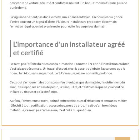
descendre de voiture : sécurité et confort se nouent. En bonus : moins d’usure, plus de
durée de vie.
La vigilance ne tient pas dans le métal, mais dans l’entretien. Un bouclier qui grince
s’avère souvent un signal d’alerte. Plusieurs installateurs proposent désormais
l’entretien régulier, en lot avec le reste, pour éviter les surprises du matin.
L’importance d’un installateur agréé
et certifié
Ce n’est pas l’affaire du bricoleur du dimanche. La norme EN 1627, l’installation calibrée,
c’est la base désormais. Un travail d’expert, c’est la garantie globale, l’assurance que le
rideau fait bloc, sans angle mort. Le SAV rassure, répare, conseille, prolonge.
Ceux qui s’entourent des bons pros n’en tirent pas que du matériel, ils obtiennent du
suivi, des réponses en cas de pépin, la tranquillité, et c’est bien là que se joue tout ce
théâtre du risque et de la confiance.
Au final, l’entrepreneur averti, coincé entre statistiques d’effraction et amour du métier,
réfléchit à tout : certification, accessoires, pose de pros. Il sait qu’un bon rideau
métallique, ce n’est pas l’accessoire, c’est l’allié du quotidien.