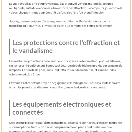
Le vrai verrouillage ne s’improvise pas. Sabot antivol, verrous motorisés, serrures
multipoints, autant de réponses à l’inventivité de l’effraction. Le temps, ici, joue contre le
voleur : chaque minute gagnée suffit parfois à les faire fuir avant l’intrusion.
Sabots, platines, astuces d’artisans
, tout s’additionne. Professionnels aguerris
rappellent qu’il vaut mieux investir là plutôt que compter ses pertes sur le trottoir.
Les protections contre l’effraction et
le vandalisme
Les meilleures protections ne laissent aucun espace à la déformation : plaques latérales,
systèmes anti-soulèvement, barres cachées… Le pied-de-biche s’use vite sur ce genre de
remparts. La qualité de pose, aussi, fait l’affaire : un rideau mal fixé, et le meilleur des
aciers ne sert plus à rien.
Prévenir, c’est entretenir. Trop de négligence, et la faille grossit. Les assaillants le savent,
autant les prendre de vitesse en verrouillant, surveillant, révisant sans cesse.
Les équipements électroniques et
connectés
Ce siècle ne plaisante pas : alarmes intégrées, détecteurs connectés, alertes en temps réel
sur smartphone, l’intrusion devient risquée même en pleine nuit. L’électronique
complète le métal, les gardiens digitaux entreront bientôt dans le lexique courant.