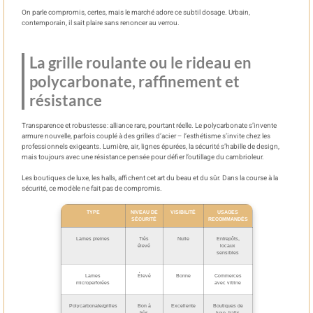
On parle compromis, certes, mais le marché adore ce subtil dosage. Urbain,
contemporain, il sait plaire sans renoncer au verrou.
La grille roulante ou le rideau en
polycarbonate, raffinement et
résistance
Transparence et robustesse : alliance rare, pourtant réelle. Le polycarbonate s’invente
armure nouvelle, parfois couplé à des grilles d’acier – l’esthétisme s’invite chez les
professionnels exigeants. Lumière, air, lignes épurées, la sécurité s’habille de design,
mais toujours avec une résistance pensée pour défier l’outillage du cambrioleur.
Les boutiques de luxe, les halls, affichent cet art du beau et du sûr. Dans la course à la
sécurité, ce modèle ne fait pas de compromis.
TYPE
NIVEAU DE
VISIBILITÉ
USAGES
SÉCURITÉ
RECOMMANDÉS
Lames pleines
Très
Nulle
Entrepôts,
élevé
locaux
sensibles
Lames
Élevé
Bonne
Commerces
microperforées
avec vitrine
Polycarbonate/grilles
Bon à
Excellente
Boutiques de
très
luxe, halls