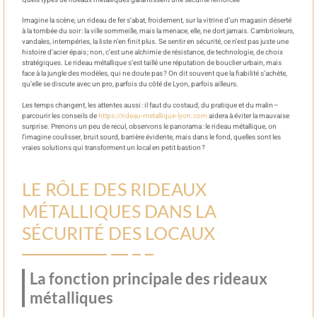
Quels types de rideaux métalliques garantissent une sécurité renforcée
Imagine la scène, un rideau de fer s’abat, froidement, sur la vitrine d’un magasin déserté
à la tombée du soir : la ville sommeille, mais la menace, elle, ne dort jamais. Cambrioleurs,
vandales, intempéries, la liste n’en finit plus. Se sentir en sécurité, ce n’est pas juste une
histoire d’acier épais ; non, c’est une alchimie de résistance, de technologie, de choix
stratégiques. Le rideau métallique s’est taillé une réputation de bouclier urbain, mais
face à la jungle des modèles, qui ne doute pas ? On dit souvent que la fiabilité s’achète,
qu’elle se discute avec un pro, parfois du côté de Lyon, parfois ailleurs.
Les temps changent, les attentes aussi : il faut du costaud, du pratique et du malin –
parcourir les conseils de
https://rideau-metallique-lyon.com
aidera à éviter la mauvaise
surprise. Prenons un peu de recul, observons le panorama : le rideau métallique, on
l’imagine coulisser, bruit sourd, barrière évidente, mais dans le fond, quelles sont les
vraies solutions qui transforment un local en petit bastion ?
LE RÔLE DES RIDEAUX
MÉTALLIQUES DANS LA
SÉCURITÉ DES LOCAUX
La fonction principale des rideaux
métalliques