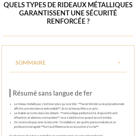
QUELS TYPES DE RIDEAUX MÉTALLIQUES
GARANTISSENT UNE SÉCURITÉ
RENFORCÉE ?
SOMMAIRE
Résumé sans langue de fer
Le rideau métallique, c’est bien plus qu’une tôle : **l’acier blindé ou le polycarbonate
affiche une résistance redoutable**, là où la tranquillité a un prix.
Le diable se niche dans les détails : **verrouillage perfectionné, dispositifs anti-
effraction et alarmes connectées**, tout s’additionne quand la nuit tombe.
On ne bricole pas avec la sécurité : l’installation, les audits personnalisés et un
professionnel agréé **font la différence là où la routine s’invite**.