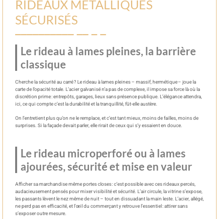
RIDEAUX MÉTALLIQUES
SÉCURISÉS
Le rideau à lames pleines, la barrière
classique
Cherche la sécurité au carré ? Le rideau à lames pleines – massif, hermétique – joue la
carte de l’opacité totale. L’acier galvanisé n’a pas de complexe, il impose sa force là où la
discrétion prime : entrepôts, garages, lieux sans présence publique. L’élégance attendra,
ici, ce qui compte c’est la durabilité et la tranquillité, fût-elle austère.
On l’entretient plus qu’on ne le remplace, et c’est tant mieux, moins de failles, moins de
surprises. Si la façade devait parler, elle rirait de ceux qui s’y essaient en douce.
Le rideau microperforé ou à lames
ajourées, sécurité et mise en valeur
Afficher sa marchandise même portes closes : c’est possible avec ces rideaux percés,
audacieusement pensés pour mixer visibilité et sécurité. L’air circule, la vitrine s’expose,
les passants lèvent le nez même de nuit – tout en dissuadant la main leste. L’acier, allégé,
ne perd pas en efficacité, et l’œil du commerçant y retrouve l’essentiel : attirer sans
s’exposer outre mesure.