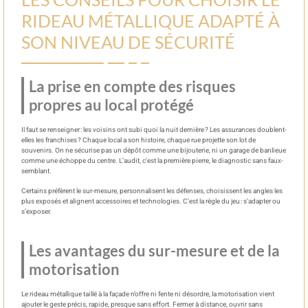
RIDEAU MÉTALLIQUE ADAPTÉ À
SON NIVEAU DE SÉCURITÉ
La prise en compte des risques
propres au local protégé
Il faut se renseigner : les voisins ont subi quoi la nuit dernière ? Les assurances doublent-
elles les franchises ? Chaque local a son histoire, chaque rue projette son lot de
souvenirs. On ne sécurise pas un dépôt comme une bijouterie, ni un garage de banlieue
comme une échoppe du centre. L’audit, c’est la première pierre, le diagnostic sans faux-
semblant.
Certains préfèrent le sur-mesure, personnalisent les défenses, choisissent les angles les
plus exposés et alignent accessoires et technologies. C’est la règle du jeu : s’adapter ou
s’exposer.
Les avantages du sur-mesure et de la
motorisation
Le rideau métallique taillé à la façade n’offre ni fente ni désordre, la motorisation vient
ajouter le geste précis, rapide, presque sans effort. Fermer à distance, ouvrir sans