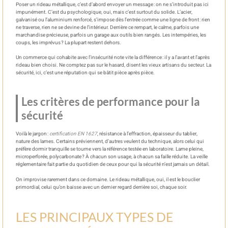
Poser un rideau métallique, c’est d’abord envoyer un message : on ne s’introduit pas ici
impunément. C’est du psychologique, oui, mais c’est surtout du solide. L’acier,
galvanisé ou l’aluminium renforcé, s’impose dès l’entrée comme une ligne de front : rien
ne traverse, rien ne se devine de l’intérieur. Derrière ce rempart, le calme, parfois une
marchandise précieuse, parfois un garage aux outils bien rangés. Les intempéries, les
coups, les imprévus ? La plupart restent dehors.
Un commerce qui cohabite avec l’insécurité note vite la différence : il y a l’avant et l’après
rideau bien choisi. Ne comptez pas sur le hasard, disent les vieux artisans du secteur. La
sécurité, ici, c’est une réputation qui se bâtit pièce après pièce.
Les critères de performance pour la
sécurité
Voilà le jargon :
certification EN 1627
, résistance à l’effraction, épaisseur du tablier,
nature des lames. Certains préviennent, d’autres veulent du technique, alors celui qui
préfère dormir tranquille se tourne vers la référence testée en laboratoire. Lame pleine,
microperforée, polycarbonate ? À chacun son usage, à chacun sa faille réduite. La veille
réglementaire fait partie du quotidien de ceux pour qui la sécurité n’est jamais un détail.
On improvise rarement dans ce domaine. Le rideau métallique, oui, il est le bouclier
primordial, celui qu’on baisse avec un dernier regard derrière soi, chaque soir.
LES PRINCIPAUX TYPES DE