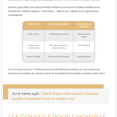
Demain, peut-être, tout sera contrôlé à distance, et là aussi le rideau métallique se
modernise, caméra, capteur, notification… désormais, l’absence ne signifie plus
vulnérabilité.
DISPOSITIF
FONCTION PRINCIPALE
IMPACT SUR LA
SÉCURITÉ
Sabot antivol
Verrouillage de la base
Renforcement
majeur
Système anti-
Blocage du rideau en
Très important
soulèvement
position fermée
Alarme intégrée
Prévention et dissuasion
Complémentaire
On croit avoir tout vu ? Il reste à choisir, précisément, le rideau qui convienne à la
menace du quartier, au contenu du local, à la paranoïa montante ou juste au bon sens.
Sur le même sujet :
Choisir le bon volet roulant à Toulouse :
qualité et expertise locale au rendez-vous
LES CONSEILS POUR CHOISIR LE